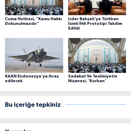
Cuma Hutbesi, "Kamu Hakkı
Lider Bahçeli'ye Türkhan
Dokunulmazdır"
İsimli İHA Prototipi Takdim
Edildi
KAAN Endonezya'ya ihraç
Sadakat Ve Teslimiyetin
edilecek
Nişanesi, 'Kurban'
Bu içeriğe tepkiniz