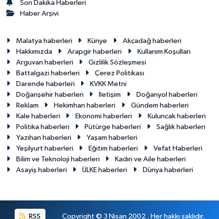
Son Dakika Haberleri
Haber Arşivi
Malatya haberleri
Künye
Akçadağ haberleri
Hakkımızda
Arapgir haberleri
Kullanım Koşulları
Arguvan haberleri
Gizlilik Sözleşmesi
Battalgazi haberleri
Çerez Politikası
Darende haberleri
KVKK Metni
Doğanşehir haberleri
İletişim
Doğanyol haberleri
Reklam
Hekimhan haberleri
Gündem haberleri
Kale haberleri
Ekonomi haberleri
Kuluncak haberleri
Politika haberleri
Pütürge haberleri
Sağlık haberleri
Yazıhan haberleri
Yaşam haberleri
Yeşilyurt haberleri
Eğitim haberleri
Vefat Haberleri
Bilim ve Teknoloji haberleri
Kadın ve Aile haberleri
Asayiş haberleri
ÜLKE haberleri
Dünya haberleri
RSS
Copyright © 3 Nisan 2002 . Her hakkı saklıdır.