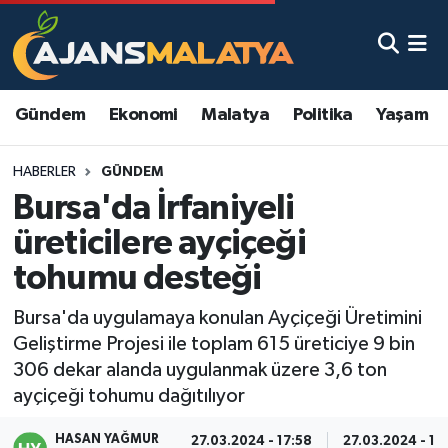
Asayiş
Malatya Nöbetçi Eczaneler
Gündem
Ekonomi
Malatya
Politika
Yaşam
Dünya
Malatya Hava Durumu
HABERLER
GÜNDEM
Eğitim
Malatya Namaz Vakitleri
Bursa'da İrfaniyeli
Ekonomi
Malatya Trafik Yoğunluk Haritası
üreticilere ayçiçeği
tohumu desteği
Gündem
TFF 3.Lig 2.Grup Puan Durumu ve Fikstür
Bursa'da uygulamaya konulan Ayçiçeği Üretimini
Kadın
Tüm Manşetler
Geliştirme Projesi ile toplam 615 üreticiye 9 bin
306 dekar alanda uygulanmak üzere 3,6 ton
Kültür & Sanat
Son Dakika Haberleri
ayçiçeği tohumu dağıtılıyor
Magazin
Haber Arşivi
HASAN YAĞMUR
27.03.2024 - 17:58
27.03.2024 - 18