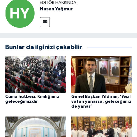
EDITÖR HAKKINDA
Hasan Yağmur
Bunlar da ilginizi çekebilir
Cuma hutbesi: Kimliğimiz
Genel Başkan Yıldırım, ‘Yeşil
geleceğimizdir
vatan yanarsa, geleceğimiz
de yanar’