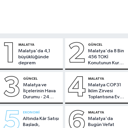
1
2
MALATYA
GÜNCEL
Malatya'da 4,1
Malatya'da 8 Bin
büyüklüğünde
456 TOKİ
deprem
Konutunun Kurası
Bugün Çekiliyor
3
4
GÜNCEL
MALATYA
Malatya ve
Malatya COP31
İlçelerinin Hava
İklim Zirvesi
Durumu - 24
Toplantısına Ev
Temmuz 2026
Sahipliği Yaptı
5
6
EKONOMI
MALATYA
Altında Kâr Satışı
Malatya'da
Başladı,
Bugün Vefat