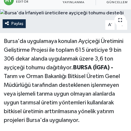
EDITÖR
YAYINLANMA
GÜNCELLEME
Politika
Paylaş
-
+
A
A
Sağlık
Spor
Bursa'da uygulamaya konulan Ayçiçeği Üretimini
Geliştirme Projesi ile toplam 615 üreticiye 9 bin
Teknoloji
306 dekar alanda uygulanmak üzere 3,6 ton
ayçiçeği tohumu dağıtılıyor.
BURSA (İGFA) -
Yaşam
Tarım ve Orman Bakanlığı Bitkisel Üretim Genel
Müdürlüğü tarafından desteklenen işlenmeyen
veya işlemeli tarıma uygun olmayan alanlarda
uygun tarımsal üretim yöntemleri kullanılarak
bitkisel üretimin arttırılmasına yönelik yatırım
projeleri Bursa'da uygulanıyor.