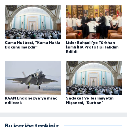
Cuma Hutbesi, "Kamu Hakkı
Lider Bahçeli'ye Türkhan
Dokunulmazdır"
İsimli İHA Prototipi Takdim
Edildi
KAAN Endonezya'ya ihraç
Sadakat Ve Teslimiyetin
edilecek
Nişanesi, 'Kurban'
Bu içeriğe tepkiniz