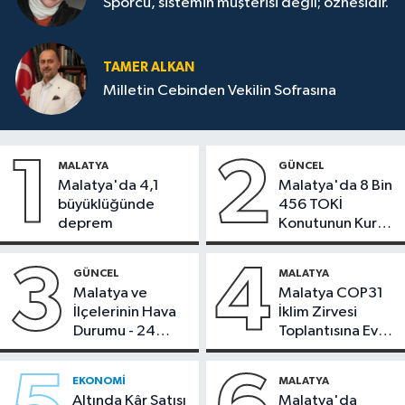
Sporcu, sistemin müşterisi değil; öznesidir.
TAMER ALKAN
Milletin Cebinden Vekilin Sofrasına
1
2
MALATYA
GÜNCEL
Malatya'da 4,1
Malatya'da 8 Bin
büyüklüğünde
456 TOKİ
deprem
Konutunun Kurası
Bugün Çekiliyor
3
4
GÜNCEL
MALATYA
Malatya ve
Malatya COP31
İlçelerinin Hava
İklim Zirvesi
Durumu - 24
Toplantısına Ev
Temmuz 2026
Sahipliği Yaptı
EKONOMI
MALATYA
Altında Kâr Satışı
Malatya'da