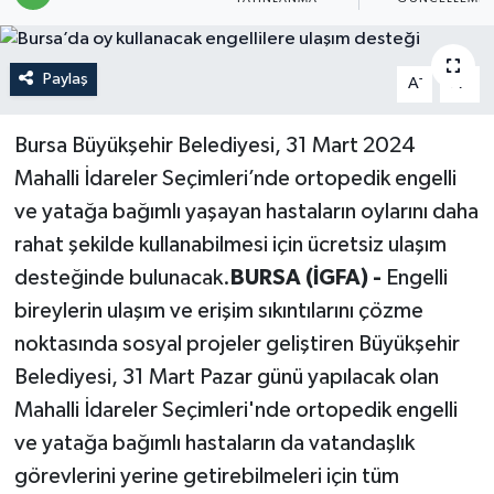
Politika
Paylaş
-
+
A
A
Sağlık
Bursa Büyükşehir Belediyesi, 31 Mart 2024
Spor
Mahalli İdareler Seçimleri’nde ortopedik engelli
Teknoloji
ve yatağa bağımlı yaşayan hastaların oylarını daha
rahat şekilde kullanabilmesi için ücretsiz ulaşım
Yaşam
desteğinde bulunacak.
BURSA (İGFA) -
Engelli
bireylerin ulaşım ve erişim sıkıntılarını çözme
noktasında sosyal projeler geliştiren Büyükşehir
Belediyesi, 31 Mart Pazar günü yapılacak olan
Mahalli İdareler Seçimleri'nde ortopedik engelli
ve yatağa bağımlı hastaların da vatandaşlık
görevlerini yerine getirebilmeleri için tüm