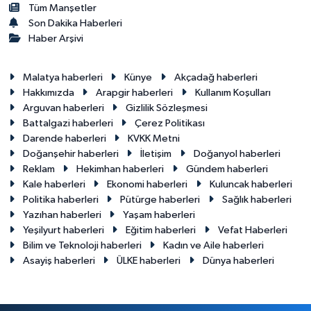
Tüm Manşetler
Son Dakika Haberleri
Haber Arşivi
Malatya haberleri
Künye
Akçadağ haberleri
Hakkımızda
Arapgir haberleri
Kullanım Koşulları
Arguvan haberleri
Gizlilik Sözleşmesi
Battalgazi haberleri
Çerez Politikası
Darende haberleri
KVKK Metni
Doğanşehir haberleri
İletişim
Doğanyol haberleri
Reklam
Hekimhan haberleri
Gündem haberleri
Kale haberleri
Ekonomi haberleri
Kuluncak haberleri
Politika haberleri
Pütürge haberleri
Sağlık haberleri
Yazıhan haberleri
Yaşam haberleri
Yeşilyurt haberleri
Eğitim haberleri
Vefat Haberleri
Bilim ve Teknoloji haberleri
Kadın ve Aile haberleri
Asayiş haberleri
ÜLKE haberleri
Dünya haberleri