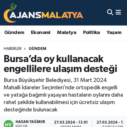
Asayiş
Malatya Nöbetçi Eczaneler
Gündem
Ekonomi
Malatya
Politika
Yaşam
Dünya
Malatya Hava Durumu
HABERLER
GÜNDEM
Eğitim
Malatya Namaz Vakitleri
Bursa’da oy kullanacak
Ekonomi
Malatya Trafik Yoğunluk Haritası
engellilere ulaşım desteği
Gündem
TFF 3.Lig 2.Grup Puan Durumu ve Fikstür
Bursa Büyükşehir Belediyesi, 31 Mart 2024
Mahalli İdareler Seçimleri’nde ortopedik engelli
Kadın
Tüm Manşetler
ve yatağa bağımlı yaşayan hastaların oylarını daha
rahat şekilde kullanabilmesi için ücretsiz ulaşım
Kültür & Sanat
Son Dakika Haberleri
desteğinde bulunacak
HASAN YAĞMUR
Magazin
Haber Arşivi
27.03.2024 - 13:01
27.03.2024 - 13:
EDITÖR
YAYINLANMA
GÜNCELLEME