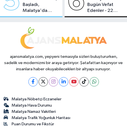
5
6
Başladı,
Bugün Vefat
Malatya'da
Edenler - 22
Makas Ne
Temmuz 2026
Durumda?
ajansmalatya.com, yepyeni temasıyla sizleri buluştururken,
sadelik ve modernizmi bir araya getiriyor. Şatafattan kaçınıyor ve
insanlara haber okuyabilecekleri bir altyapı sunuyor.
Malatya Nöbetçi Eczaneler
Malatya Hava Durumu
Malatya Namaz Vakitleri
Malatya Trafik Yoğunluk Haritası
Puan Durumu ve Fikstür