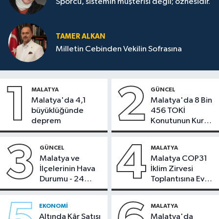
Sporcu, sistemin müşterisi değil; öznesidir.
TAMER ALKAN
Milletin Cebinden Vekilin Sofrasına
1
2
MALATYA
GÜNCEL
Malatya'da 4,1
Malatya'da 8 Bin
büyüklüğünde
456 TOKİ
deprem
Konutunun Kurası
Bugün Çekiliyor
3
4
GÜNCEL
MALATYA
Malatya ve
Malatya COP31
İlçelerinin Hava
İklim Zirvesi
Durumu - 24
Toplantısına Ev
Temmuz 2026
Sahipliği Yaptı
EKONOMI
MALATYA
Altında Kâr Satışı
Malatya'da