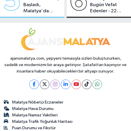
5
6
Başladı,
Bugün Vefat
Malatya'da
Edenler - 22
Makas Ne
Temmuz 2026
Durumda?
ajansmalatya.com, yepyeni temasıyla sizleri buluştururken,
sadelik ve modernizmi bir araya getiriyor. Şatafattan kaçınıyor ve
insanlara haber okuyabilecekleri bir altyapı sunuyor.
Malatya Nöbetçi Eczaneler
Malatya Hava Durumu
Malatya Namaz Vakitleri
Malatya Trafik Yoğunluk Haritası
Puan Durumu ve Fikstür