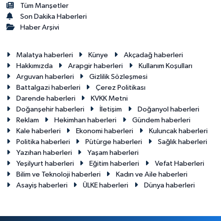
Tüm Manşetler
Son Dakika Haberleri
Haber Arşivi
Malatya haberleri
Künye
Akçadağ haberleri
Hakkımızda
Arapgir haberleri
Kullanım Koşulları
Arguvan haberleri
Gizlilik Sözleşmesi
Battalgazi haberleri
Çerez Politikası
Darende haberleri
KVKK Metni
Doğanşehir haberleri
İletişim
Doğanyol haberleri
Reklam
Hekimhan haberleri
Gündem haberleri
Kale haberleri
Ekonomi haberleri
Kuluncak haberleri
Politika haberleri
Pütürge haberleri
Sağlık haberleri
Yazıhan haberleri
Yaşam haberleri
Yeşilyurt haberleri
Eğitim haberleri
Vefat Haberleri
Bilim ve Teknoloji haberleri
Kadın ve Aile haberleri
Asayiş haberleri
ÜLKE haberleri
Dünya haberleri