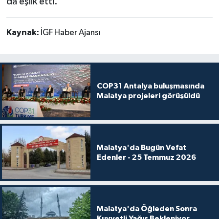
da eşlik etti.
Kaynak:
İGF Haber Ajansı
COP31 Antalya buluşmasında
Malatya projeleri görüşüldü
Malatya'da Bugün Vefat
Edenler - 25 Temmuz 2026
Malatya'da Öğleden Sonra
Kuvvetli Yağış Bekleniyor