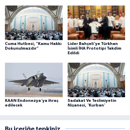
Cuma Hutbesi, "Kamu Hakkı
Lider Bahçeli'ye Türkhan
Dokunulmazdır"
İsimli İHA Prototipi Takdim
Edildi
KAAN Endonezya'ya ihraç
Sadakat Ve Teslimiyetin
edilecek
Nişanesi, 'Kurban'
Bu içeriğe tepkiniz