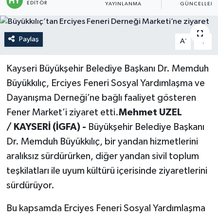
EDITÖR
YAYINLANMA
GÜNCELLEM
Politika
Paylaş
-
+
A
A
Sağlık
Spor
Kayseri Büyükşehir Belediye Başkanı Dr. Memduh
Büyükkılıç, Erciyes Feneri Sosyal Yardımlaşma ve
Teknoloji
Dayanışma Derneği’ne bağlı faaliyet gösteren
Fener Market’i ziyaret etti.
Mehmet UZEL
Yaşam
/ KAYSERİ (İGFA) -
Büyükşehir Belediye Başkanı
Dr. Memduh Büyükkılıç, bir yandan hizmetlerini
aralıksız sürdürürken, diğer yandan sivil toplum
teşkilatları ile uyum kültürü içerisinde ziyaretlerini
sürdürüyor.
Bu kapsamda Erciyes Feneri Sosyal Yardımlaşma