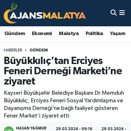
Asayiş
Malatya Nöbetçi Eczaneler
Gündem
Ekonomi
Malatya
Politika
Yaşam
Dünya
Malatya Hava Durumu
HABERLER
GÜNDEM
Eğitim
Malatya Namaz Vakitleri
Büyükkılıç’tan Erciyes
Ekonomi
Malatya Trafik Yoğunluk Haritası
Feneri Derneği Marketi’ne
ziyaret
Gündem
TFF 3.Lig 2.Grup Puan Durumu ve Fikstür
Kayseri Büyükşehir Belediye Başkanı Dr Memduh
Kadın
Tüm Manşetler
Büyükkılıç, Erciyes Feneri Sosyal Yardımlaşma ve
Dayanışma Derneği’ne bağlı faaliyet gösteren
Kültür & Sanat
Son Dakika Haberleri
Fener Market’i ziyaret etti
Magazin
Haber Arşivi
HASAN YAĞMUR
29.03.2024 - 09:16
29.03.2024 - 0