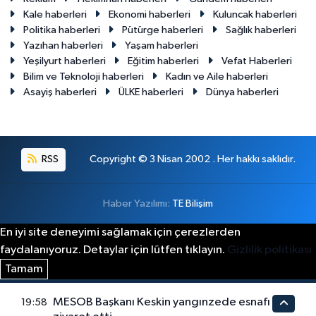
Kale haberleri
Ekonomi haberleri
Kuluncak haberleri
Politika haberleri
Pütürge haberleri
Sağlık haberleri
Yazıhan haberleri
Yaşam haberleri
Yeşilyurt haberleri
Eğitim haberleri
Vefat Haberleri
Bilim ve Teknoloji haberleri
Kadın ve Aile haberleri
Asayiş haberleri
ÜLKE haberleri
Dünya haberleri
RSS
Copyright © 3 Nisan 2002 . Her hakkı saklıdır.
Haber Yazılımı:
TE Bilişim
En iyi site deneyimi sağlamak için çerezlerden
faydalanıyoruz. Detaylar için lütfen tıklayın.
Gizlilik politikası
Tamam
MESOB Başkanı Keskin yangınzede esnafı
19:58