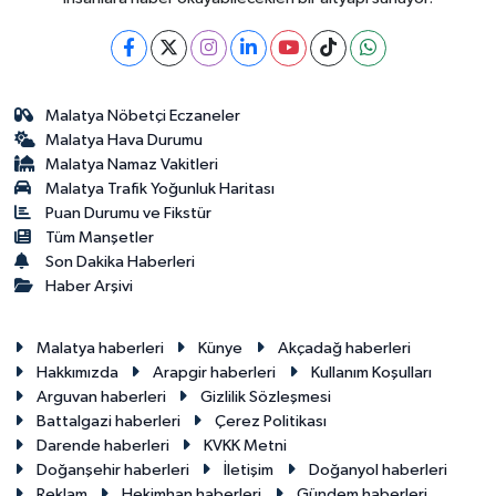
Malatya Nöbetçi Eczaneler
Malatya Hava Durumu
Malatya Namaz Vakitleri
Malatya Trafik Yoğunluk Haritası
Puan Durumu ve Fikstür
Tüm Manşetler
Son Dakika Haberleri
Haber Arşivi
Malatya haberleri
Künye
Akçadağ haberleri
Hakkımızda
Arapgir haberleri
Kullanım Koşulları
Arguvan haberleri
Gizlilik Sözleşmesi
Battalgazi haberleri
Çerez Politikası
Darende haberleri
KVKK Metni
Doğanşehir haberleri
İletişim
Doğanyol haberleri
Reklam
Hekimhan haberleri
Gündem haberleri