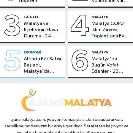
deprem
Konutunun Kurası
Bugün Çekiliyor
3
4
GÜNCEL
MALATYA
Malatya ve
Malatya COP31
İlçelerinin Hava
İklim Zirvesi
Durumu - 24
Toplantısına Ev
Temmuz 2026
Sahipliği Yaptı
5
6
EKONOMI
MALATYA
Altında Kâr Satışı
Malatya'da
Başladı,
Bugün Vefat
Malatya'da
Edenler - 22
Makas Ne
Temmuz 2026
Durumda?
ajansmalatya.com, yepyeni temasıyla sizleri buluştururken,
sadelik ve modernizmi bir araya getiriyor. Şatafattan kaçınıyor ve
insanlara haber okuyabilecekleri bir altyapı sunuyor.