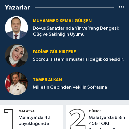
Yazarlar
MUHAMMED KEMAL GÜLŞEN
Dövüş Sanatlarında Yin ve Yang Dengesi:
Güç ve Sakinliğin Uyumu
FADIME GÜL KIRTEKE
Sporcu, sistemin müşterisi değil; öznesidir.
TAMER ALKAN
Milletin Cebinden Vekilin Sofrasına
1
2
MALATYA
GÜNCEL
Malatya'da 4,1
Malatya'da 8 Bin
büyüklüğünde
456 TOKİ