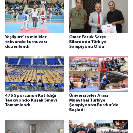
Yeşilyurt'ta minikler
Ömer Faruk Serçe
tekvando turnuvası
Bilardoda Türkiye
düzenlendi
Şampiyonu Oldu
476 Sporcunun Katıldığı
Üniversiteler Arası
Taekwondo Kuşak Sınavı
Muaythai Türkiye
Tamamlandı
Şampiyonası Burdur’da
Başladı