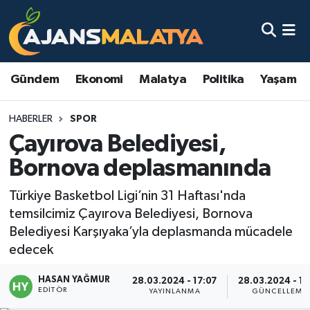
Asayiş
Malatya Nöbetçi Eczaneler
Gündem
Ekonomi
Malatya
Politika
Yaşam
Dünya
Malatya Hava Durumu
HABERLER
SPOR
Eğitim
Malatya Namaz Vakitleri
Çayırova Belediyesi,
Ekonomi
Malatya Trafik Yoğunluk Haritası
Bornova deplasmanında
Gündem
TFF 3.Lig 2.Grup Puan Durumu ve Fikstür
Türkiye Basketbol Ligi’nin 31 Haftası'nda
temsilcimiz Çayırova Belediyesi, Bornova
Kadın
Tüm Manşetler
Belediyesi Karşıyaka’yla deplasmanda mücadele
edecek
Kültür & Sanat
Son Dakika Haberleri
HASAN YAĞMUR
28.03.2024 - 17:07
28.03.2024 - 17
EDITÖR
YAYINLANMA
GÜNCELLEME
Magazin
Haber Arşivi