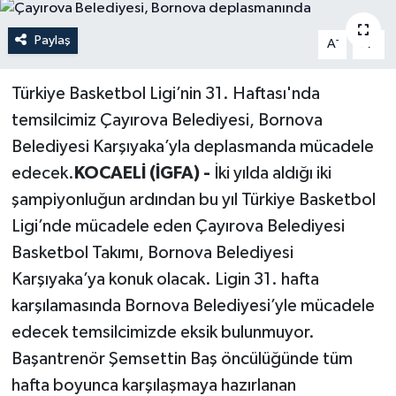
Politika
Paylaş
-
+
A
A
Sağlık
Türkiye Basketbol Ligi’nin 31. Haftası'nda
temsilcimiz Çayırova Belediyesi, Bornova
Spor
Belediyesi Karşıyaka’yla deplasmanda mücadele
Teknoloji
edecek.
KOCAELİ (İGFA) -
İki yılda aldığı iki
şampiyonluğun ardından bu yıl Türkiye Basketbol
Yaşam
Ligi’nde mücadele eden Çayırova Belediyesi
Basketbol Takımı, Bornova Belediyesi
Karşıyaka’ya konuk olacak. Ligin 31. hafta
karşılamasında Bornova Belediyesi’yle mücadele
edecek temsilcimizde eksik bulunmuyor.
Başantrenör Şemsettin Baş öncülüğünde tüm
hafta boyunca karşılaşmaya hazırlanan