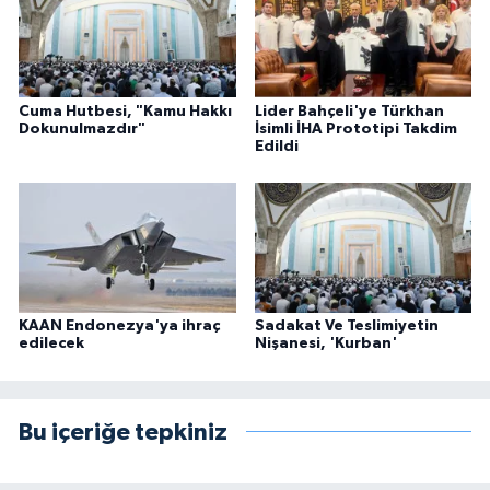
Cuma Hutbesi, "Kamu Hakkı
Lider Bahçeli'ye Türkhan
Dokunulmazdır"
İsimli İHA Prototipi Takdim
Edildi
KAAN Endonezya'ya ihraç
Sadakat Ve Teslimiyetin
edilecek
Nişanesi, 'Kurban'
Bu içeriğe tepkiniz