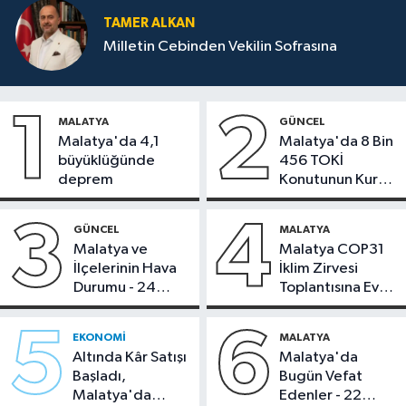
TAMER ALKAN
Milletin Cebinden Vekilin Sofrasına
1
2
MALATYA
GÜNCEL
Malatya'da 4,1
Malatya'da 8 Bin
büyüklüğünde
456 TOKİ
deprem
Konutunun Kurası
Bugün Çekiliyor
3
4
GÜNCEL
MALATYA
Malatya ve
Malatya COP31
İlçelerinin Hava
İklim Zirvesi
Durumu - 24
Toplantısına Ev
Temmuz 2026
Sahipliği Yaptı
5
6
EKONOMI
MALATYA
Altında Kâr Satışı
Malatya'da
Başladı,
Bugün Vefat
Malatya'da
Edenler - 22