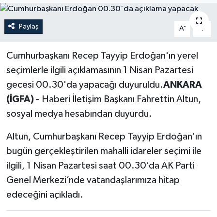
Politika
Paylaş
-
+
A
A
Sağlık
Cumhurbaşkanı Recep Tayyip Erdoğan'ın yerel
Spor
seçimlerle ilgili açıklamasının 1 Nisan Pazartesi
gecesi 00.30'da yapacağı duyuruldu.
ANKARA
Teknoloji
(İGFA) -
Haberi İletişim Başkanı Fahrettin Altun,
sosyal medya hesabından duyurdu.
Yaşam
Altun, Cumhurbaşkanı Recep Tayyip Erdoğan'ın
bugün gerçekleştirilen mahalli idareler seçimi ile
ilgili, 1 Nisan Pazartesi saat 00.30’da AK Parti
Genel Merkezi’nde vatandaşlarımıza hitap
edeceğini açıkladı.