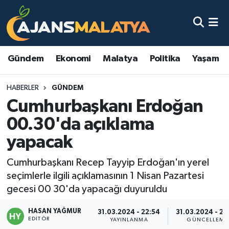
Asayiş
Malatya Nöbetçi Eczaneler
Gündem
Ekonomi
Malatya
Politika
Yaşam
Dünya
Malatya Hava Durumu
HABERLER
GÜNDEM
Eğitim
Malatya Namaz Vakitleri
Cumhurbaşkanı Erdoğan
Ekonomi
Malatya Trafik Yoğunluk Haritası
00.30'da açıklama
yapacak
Gündem
TFF 3.Lig 2.Grup Puan Durumu ve Fikstür
Cumhurbaşkanı Recep Tayyip Erdoğan'ın yerel
Kadın
Tüm Manşetler
seçimlerle ilgili açıklamasının 1 Nisan Pazartesi
gecesi 00 30'da yapacağı duyuruldu
Kültür & Sanat
Son Dakika Haberleri
HASAN YAĞMUR
31.03.2024 - 22:54
31.03.2024 - 23
EDITÖR
Magazin
Haber Arşivi
YAYINLANMA
GÜNCELLEME