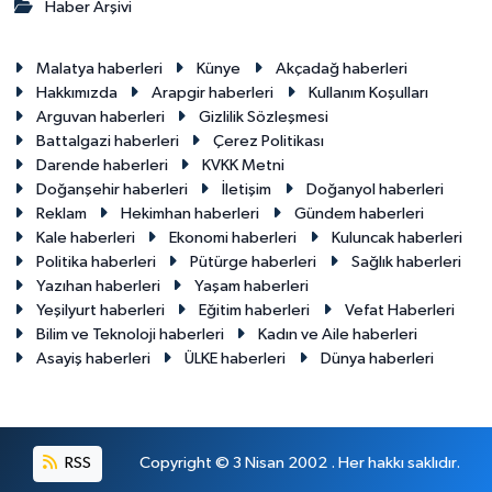
Haber Arşivi
Malatya haberleri
Künye
Akçadağ haberleri
Hakkımızda
Arapgir haberleri
Kullanım Koşulları
Arguvan haberleri
Gizlilik Sözleşmesi
Battalgazi haberleri
Çerez Politikası
Darende haberleri
KVKK Metni
Doğanşehir haberleri
İletişim
Doğanyol haberleri
Reklam
Hekimhan haberleri
Gündem haberleri
Kale haberleri
Ekonomi haberleri
Kuluncak haberleri
Politika haberleri
Pütürge haberleri
Sağlık haberleri
Yazıhan haberleri
Yaşam haberleri
Yeşilyurt haberleri
Eğitim haberleri
Vefat Haberleri
Bilim ve Teknoloji haberleri
Kadın ve Aile haberleri
Asayiş haberleri
ÜLKE haberleri
Dünya haberleri
RSS
Copyright © 3 Nisan 2002 . Her hakkı saklıdır.