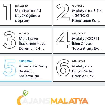
1
2
MALATYA
GÜNCEL
Malatya'da 4,1
Malatya'da 8 Bin
büyüklüğünde
456 TOKİ
deprem
Konutunun Kurası
Bugün Çekiliyor
3
4
GÜNCEL
MALATYA
Malatya ve
Malatya COP31
İlçelerinin Hava
İklim Zirvesi
Durumu - 24
Toplantısına Ev
Temmuz 2026
Sahipliği Yaptı
5
6
EKONOMI
MALATYA
Altında Kâr Satışı
Malatya'da
Başladı,
Bugün Vefat
Malatya'da
Edenler - 22
Makas Ne
Temmuz 2026
Durumda?