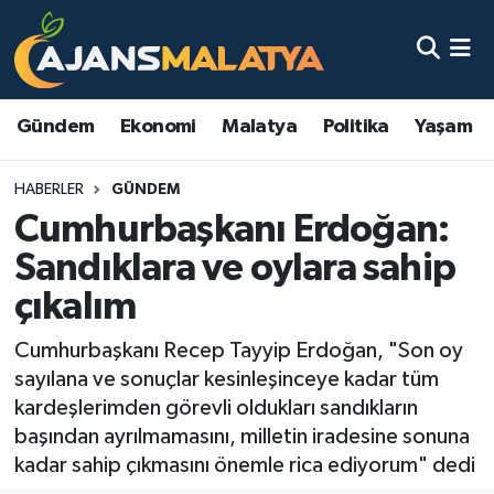
Asayiş
Malatya Nöbetçi Eczaneler
Gündem
Ekonomi
Malatya
Politika
Yaşam
Dünya
Malatya Hava Durumu
HABERLER
GÜNDEM
Eğitim
Malatya Namaz Vakitleri
Cumhurbaşkanı Erdoğan:
Ekonomi
Malatya Trafik Yoğunluk Haritası
Sandıklara ve oylara sahip
çıkalım
Gündem
TFF 3.Lig 2.Grup Puan Durumu ve Fikstür
Cumhurbaşkanı Recep Tayyip Erdoğan, "Son oy
Kadın
Tüm Manşetler
sayılana ve sonuçlar kesinleşinceye kadar tüm
kardeşlerimden görevli oldukları sandıkların
Kültür & Sanat
Son Dakika Haberleri
başından ayrılmamasını, milletin iradesine sonuna
kadar sahip çıkmasını önemle rica ediyorum" dedi
Magazin
Haber Arşivi