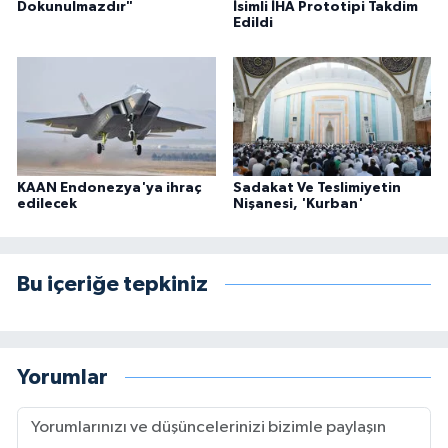
Dokunulmazdır"
İsimli İHA Prototipi Takdim
Edildi
KAAN Endonezya'ya ihraç
Sadakat Ve Teslimiyetin
edilecek
Nişanesi, 'Kurban'
Bu içeriğe tepkiniz
Yorumlar