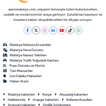
ajansmalatya.com, yepyeni temasıyla sizleri buluştururken,
sadelik ve modernizmi bir araya getiriyor. Şatafattan kaçınıyor ve
insanlara haber okuyabilecekleri bir altyapı sunuyor.
Malatya Nöbetçi Eczaneler
Malatya Hava Durumu
Malatya Namaz Vakitleri
Malatya Trafik Yoğunluk Haritası
Puan Durumu ve Fikstür
Tüm Manşetler
Son Dakika Haberleri
Haber Arşivi
Malatya haberleri
Künye
Akçadağ haberleri
Hakkımızda
Arapgir haberleri
Kullanım Koşulları
Arguvan haberleri
Gizlilik Sözleşmesi