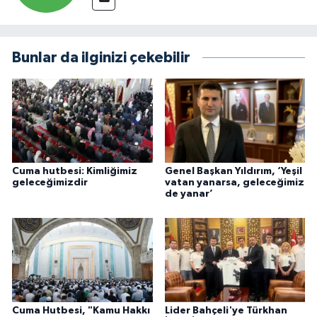
Bunlar da ilginizi çekebilir
Cuma hutbesi: Kimliğimiz
Genel Başkan Yıldırım, ‘Yeşil
geleceğimizdir
vatan yanarsa, geleceğimiz
de yanar’
Cuma Hutbesi, "Kamu Hakkı
Lider Bahçeli'ye Türkhan