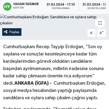
HASAN YAĞMUR
31.03.2024 - 17:15
31.03.2024 - 17:
EDITÖR
Politika
YAYINLANMA
GÜNCELLEME
Sağlık
Paylaş
-
+
A
A
Spor
Teknoloji
Cumhurbaşkanı Recep Tayyip Erdoğan, "Son oy
sayılana ve sonuçlar kesinleşinceye kadar tüm
Yaşam
kardeşlerimden görevli oldukları sandıkların
başından ayrılmamasını, milletin iradesine sonuna
kadar sahip çıkmasını önemle rica ediyorum"
dedi.
ANKARA (İGFA) -
Cumhurbaşkanı Erdoğan,
sosyal medya hesabından yaptığı paylaşımda
sandıklara ve oylara sahip çıkalım çağrısı yaptı.