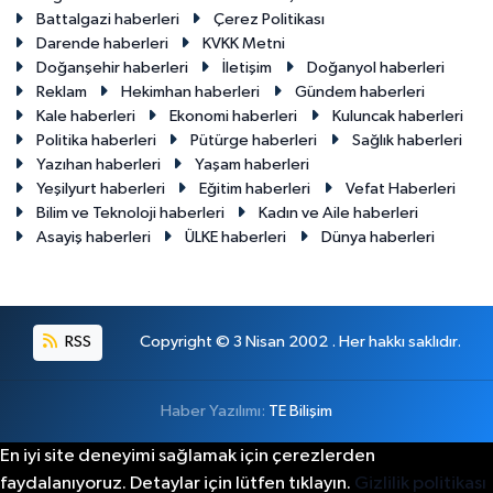
Battalgazi haberleri
Çerez Politikası
Darende haberleri
KVKK Metni
Doğanşehir haberleri
İletişim
Doğanyol haberleri
Reklam
Hekimhan haberleri
Gündem haberleri
Kale haberleri
Ekonomi haberleri
Kuluncak haberleri
Politika haberleri
Pütürge haberleri
Sağlık haberleri
Yazıhan haberleri
Yaşam haberleri
Yeşilyurt haberleri
Eğitim haberleri
Vefat Haberleri
Bilim ve Teknoloji haberleri
Kadın ve Aile haberleri
Asayiş haberleri
ÜLKE haberleri
Dünya haberleri
RSS
Copyright © 3 Nisan 2002 . Her hakkı saklıdır.
Haber Yazılımı:
TE Bilişim
En iyi site deneyimi sağlamak için çerezlerden
faydalanıyoruz. Detaylar için lütfen tıklayın.
Gizlilik politikası