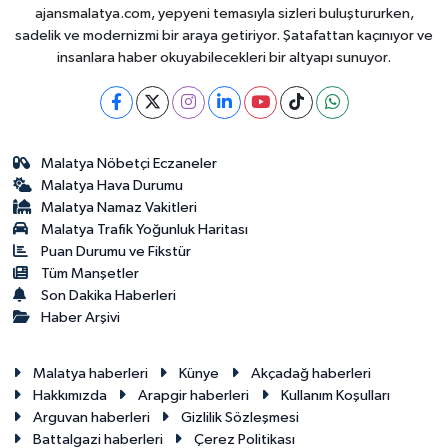
ajansmalatya.com, yepyeni temasıyla sizleri buluştururken,
sadelik ve modernizmi bir araya getiriyor. Şatafattan kaçınıyor ve
insanlara haber okuyabilecekleri bir altyapı sunuyor.
Malatya Nöbetçi Eczaneler
Malatya Hava Durumu
Malatya Namaz Vakitleri
Malatya Trafik Yoğunluk Haritası
Puan Durumu ve Fikstür
Tüm Manşetler
Son Dakika Haberleri
Haber Arşivi
Malatya haberleri
Künye
Akçadağ haberleri
Hakkımızda
Arapgir haberleri
Kullanım Koşulları
Arguvan haberleri
Gizlilik Sözleşmesi
Battalgazi haberleri
Çerez Politikası