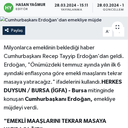
HASAN YAĞMUR
28.03.2024 - 15:11
28.03.2024 - 15:
EDITÖR
Politika
YAYINLANMA
GÜNCELLEME
Sağlık
Paylaş
-
+
A
A
Spor
Milyonlarca emeklinin beklediği haber
Teknoloji
Cumhurbaşkanı Recep Tayyip Erdoğan'dan geldi.
Erdoğan, "Önümüzdeki temmuz ayında yılın ilk 6
Yaşam
ayındaki enflasyona göre emekli maaşlarını tekrar
masaya yatıracağız." ifadelerini kullandı.
HERKES
DUYSUN / BURSA (İGFA) - Bursa
mitinginde
konuşan
Cumhurbaşkanı Erdoğan,
emekliye
müjdeyi verdi.
"EMEKLİ MAAŞLARINI TEKRAR MASAYA