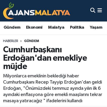
Asayiş
Malatya Nöbetçi Eczaneler
Gündem
Ekonomi
Malatya
Politika
Yaşam
Dünya
Malatya Hava Durumu
HABERLER
GÜNDEM
Eğitim
Malatya Namaz Vakitleri
Cumhurbaşkanı
Ekonomi
Malatya Trafik Yoğunluk Haritası
Erdoğan'dan emekliye
müjde
Gündem
TFF 3.Lig 2.Grup Puan Durumu ve Fikstür
Milyonlarca emeklinin beklediği haber
Kadın
Tüm Manşetler
Cumhurbaşkanı Recep Tayyip Erdoğan'dan geldi
Erdoğan, "Önümüzdeki temmuz ayında yılın ilk 6
Kültür & Sanat
Son Dakika Haberleri
ayındaki enflasyona göre emekli maaşlarını tekrar
masaya yatıracağız " ifadelerini kullandı
Magazin
Haber Arşivi