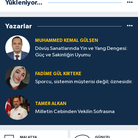
Yükleniyor...
Yazarlar
MUHAMMED KEMAL GÜLŞEN
Dövüş Sanatlarında Yin ve Yang Dengesi:
Güç ve Sakinliğin Uyumu
FADIME GÜL KIRTEKE
Sporcu, sistemin müşterisi değil; öznesidir.
TAMER ALKAN
Milletin Cebinden Vekilin Sofrasına
MALATYA
GÜNCEL