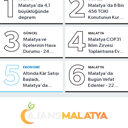
1
2
Malatya'da 4,1
Malatya'da 8 Bin
büyüklüğünde
456 TOKİ
deprem
Konutunun Kurası
Bugün Çekiliyor
3
4
GÜNCEL
MALATYA
Malatya ve
Malatya COP31
İlçelerinin Hava
İklim Zirvesi
Durumu - 24
Toplantısına Ev
Temmuz 2026
Sahipliği Yaptı
5
6
EKONOMI
MALATYA
Altında Kâr Satışı
Malatya'da
Başladı,
Bugün Vefat
Malatya'da
Edenler - 22
Makas Ne
Temmuz 2026
Durumda?