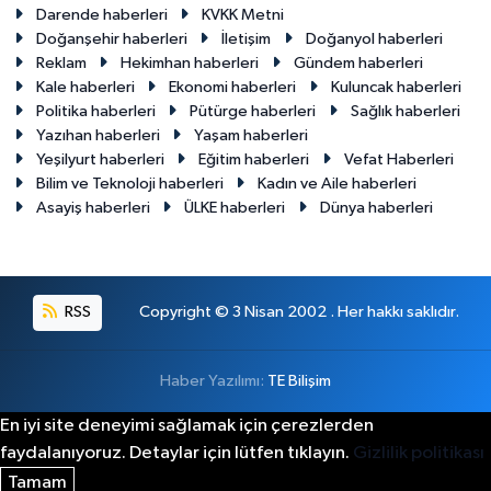
Darende haberleri
KVKK Metni
Doğanşehir haberleri
İletişim
Doğanyol haberleri
Reklam
Hekimhan haberleri
Gündem haberleri
Kale haberleri
Ekonomi haberleri
Kuluncak haberleri
Politika haberleri
Pütürge haberleri
Sağlık haberleri
Yazıhan haberleri
Yaşam haberleri
Yeşilyurt haberleri
Eğitim haberleri
Vefat Haberleri
Bilim ve Teknoloji haberleri
Kadın ve Aile haberleri
Asayiş haberleri
ÜLKE haberleri
Dünya haberleri
RSS
Copyright © 3 Nisan 2002 . Her hakkı saklıdır.
Haber Yazılımı:
TE Bilişim
En iyi site deneyimi sağlamak için çerezlerden
faydalanıyoruz. Detaylar için lütfen tıklayın.
Gizlilik politikası
Tamam