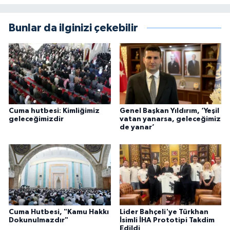
Bunlar da ilginizi çekebilir
Cuma hutbesi: Kimliğimiz
Genel Başkan Yıldırım, ‘Yeşil
geleceğimizdir
vatan yanarsa, geleceğimiz
de yanar’
Cuma Hutbesi, "Kamu Hakkı
Lider Bahçeli'ye Türkhan
Dokunulmazdır"
İsimli İHA Prototipi Takdim
Edildi