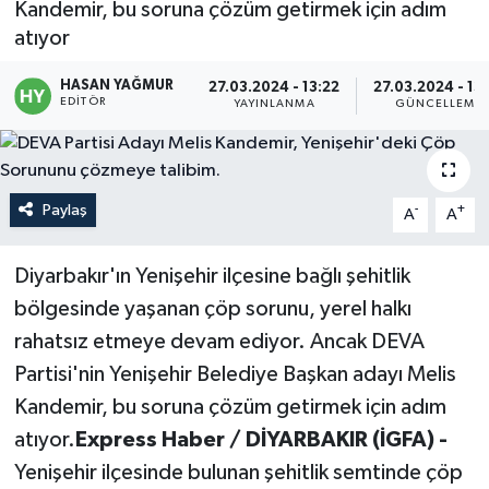
Kandemir, bu soruna çözüm getirmek için adım
atıyor
Politika
HASAN YAĞMUR
27.03.2024 - 13:22
27.03.2024 - 13
Sağlık
EDITÖR
YAYINLANMA
GÜNCELLEME
Spor
Teknoloji
Paylaş
-
+
A
A
Yaşam
Diyarbakır'ın Yenişehir ilçesine bağlı şehitlik
bölgesinde yaşanan çöp sorunu, yerel halkı
rahatsız etmeye devam ediyor. Ancak DEVA
Partisi'nin Yenişehir Belediye Başkan adayı Melis
Kandemir, bu soruna çözüm getirmek için adım
atıyor.
Express Haber / DİYARBAKIR (İGFA) -
Yenişehir ilçesinde bulunan şehitlik semtinde çöp