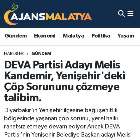
Asayiş
Malatya Nöbetçi Eczaneler
Gündem
Ekonomi
Malatya
Politika
Yaşam
Dünya
Malatya Hava Durumu
HABERLER
GÜNDEM
Eğitim
Malatya Namaz Vakitleri
DEVA Partisi Adayı Melis
Ekonomi
Malatya Trafik Yoğunluk Haritası
Kandemir, Yenişehir'deki
Çöp Sorununu çözmeye
Gündem
TFF 3.Lig 2.Grup Puan Durumu ve Fikstür
talibim.
Kadın
Tüm Manşetler
Diyarbakır'ın Yenişehir ilçesine bağlı şehitlik
bölgesinde yaşanan çöp sorunu, yerel halkı
Kültür & Sanat
Son Dakika Haberleri
rahatsız etmeye devam ediyor Ancak DEVA
Partisi'nin Yenişehir Belediye Başkan adayı Melis
Magazin
Haber Arşivi