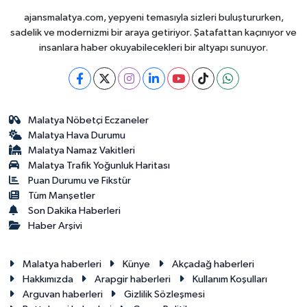
ajansmalatya.com, yepyeni temasıyla sizleri buluştururken,
sadelik ve modernizmi bir araya getiriyor. Şatafattan kaçınıyor ve
insanlara haber okuyabilecekleri bir altyapı sunuyor.
Malatya Nöbetçi Eczaneler
Malatya Hava Durumu
Malatya Namaz Vakitleri
Malatya Trafik Yoğunluk Haritası
Puan Durumu ve Fikstür
Tüm Manşetler
Son Dakika Haberleri
Haber Arşivi
Malatya haberleri
Künye
Akçadağ haberleri
Hakkımızda
Arapgir haberleri
Kullanım Koşulları
Arguvan haberleri
Gizlilik Sözleşmesi