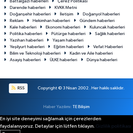
Battalgazi haberleri
Çerez Politikası
Darende haberleri
KVKK Metni
Doğanşehir haberleri
İletişim
Doğanyol haberleri
Reklam
Hekimhan haberleri
Gündem haberleri
Kale haberleri
Ekonomi haberleri
Kuluncak haberleri
Politika haberleri
Pütürge haberleri
Sağlık haberleri
Yazıhan haberleri
Yaşam haberleri
Yeşilyurt haberleri
Eğitim haberleri
Vefat Haberleri
Bilim ve Teknoloji haberleri
Kadın ve Aile haberleri
Asayiş haberleri
ÜLKE haberleri
Dünya haberleri
RSS
Copyright © 3 Nisan 2002 . Her hakkı saklıdır.
Haber Yazılımı:
TE Bilişim
En iyi site deneyimi sağlamak için çerezlerden
faydalanıyoruz. Detaylar için lütfen tıklayın.
Gizlilik politikası