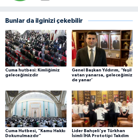
Bunlar da ilginizi çekebilir
Cuma hutbesi: Kimliğimiz
Genel Başkan Yıldırım, ‘Yeşil
geleceğimizdir
vatan yanarsa, geleceğimiz
de yanar’
Cuma Hutbesi, "Kamu Hakkı
Lider Bahçeli'ye Türkhan
Dokunulmazdır"
İsimli İHA Prototipi Takdim