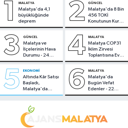
1
2
MALATYA
GÜNCEL
Malatya'da 4,1
Malatya'da 8 Bin
büyüklüğünde
456 TOKİ
deprem
Konutunun Kurası
Bugün Çekiliyor
3
4
GÜNCEL
MALATYA
Malatya ve
Malatya COP31
İlçelerinin Hava
İklim Zirvesi
Durumu - 24
Toplantısına Ev
Temmuz 2026
Sahipliği Yaptı
5
6
EKONOMI
MALATYA
Altında Kâr Satışı
Malatya'da
Başladı,
Bugün Vefat
Malatya'da
Edenler - 22
Makas Ne
Temmuz 2026
Durumda?