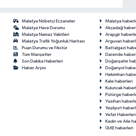
Malatya Nöbetçi Eczaneler
Malatya haberl
Malatya Hava Durumu
Akçadağ haberl
Malatya Namaz Vakitleri
Arapgir haberle
Malatya Trafik Yoğunluk Haritası
Arguvan haberl
Puan Durumu ve Fikstür
Battalgazi habe
Tüm Manşetler
Darende haberl
Son Dakika Haberleri
Doğanşehir hab
Haber Arşivi
Doğanyol haber
Hekimhan haber
Kale haberleri
Kuluncak haberl
Pütürge haberl
Yazıhan haberle
Yeşilyurt haberl
Vefat Haberleri
Kadın ve Aile ha
ÜLKE haberleri