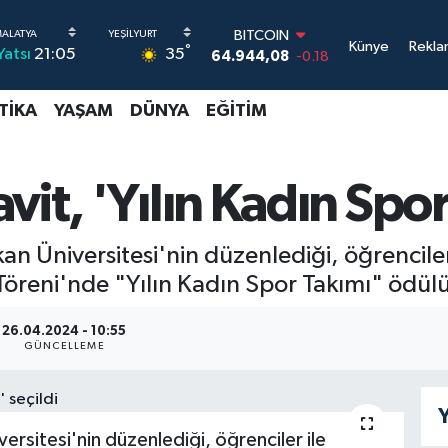
BITCOIN
Künye
Rekla
°
35
Yatsı
21:05
64.944,08
-0.18
DOLAR
47,7436
0.18
TIKA
YAŞAM
DÜNYA
EĞITIM
EURO
55,2510
0.32
STERLİN
64,4811
0.38
it, 'Yılın Kadın Spor
GRAM ALTIN
6660.55
0.03
BİST100
n Üniversitesi'nin düzenlediği, öğrenciler 
13.779
-14
Töreni'nde "Yılın Kadın Spor Takımı" ödül
26.04.2024 - 10:55
GÜNCELLEME
Y
ersitesi'nin düzenlediği, öğrenciler ile