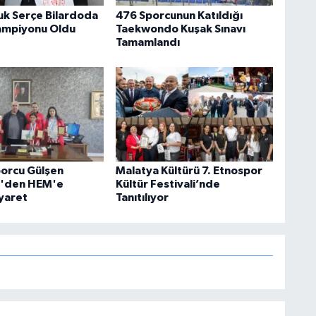
k Serçe Bilardoda
476 Sporcunun Katıldığı
ampiyonu Oldu
Taekwondo Kuşak Sınavı
Tamamlandı
porcu Gülşen
Malatya Kültürü 7. Etnospor
r'den HEM'e
Kültür Festivali’nde
iyaret
Tanıtılıyor