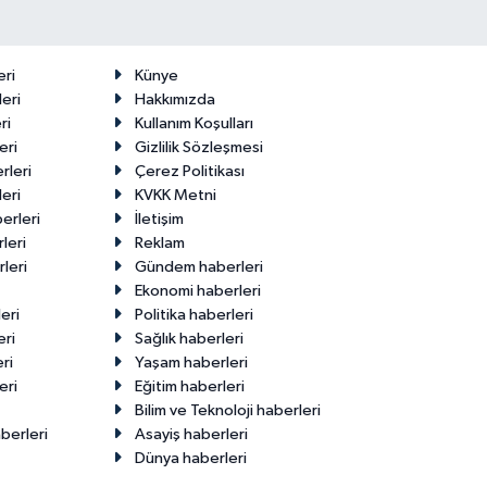
eri
Künye
eri
Hakkımızda
ri
Kullanım Koşulları
eri
Gizlilik Sözleşmesi
rleri
Çerez Politikası
eri
KVKK Metni
erleri
İletişim
leri
Reklam
leri
Gündem haberleri
Ekonomi haberleri
eri
Politika haberleri
eri
Sağlık haberleri
ri
Yaşam haberleri
eri
Eğitim haberleri
Bilim ve Teknoloji haberleri
berleri
Asayiş haberleri
Dünya haberleri