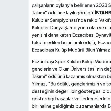
çalışanların oylarıyla belirlenen 2023 
Politika
Takımı" ödülüne layık görüldü.
İSTANB
Kulüpler Şampiyonası’nda rakibi Vakıf
Sağlık
Kulüpler Dünya Şampiyonu olan ve ulusl
Spor
yenisini daha katan Eczacıbaşı Dynavit
takdim edilen bu anlamlı ödülü; Eczacı
Teknoloji
Eczacıbaşı Kulüp Müdürü Bilun Yılmaz 
Yaşam
Eczacıbaşı Spor Kulübü Kulüp Müdürü 
gençlerin ve Okan Üniversitesi'nin değe
Takımı" ödülünü kazanmış olmaktan büy
Yılmaz, "Bu ödülü, gençlerimizin ve t
desteğinin değerli bir göstergesi old
gösterdiği başarılar ve ilerlemelerl
biri haline geldiğimiz bu zamanlarda E