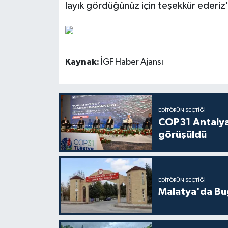
layık gördüğünüz için teşekkür ederiz
Kaynak:
İGF Haber Ajansı
EDITÖRÜN SEÇTIĞI
COP31 Antalya
görüşüldü
EDITÖRÜN SEÇTIĞI
Malatya'da Bu