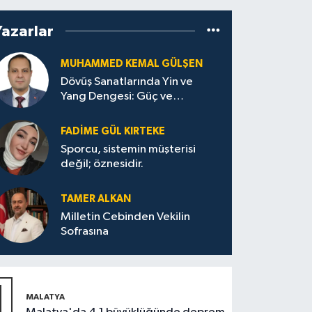
Yazarlar
MUHAMMED KEMAL GÜLŞEN
Dövüş Sanatlarında Yin ve
Yang Dengesi: Güç ve
Sakinliğin Uyumu
FADIME GÜL KIRTEKE
Sporcu, sistemin müşterisi
değil; öznesidir.
TAMER ALKAN
Milletin Cebinden Vekilin
Sofrasına
1
MALATYA