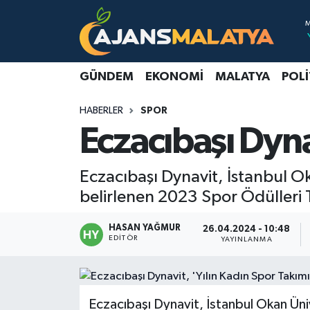
Asayiş
Malatya Nöbetçi Eczaneler
GÜNDEM
EKONOMI
MALATYA
POLI
Dünya
Malatya Hava Durumu
HABERLER
SPOR
Eğitim
Malatya Namaz Vakitleri
Eczacıbaşı Dynav
Ekonomi
Malatya Trafik Yoğunluk Haritası
Eczacıbaşı Dynavit, İstanbul Oka
Gündem
TFF 3.Lig 2.Grup Puan Durumu ve Fikstür
belirlenen 2023 Spor Ödülleri 
Kadın
Tüm Manşetler
HASAN YAĞMUR
26.04.2024 - 10:48
EDITÖR
YAYINLANMA
Kültür & Sanat
Son Dakika Haberleri
Magazin
Haber Arşivi
Eczacıbaşı Dynavit, İstanbul Okan Üniv