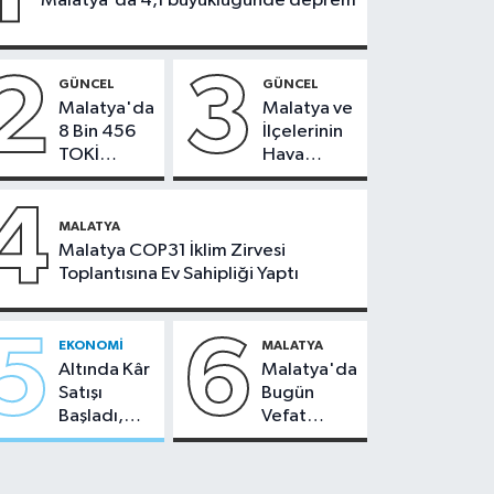
Malatya'da 4,1 büyüklüğünde deprem
2
3
GÜNCEL
GÜNCEL
Malatya'da
Malatya ve
8 Bin 456
İlçelerinin
TOKİ
Hava
Konutunun
Durumu -
Kurası
24
4
Bugün
Temmuz
MALATYA
Çekiliyor
2026
Malatya COP31 İklim Zirvesi
Toplantısına Ev Sahipliği Yaptı
5
6
EKONOMI
MALATYA
Altında Kâr
Malatya'da
Satışı
Bugün
Başladı,
Vefat
Malatya'da
Edenler -
Makas Ne
22 Temmuz
Durumda?
2026