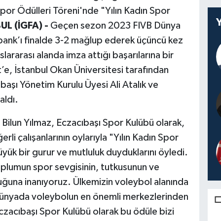
Spor Ödülleri Töreni'nde "Yılın Kadın Spor
UL (İGFA) -
Geçen sezon 2023 FIVB Dünya
bank’ı finalde 3-2 mağlup ederek üçüncü kez
ararası alanda imza attığı başarılarına bir
’e, İstanbul Okan Üniversitesi tarafından
başı Yönetim Kurulu Üyesi Ali Atalık ve
aldı.
Bilun Yılmaz, Eczacıbaşı Spor Kulübü olarak,
rli çalışanlarının oylarıyla "Yılın Kadın Spor
ük bir gurur ve mutluluk duyduklarını öyledi.
oplumun spor sevgisinin, tutkusunun ve
uğuna inanıyoruz. Ülkemizin voleybol alanında
e dünyada voleybolun en önemli merkezlerinden
czacıbaşı Spor Kulübü olarak bu ödüle bizi