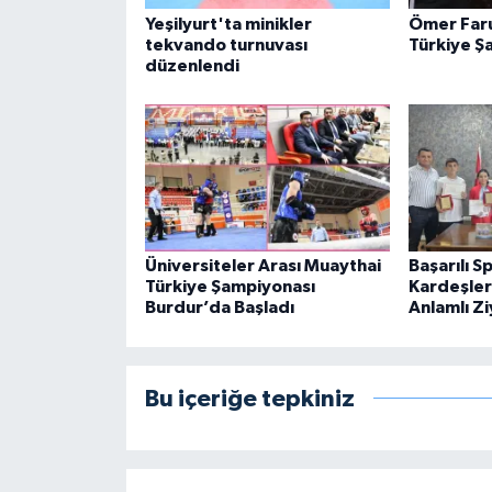
Yeşilyurt'ta minikler
Ömer Faru
tekvando turnuvası
Türkiye Ş
düzenlendi
Üniversiteler Arası Muaythai
Başarılı S
Türkiye Şampiyonası
Kardeşle
Burdur’da Başladı
Anlamlı Z
Bu içeriğe tepkiniz