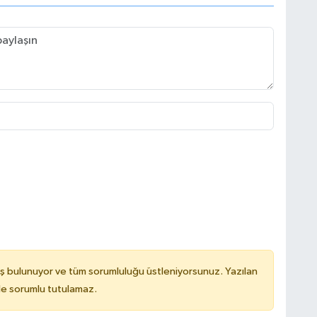
ş bulunuyor ve tüm sorumluluğu üstleniyorsunuz. Yazılan
de sorumlu tutulamaz.