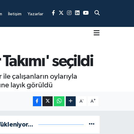
m
İletişim
Yazarlar
 Takımı' seçildi
ile çalışanların oylarıyla
üne layık görüldü
-
+
A
A
ükleniyor...