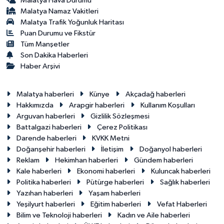
Malatya Hava Durumu
Malatya Namaz Vakitleri
Malatya Trafik Yoğunluk Haritası
Puan Durumu ve Fikstür
Tüm Manşetler
Son Dakika Haberleri
Haber Arşivi
Malatya haberleri
Künye
Akçadağ haberleri
Hakkımızda
Arapgir haberleri
Kullanım Koşulları
Arguvan haberleri
Gizlilik Sözleşmesi
Battalgazi haberleri
Çerez Politikası
Darende haberleri
KVKK Metni
Doğanşehir haberleri
İletişim
Doğanyol haberleri
Reklam
Hekimhan haberleri
Gündem haberleri
Kale haberleri
Ekonomi haberleri
Kuluncak haberleri
Politika haberleri
Pütürge haberleri
Sağlık haberleri
Yazıhan haberleri
Yaşam haberleri
Yeşilyurt haberleri
Eğitim haberleri
Vefat Haberleri
Bilim ve Teknoloji haberleri
Kadın ve Aile haberleri