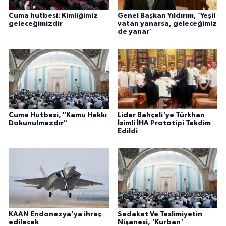
Cuma hutbesi: Kimliğimiz
Genel Başkan Yıldırım, ‘Yeşil
geleceğimizdir
vatan yanarsa, geleceğimiz
de yanar’
Cuma Hutbesi, "Kamu Hakkı
Lider Bahçeli'ye Türkhan
Dokunulmazdır"
İsimli İHA Prototipi Takdim
Edildi
KAAN Endonezya'ya ihraç
Sadakat Ve Teslimiyetin
edilecek
Nişanesi, 'Kurban'