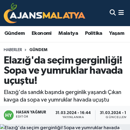
Asayiş
Malatya Nöbetçi Eczaneler
Gündem
Ekonomi
Malatya
Politika
Yaşam
Dünya
Malatya Hava Durumu
HABERLER
GÜNDEM
Eğitim
Malatya Namaz Vakitleri
Elazığ'da seçim gerginliği!
Ekonomi
Malatya Trafik Yoğunluk Haritası
Sopa ve yumruklar havada
uçuştu!
Gündem
TFF 3.Lig 2.Grup Puan Durumu ve Fikstür
Elazığ'da sandık başında gerginlik yaşandı Çıkan
Kadın
Tüm Manşetler
kavga da sopa ve yumruklar havada uçuştu
Kültür & Sanat
Son Dakika Haberleri
HASAN YAĞMUR
31.03.2024 - 16:44
31.03.2024 - 16
EDITÖR
YAYINLANMA
GÜNCELLEME
Magazin
Haber Arşivi