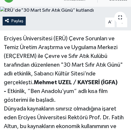
Politika
Paylaş
-
+
A
A
Sağlık
Erciyes Üniversitesi (ERÜ) Çevre Sorunları ve
Spor
Temiz Üretim Araştırma ve Uygulama Merkezi
Teknoloji
(ERÇEVREM) ile Çevre ve Sıfır Atık Kulübü
tarafından düzenlenen "30 Mart Sıfır Atık Günü"
Yaşam
adlı etkinlik, Sabancı Kültür Sitesi’nde
gerçekleşti.
Mehmet UZEL / KAYSERİ (İGFA)
-
Etkinlik, “Ben Anadolu’yum” adlı kısa film
gösterimi ile başladı.
Dünyada kaynakların sınırsız olmadığına işaret
eden Erciyes Üniversitesi Rektörü Prof. Dr. Fatih
Altun, bu kaynakların ekonomik kullanımının ve