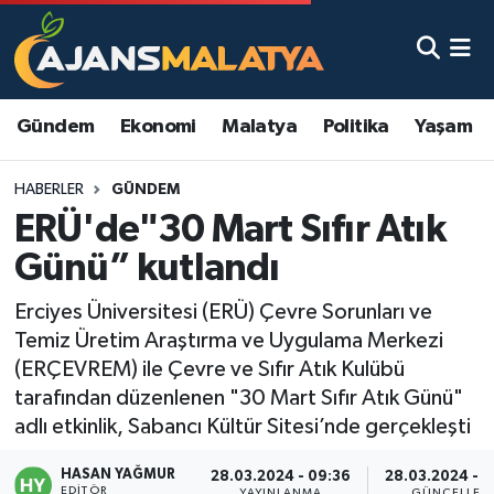
Asayiş
Malatya Nöbetçi Eczaneler
Gündem
Ekonomi
Malatya
Politika
Yaşam
Dünya
Malatya Hava Durumu
HABERLER
GÜNDEM
Eğitim
Malatya Namaz Vakitleri
ERÜ'de"30 Mart Sıfır Atık
Ekonomi
Malatya Trafik Yoğunluk Haritası
Günü” kutlandı
Gündem
TFF 3.Lig 2.Grup Puan Durumu ve Fikstür
Erciyes Üniversitesi (ERÜ) Çevre Sorunları ve
Temiz Üretim Araştırma ve Uygulama Merkezi
Kadın
Tüm Manşetler
(ERÇEVREM) ile Çevre ve Sıfır Atık Kulübü
tarafından düzenlenen "30 Mart Sıfır Atık Günü"
Kültür & Sanat
Son Dakika Haberleri
adlı etkinlik, Sabancı Kültür Sitesi’nde gerçekleşti
HASAN YAĞMUR
Magazin
Haber Arşivi
28.03.2024 - 09:36
28.03.2024 - 
EDITÖR
YAYINLANMA
GÜNCELLEM