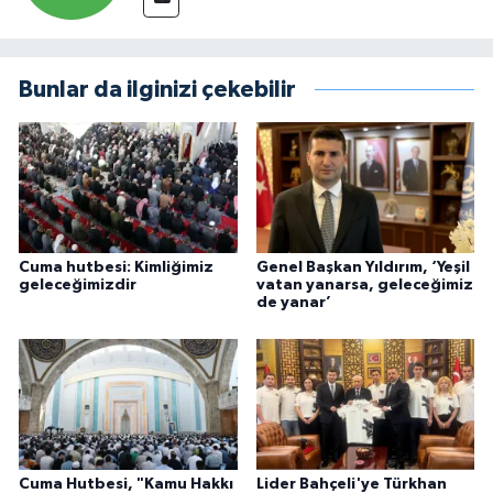
Bunlar da ilginizi çekebilir
Cuma hutbesi: Kimliğimiz
Genel Başkan Yıldırım, ‘Yeşil
geleceğimizdir
vatan yanarsa, geleceğimiz
de yanar’
Cuma Hutbesi, "Kamu Hakkı
Lider Bahçeli'ye Türkhan