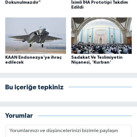
Dokunulmazdır"
İsimli İHA Prototipi Takdim
Edildi
KAAN Endonezya'ya ihraç
Sadakat Ve Teslimiyetin
edilecek
Nişanesi, 'Kurban'
Bu içeriğe tepkiniz
Yorumlar