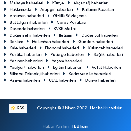
Malatya haberleri
Künye
Akçadağ haberleri
Hakkımızda
Arapgir haberleri
Kullanım Koşulları
Arguvan haberleri
Gizlilik Sözleşmesi
Battalgazi haberleri
Çerez Politikası
Darende haberleri
KVKK Metni
Doğanşehir haberleri
İletişim
Doğanyol haberleri
Reklam
Hekimhan haberleri
Gündem haberleri
Kale haberleri
Ekonomi haberleri
Kuluncak haberleri
Politika haberleri
Pütürge haberleri
Sağlık haberleri
Yazıhan haberleri
Yaşam haberleri
Yeşilyurt haberleri
Eğitim haberleri
Vefat Haberleri
Bilim ve Teknoloji haberleri
Kadın ve Aile haberleri
Asayiş haberleri
ÜLKE haberleri
Dünya haberleri
RSS
Copyright © 3 Nisan 2002 . Her hakkı saklıdır.
Haber Yazılımı:
TE Bilişim