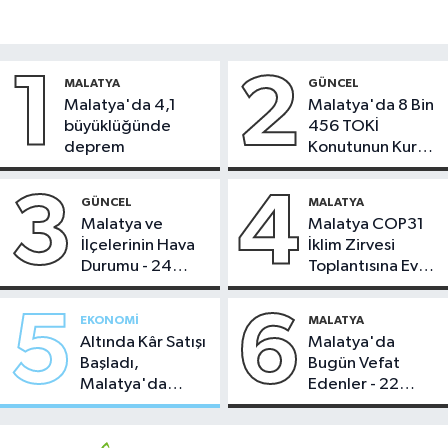
1
2
MALATYA
GÜNCEL
Malatya'da 4,1
Malatya'da 8 Bin
büyüklüğünde
456 TOKİ
deprem
Konutunun Kurası
Bugün Çekiliyor
3
4
GÜNCEL
MALATYA
Malatya ve
Malatya COP31
İlçelerinin Hava
İklim Zirvesi
Durumu - 24
Toplantısına Ev
Temmuz 2026
Sahipliği Yaptı
5
6
EKONOMI
MALATYA
Altında Kâr Satışı
Malatya'da
Başladı,
Bugün Vefat
Malatya'da
Edenler - 22
Makas Ne
Temmuz 2026
Durumda?