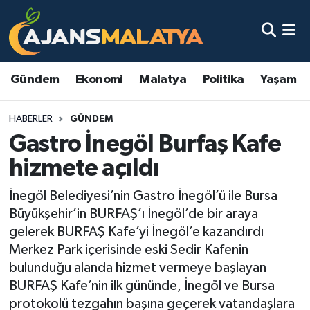
Asayiş
Malatya Nöbetçi Eczaneler
Gündem
Ekonomi
Malatya
Politika
Yaşam
Dünya
Malatya Hava Durumu
HABERLER
GÜNDEM
Eğitim
Malatya Namaz Vakitleri
Gastro İnegöl Burfaş Kafe
Ekonomi
Malatya Trafik Yoğunluk Haritası
hizmete açıldı
Gündem
TFF 3.Lig 2.Grup Puan Durumu ve Fikstür
İnegöl Belediyesi’nin Gastro İnegöl’ü ile Bursa
Büyükşehir’in BURFAŞ’ı İnegöl’de bir araya
Kadın
Tüm Manşetler
gelerek BURFAŞ Kafe’yi İnegöl’e kazandırdı
Merkez Park içerisinde eski Sedir Kafenin
Kültür & Sanat
Son Dakika Haberleri
bulunduğu alanda hizmet vermeye başlayan
BURFAŞ Kafe’nin ilk gününde, İnegöl ve Bursa
Magazin
Haber Arşivi
protokolü tezgahın başına geçerek vatandaşlara