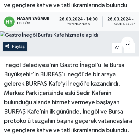
ve gençlere kahve ve tatlı ikramlarında bulundu
Politika
HASAN YAĞMUR
26.03.2024 - 14:30
26.03.2024 - 1
EDITÖR
YAYINLANMA
GÜNCELLEM
Sağlık
Spor
Paylaş
-
+
A
A
Teknoloji
İnegöl Belediyesi’nin Gastro İnegöl’ü ile Bursa
Büyükşehir’in BURFAŞ’ı İnegöl’de bir araya
Yaşam
gelerek BURFAŞ Kafe’yi İnegöl’e kazandırdı.
Merkez Park içerisinde eski Sedir Kafenin
bulunduğu alanda hizmet vermeye başlayan
BURFAŞ Kafe’nin ilk gününde, İnegöl ve Bursa
protokolü tezgahın başına geçerek vatandaşlara
ve gençlere kahve ve tatlı ikramlarında bulundu.