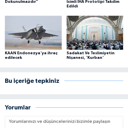
Dokunulmazdır"
İsimli İHA Prototipi Takdim
Edildi
KAAN Endonezya'ya ihraç
Sadakat Ve Teslimiyetin
edilecek
Nişanesi, 'Kurban'
Bu içeriğe tepkiniz
Yorumlar