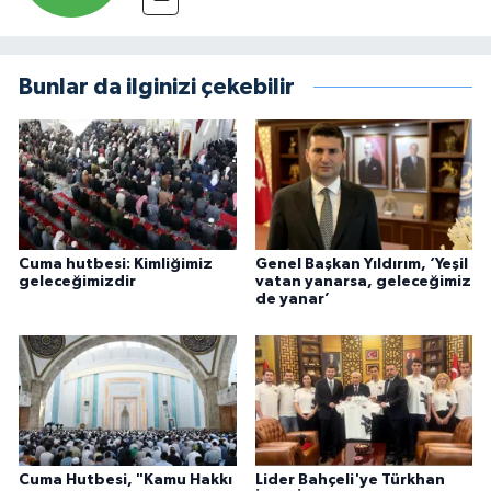
Bunlar da ilginizi çekebilir
Cuma hutbesi: Kimliğimiz
Genel Başkan Yıldırım, ‘Yeşil
geleceğimizdir
vatan yanarsa, geleceğimiz
de yanar’
Cuma Hutbesi, "Kamu Hakkı
Lider Bahçeli'ye Türkhan