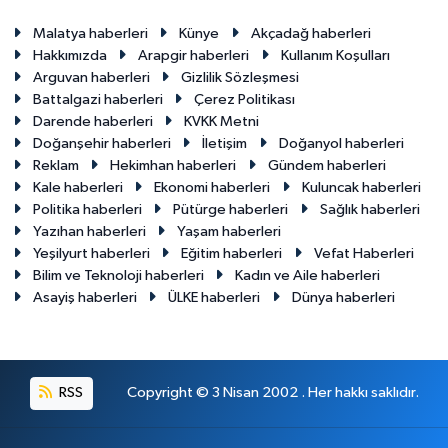
Malatya haberleri
Künye
Akçadağ haberleri
Hakkımızda
Arapgir haberleri
Kullanım Koşulları
Arguvan haberleri
Gizlilik Sözleşmesi
Battalgazi haberleri
Çerez Politikası
Darende haberleri
KVKK Metni
Doğanşehir haberleri
İletişim
Doğanyol haberleri
Reklam
Hekimhan haberleri
Gündem haberleri
Kale haberleri
Ekonomi haberleri
Kuluncak haberleri
Politika haberleri
Pütürge haberleri
Sağlık haberleri
Yazıhan haberleri
Yaşam haberleri
Yeşilyurt haberleri
Eğitim haberleri
Vefat Haberleri
Bilim ve Teknoloji haberleri
Kadın ve Aile haberleri
Asayiş haberleri
ÜLKE haberleri
Dünya haberleri
RSS
Copyright © 3 Nisan 2002 . Her hakkı saklıdır.