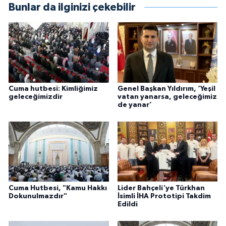
Bunlar da ilginizi çekebilir
Cuma hutbesi: Kimliğimiz
Genel Başkan Yıldırım, ‘Yeşil
geleceğimizdir
vatan yanarsa, geleceğimiz
de yanar’
Cuma Hutbesi, "Kamu Hakkı
Lider Bahçeli'ye Türkhan
Dokunulmazdır"
İsimli İHA Prototipi Takdim
Edildi