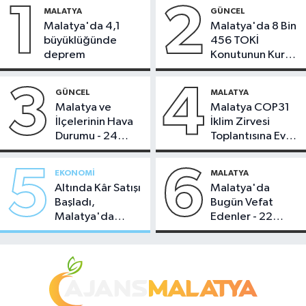
1
2
MALATYA
GÜNCEL
Malatya'da 4,1
Malatya'da 8 Bin
büyüklüğünde
456 TOKİ
deprem
Konutunun Kurası
Bugün Çekiliyor
3
4
GÜNCEL
MALATYA
Malatya ve
Malatya COP31
İlçelerinin Hava
İklim Zirvesi
Durumu - 24
Toplantısına Ev
Temmuz 2026
Sahipliği Yaptı
5
6
EKONOMI
MALATYA
Altında Kâr Satışı
Malatya'da
Başladı,
Bugün Vefat
Malatya'da
Edenler - 22
Makas Ne
Temmuz 2026
Durumda?