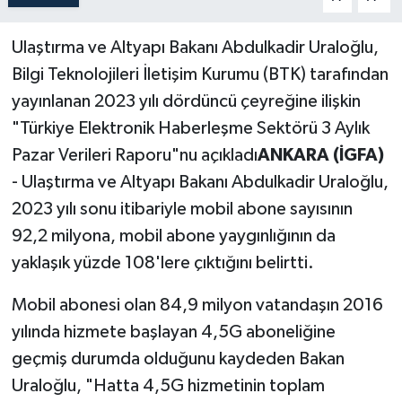
Politika
Ulaştırma ve Altyapı Bakanı Abdulkadir Uraloğlu,
Bilgi Teknolojileri İletişim Kurumu (BTK) tarafından
Sağlık
yayınlanan 2023 yılı dördüncü çeyreğine ilişkin
Spor
"Türkiye Elektronik Haberleşme Sektörü 3 Aylık
Pazar Verileri Raporu"nu açıkladı
ANKARA (İGFA)
Teknoloji
- Ulaştırma ve Altyapı Bakanı Abdulkadir Uraloğlu,
2023 yılı sonu itibariyle mobil abone sayısının
Yaşam
92,2 milyona, mobil abone yaygınlığının da
yaklaşık yüzde 108'lere çıktığını belirtti.
Mobil abonesi olan 84,9 milyon vatandaşın 2016
yılında hizmete başlayan 4,5G aboneliğine
geçmiş durumda olduğunu kaydeden Bakan
Uraloğlu, "Hatta 4,5G hizmetinin toplam