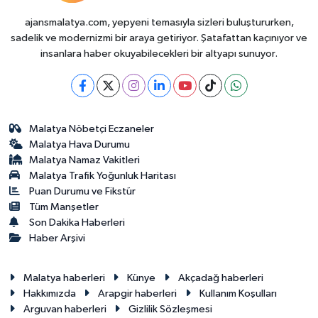
ajansmalatya.com, yepyeni temasıyla sizleri buluştururken,
sadelik ve modernizmi bir araya getiriyor. Şatafattan kaçınıyor ve
insanlara haber okuyabilecekleri bir altyapı sunuyor.
Malatya Nöbetçi Eczaneler
Malatya Hava Durumu
Malatya Namaz Vakitleri
Malatya Trafik Yoğunluk Haritası
Puan Durumu ve Fikstür
Tüm Manşetler
Son Dakika Haberleri
Haber Arşivi
Malatya haberleri
Künye
Akçadağ haberleri
Hakkımızda
Arapgir haberleri
Kullanım Koşulları
Arguvan haberleri
Gizlilik Sözleşmesi