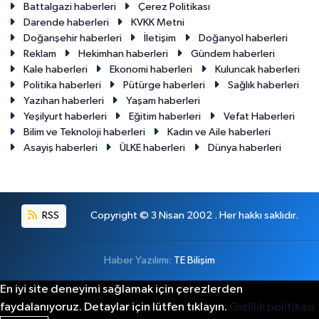
Battalgazi haberleri
Çerez Politikası
Darende haberleri
KVKK Metni
Doğanşehir haberleri
İletişim
Doğanyol haberleri
Reklam
Hekimhan haberleri
Gündem haberleri
Kale haberleri
Ekonomi haberleri
Kuluncak haberleri
Politika haberleri
Pütürge haberleri
Sağlık haberleri
Yazıhan haberleri
Yaşam haberleri
Yeşilyurt haberleri
Eğitim haberleri
Vefat Haberleri
Bilim ve Teknoloji haberleri
Kadın ve Aile haberleri
Asayiş haberleri
ÜLKE haberleri
Dünya haberleri
RSS
Copyright © 3 Nisan 2002 . Her hakkı saklıdır.
Haber Yazılımı:
TE Bilişim
En iyi site deneyimi sağlamak için çerezlerden
faydalanıyoruz. Detaylar için lütfen tıklayın.
Gizlilik politikası