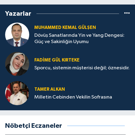
Yazarlar
MUHAMMED KEMAL GÜLŞEN
Dövüş Sanatlarında Yin ve Yang Dengesi:
Güç ve Sakinliğin Uyumu
FADIME GÜL KIRTEKE
Sporcu, sistemin müşterisi değil; öznesidir.
TAMER ALKAN
Milletin Cebinden Vekilin Sofrasına
Nöbetçi Eczaneler