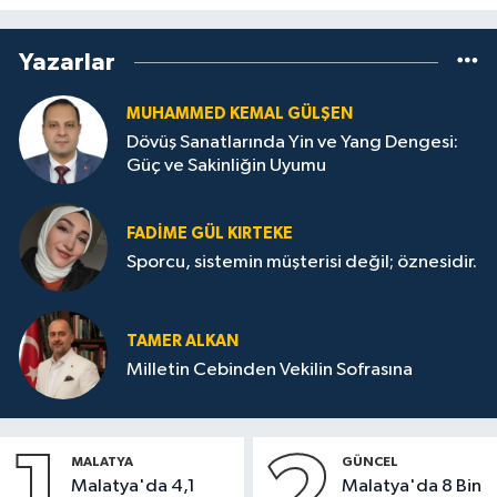
Yazarlar
MUHAMMED KEMAL GÜLŞEN
Dövüş Sanatlarında Yin ve Yang Dengesi:
Güç ve Sakinliğin Uyumu
FADIME GÜL KIRTEKE
Sporcu, sistemin müşterisi değil; öznesidir.
TAMER ALKAN
Milletin Cebinden Vekilin Sofrasına
MALATYA
GÜNCEL
Malatya'da 4,1
Malatya'da 8 Bin