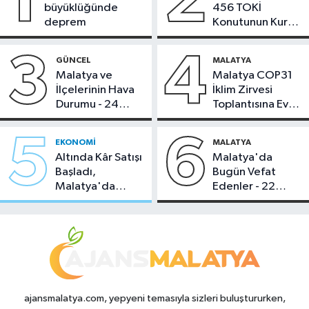
1
2
büyüklüğünde
456 TOKİ
deprem
Konutunun Kurası
Bugün Çekiliyor
3
4
GÜNCEL
MALATYA
Malatya ve
Malatya COP31
İlçelerinin Hava
İklim Zirvesi
Durumu - 24
Toplantısına Ev
Temmuz 2026
Sahipliği Yaptı
5
6
EKONOMI
MALATYA
Altında Kâr Satışı
Malatya'da
Başladı,
Bugün Vefat
Malatya'da
Edenler - 22
Makas Ne
Temmuz 2026
Durumda?
ajansmalatya.com, yepyeni temasıyla sizleri buluştururken,