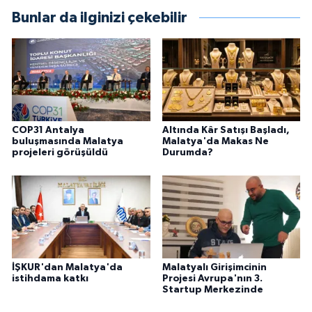
Bunlar da ilginizi çekebilir
COP31 Antalya
Altında Kâr Satışı Başladı,
buluşmasında Malatya
Malatya'da Makas Ne
projeleri görüşüldü
Durumda?
İŞKUR'dan Malatya'da
Malatyalı Girişimcinin
istihdama katkı
Projesi Avrupa'nın 3.
Startup Merkezinde