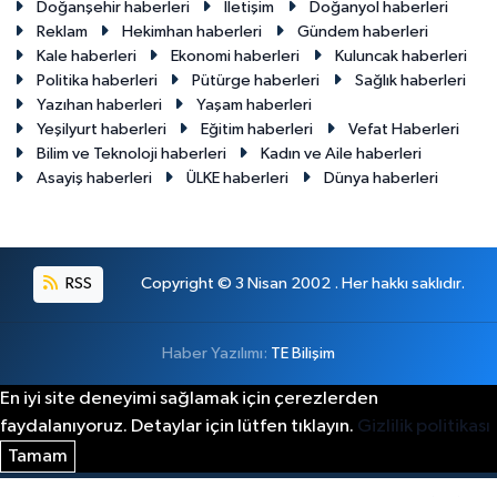
Doğanşehir haberleri
İletişim
Doğanyol haberleri
Reklam
Hekimhan haberleri
Gündem haberleri
Kale haberleri
Ekonomi haberleri
Kuluncak haberleri
Politika haberleri
Pütürge haberleri
Sağlık haberleri
Yazıhan haberleri
Yaşam haberleri
Yeşilyurt haberleri
Eğitim haberleri
Vefat Haberleri
Bilim ve Teknoloji haberleri
Kadın ve Aile haberleri
Asayiş haberleri
ÜLKE haberleri
Dünya haberleri
RSS
Copyright © 3 Nisan 2002 . Her hakkı saklıdır.
Haber Yazılımı:
TE Bilişim
En iyi site deneyimi sağlamak için çerezlerden
faydalanıyoruz. Detaylar için lütfen tıklayın.
Gizlilik politikası
Tamam