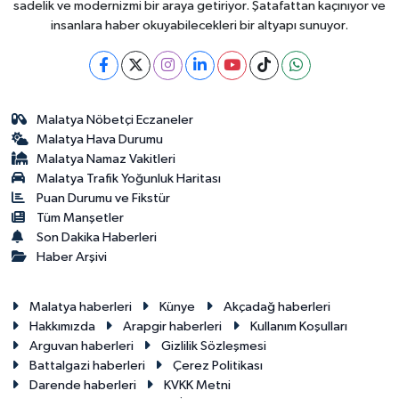
sadelik ve modernizmi bir araya getiriyor. Şatafattan kaçınıyor ve
insanlara haber okuyabilecekleri bir altyapı sunuyor.
Malatya Nöbetçi Eczaneler
Malatya Hava Durumu
Malatya Namaz Vakitleri
Malatya Trafik Yoğunluk Haritası
Puan Durumu ve Fikstür
Tüm Manşetler
Son Dakika Haberleri
Haber Arşivi
Malatya haberleri
Künye
Akçadağ haberleri
Hakkımızda
Arapgir haberleri
Kullanım Koşulları
Arguvan haberleri
Gizlilik Sözleşmesi
Battalgazi haberleri
Çerez Politikası
Darende haberleri
KVKK Metni