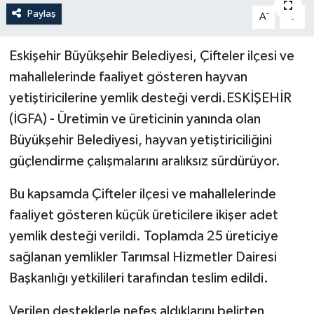
Paylaş
-
+
A
A
Politika
Eskişehir Büyükşehir Belediyesi, Çifteler ilçesi ve
Sağlık
mahallelerinde faaliyet gösteren hayvan
Spor
yetiştiricilerine yemlik desteği verdi.ESKİŞEHİR
(İGFA) - Üretimin ve üreticinin yanında olan
Teknoloji
Büyükşehir Belediyesi, hayvan yetiştiriciliğini
güçlendirme çalışmalarını aralıksız sürdürüyor.
Yaşam
Bu kapsamda Çifteler ilçesi ve mahallelerinde
faaliyet gösteren küçük üreticilere ikişer adet
yemlik desteği verildi. Toplamda 25 üreticiye
sağlanan yemlikler Tarımsal Hizmetler Dairesi
Başkanlığı yetkilileri tarafından teslim edildi.
Verilen desteklerle nefes aldıklarını belirten