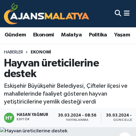
Asayiş
Malatya Nöbetçi Eczaneler
Gündem
Ekonomi
Malatya
Politika
Yaşam
Dünya
Malatya Hava Durumu
HABERLER
EKONOMI
Eğitim
Malatya Namaz Vakitleri
Hayvan üreticilerine
Ekonomi
Malatya Trafik Yoğunluk Haritası
destek
Gündem
TFF 3.Lig 2.Grup Puan Durumu ve Fikstür
Eskişehir Büyükşehir Belediyesi, Çifteler ilçesi ve
mahallelerinde faaliyet gösteren hayvan
Kadın
Tüm Manşetler
yetiştiricilerine yemlik desteği verdi
HASAN YAĞMUR
Kültür & Sanat
Son Dakika Haberleri
30.03.2024 - 08:56
30.03.2024 - 
EDITÖR
YAYINLANMA
GÜNCELLEM
Magazin
Haber Arşivi