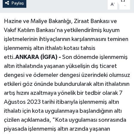
Paylaş
-
+
A
A
Politika
Hazine ve Maliye Bakanlığı, Ziraat Bankası ve
Sağlık
Vakıf Katılım Bankası'na yetkilendirilmiş kuyum
işletmelerinin ihtiyaçlarının karşılanmasını teminen
Spor
işlenmemiş altın ithalatı kotası tahsis
Teknoloji
etti.
ANKARA (İGFA) -
Son dönemde işlenmemiş
altın ithalatında yaşanan yükselişin dış ticaret
Yaşam
dengesi ve ödemeler dengesi üzerindeki olumsuz
etkileri göz önünde bulundurularak altın ithalatının
artış hızını azaltmaya yönelik bir tedbir olarak 7
Ağustos 2023 tarihi itibarıyla işlenmemiş altın
ithalatı için kota uygulanmaya başlandığının altı
çizilen açıklamada, "Kota uygulaması sonrasında
piyasada işlenmemiş altın arzında yaşanan