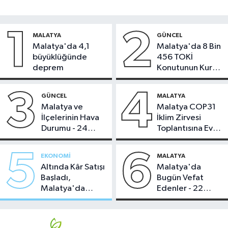
1
2
MALATYA
GÜNCEL
Malatya'da 4,1
Malatya'da 8 Bin
büyüklüğünde
456 TOKİ
deprem
Konutunun Kurası
Bugün Çekiliyor
3
4
GÜNCEL
MALATYA
Malatya ve
Malatya COP31
İlçelerinin Hava
İklim Zirvesi
Durumu - 24
Toplantısına Ev
Temmuz 2026
Sahipliği Yaptı
5
6
EKONOMI
MALATYA
Altında Kâr Satışı
Malatya'da
Başladı,
Bugün Vefat
Malatya'da
Edenler - 22
Makas Ne
Temmuz 2026
Durumda?