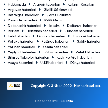
Hakkımızda
Arapgir haberleri
Kullanım Koşulları
Arguvan haberleri
Gizlilik Sözleşmesi
Battalgazi haberleri
Çerez Politikası
Darende haberleri
KVKK Metni
Doğanşehir haberleri
İletişim
Doğanyol haberleri
Reklam
Hekimhan haberleri
Gündem haberleri
Kale haberleri
Ekonomi haberleri
Kuluncak haberleri
Politika haberleri
Pütürge haberleri
Sağlık haberleri
Yazıhan haberleri
Yaşam haberleri
Yeşilyurt haberleri
Eğitim haberleri
Vefat Haberleri
Bilim ve Teknoloji haberleri
Kadın ve Aile haberleri
Asayiş haberleri
ÜLKE haberleri
Dünya haberleri
RSS
Copyright © 3 Nisan 2002 . Her hakkı saklıdır.
Haber Yazılımı:
TE Bilişim