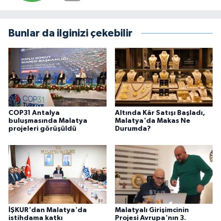
Bunlar da ilginizi çekebilir
COP31 Antalya
Altında Kâr Satışı Başladı,
buluşmasında Malatya
Malatya'da Makas Ne
projeleri görüşüldü
Durumda?
İŞKUR'dan Malatya'da
Malatyalı Girişimcinin
istihdama katkı
Projesi Avrupa'nın 3.