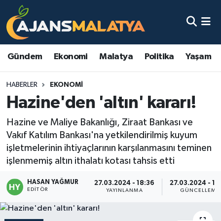
Asayiş
Malatya Nöbetçi Eczaneler
Gündem
Ekonomi
Malatya
Politika
Yaşam
Dünya
Malatya Hava Durumu
HABERLER
EKONOMI
Eğitim
Malatya Namaz Vakitleri
Hazine'den 'altın' kararı!
Ekonomi
Malatya Trafik Yoğunluk Haritası
Hazine ve Maliye Bakanlığı, Ziraat Bankası ve
Vakıf Katılım Bankası'na yetkilendirilmiş kuyum
Gündem
TFF 3.Lig 2.Grup Puan Durumu ve Fikstür
işletmelerinin ihtiyaçlarının karşılanmasını teminen
işlenmemiş altın ithalatı kotası tahsis etti
Kadın
Tüm Manşetler
HASAN YAĞMUR
27.03.2024 - 18:36
27.03.2024 - 18
Kültür & Sanat
Son Dakika Haberleri
EDITÖR
YAYINLANMA
GÜNCELLEME
Magazin
Haber Arşivi