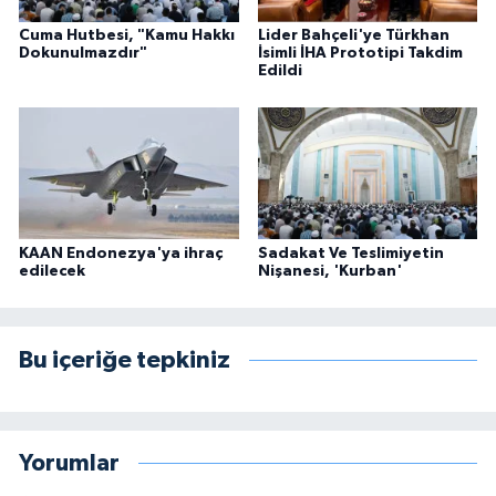
Cuma Hutbesi, "Kamu Hakkı
Lider Bahçeli'ye Türkhan
Dokunulmazdır"
İsimli İHA Prototipi Takdim
Edildi
KAAN Endonezya'ya ihraç
Sadakat Ve Teslimiyetin
edilecek
Nişanesi, 'Kurban'
Bu içeriğe tepkiniz
Yorumlar