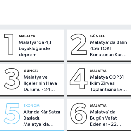
1
2
MALATYA
GÜNCEL
Malatya'da 4,1
Malatya'da 8 Bin
büyüklüğünde
456 TOKİ
deprem
Konutunun Kurası
Bugün Çekiliyor
3
4
GÜNCEL
MALATYA
Malatya ve
Malatya COP31
İlçelerinin Hava
İklim Zirvesi
Durumu - 24
Toplantısına Ev
Temmuz 2026
Sahipliği Yaptı
5
6
EKONOMI
MALATYA
Altında Kâr Satışı
Malatya'da
Başladı,
Bugün Vefat
Malatya'da
Edenler - 22
Makas Ne
Temmuz 2026