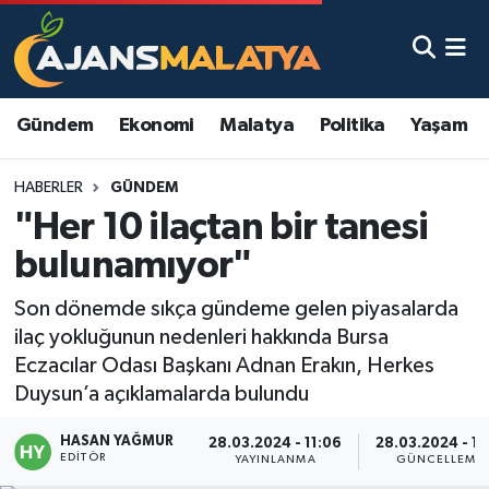
Asayiş
Malatya Nöbetçi Eczaneler
Gündem
Ekonomi
Malatya
Politika
Yaşam
Dünya
Malatya Hava Durumu
HABERLER
GÜNDEM
Eğitim
Malatya Namaz Vakitleri
"Her 10 ilaçtan bir tanesi
Ekonomi
Malatya Trafik Yoğunluk Haritası
bulunamıyor"
Gündem
TFF 3.Lig 2.Grup Puan Durumu ve Fikstür
Son dönemde sıkça gündeme gelen piyasalarda
ilaç yokluğunun nedenleri hakkında Bursa
Kadın
Tüm Manşetler
Eczacılar Odası Başkanı Adnan Erakın, Herkes
Duysun’a açıklamalarda bulundu
Kültür & Sanat
Son Dakika Haberleri
HASAN YAĞMUR
28.03.2024 - 11:06
28.03.2024 - 11
EDITÖR
YAYINLANMA
GÜNCELLEME
Magazin
Haber Arşivi