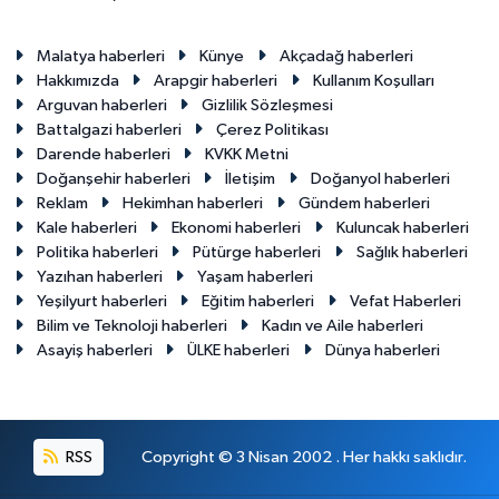
Malatya haberleri
Künye
Akçadağ haberleri
Hakkımızda
Arapgir haberleri
Kullanım Koşulları
Arguvan haberleri
Gizlilik Sözleşmesi
Battalgazi haberleri
Çerez Politikası
Darende haberleri
KVKK Metni
Doğanşehir haberleri
İletişim
Doğanyol haberleri
Reklam
Hekimhan haberleri
Gündem haberleri
Kale haberleri
Ekonomi haberleri
Kuluncak haberleri
Politika haberleri
Pütürge haberleri
Sağlık haberleri
Yazıhan haberleri
Yaşam haberleri
Yeşilyurt haberleri
Eğitim haberleri
Vefat Haberleri
Bilim ve Teknoloji haberleri
Kadın ve Aile haberleri
Asayiş haberleri
ÜLKE haberleri
Dünya haberleri
RSS
Copyright © 3 Nisan 2002 . Her hakkı saklıdır.