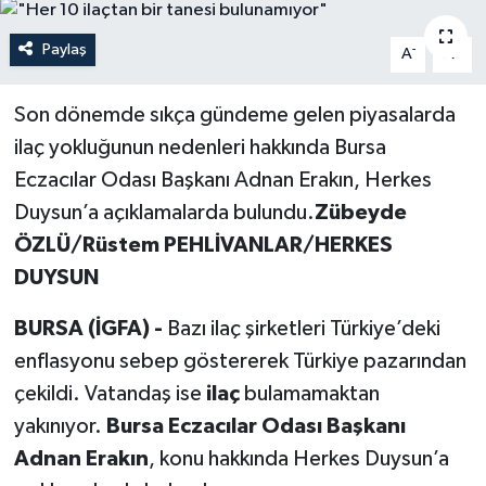
Politika
Paylaş
-
+
A
A
Sağlık
Son dönemde sıkça gündeme gelen piyasalarda
ilaç yokluğunun nedenleri hakkında Bursa
Spor
Eczacılar Odası Başkanı Adnan Erakın, Herkes
Teknoloji
Duysun’a açıklamalarda bulundu.
Zübeyde
ÖZLÜ/Rüstem PEHLİVANLAR/HERKES
Yaşam
DUYSUN
BURSA (İGFA) -
Bazı ilaç şirketleri Türkiye’deki
enflasyonu sebep göstererek Türkiye pazarından
çekildi. Vatandaş ise
ilaç
bulamamaktan
yakınıyor.
Bursa Eczacılar Odası Başkanı
Adnan Erakın
, konu hakkında Herkes Duysun’a