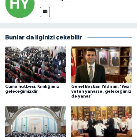
Bunlar da ilginizi çekebilir
Cuma hutbesi: Kimliğimiz
Genel Başkan Yıldırım, ‘Yeşil
geleceğimizdir
vatan yanarsa, geleceğimiz
de yanar’