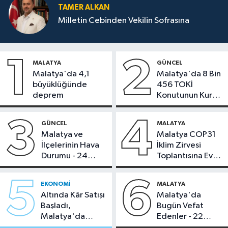
TAMER ALKAN
Milletin Cebinden Vekilin Sofrasına
1
2
MALATYA
GÜNCEL
Malatya'da 4,1
Malatya'da 8 Bin
büyüklüğünde
456 TOKİ
deprem
Konutunun Kurası
Bugün Çekiliyor
3
4
GÜNCEL
MALATYA
Malatya ve
Malatya COP31
İlçelerinin Hava
İklim Zirvesi
Durumu - 24
Toplantısına Ev
Temmuz 2026
Sahipliği Yaptı
5
6
EKONOMI
MALATYA
Altında Kâr Satışı
Malatya'da
Başladı,
Bugün Vefat
Malatya'da
Edenler - 22
Makas Ne
Temmuz 2026