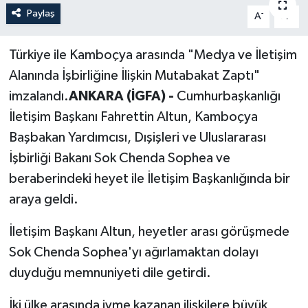
Paylaş
-
+
A
A
Politika
Türkiye ile Kamboçya arasında "Medya ve İletişim
Sağlık
Alanında İşbirliğine İlişkin Mutabakat Zaptı"
Spor
imzalandı.
ANKARA (İGFA) -
Cumhurbaşkanlığı
İletişim Başkanı Fahrettin Altun, Kamboçya
Teknoloji
Başbakan Yardımcısı, Dışişleri ve Uluslararası
İşbirliği Bakanı Sok Chenda Sophea ve
Yaşam
beraberindeki heyet ile İletişim Başkanlığında bir
araya geldi.
İletişim Başkanı Altun, heyetler arası görüşmede
Sok Chenda Sophea'yı ağırlamaktan dolayı
duyduğu memnuniyeti dile getirdi.
İki ülke arasında ivme kazanan ilişkilere büyük