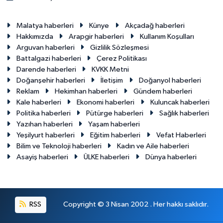
Malatya haberleri
Künye
Akçadağ haberleri
Hakkımızda
Arapgir haberleri
Kullanım Koşulları
Arguvan haberleri
Gizlilik Sözleşmesi
Battalgazi haberleri
Çerez Politikası
Darende haberleri
KVKK Metni
Doğanşehir haberleri
İletişim
Doğanyol haberleri
Reklam
Hekimhan haberleri
Gündem haberleri
Kale haberleri
Ekonomi haberleri
Kuluncak haberleri
Politika haberleri
Pütürge haberleri
Sağlık haberleri
Yazıhan haberleri
Yaşam haberleri
Yeşilyurt haberleri
Eğitim haberleri
Vefat Haberleri
Bilim ve Teknoloji haberleri
Kadın ve Aile haberleri
Asayiş haberleri
ÜLKE haberleri
Dünya haberleri
RSS
Copyright © 3 Nisan 2002 . Her hakkı saklıdır.