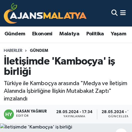
Asayiş
Malatya Nöbetçi Eczaneler
Gündem
Ekonomi
Malatya
Politika
Yaşam
Dünya
Malatya Hava Durumu
HABERLER
GÜNDEM
Eğitim
Malatya Namaz Vakitleri
İletişimde 'Kamboçya' iş
Ekonomi
Malatya Trafik Yoğunluk Haritası
birliği
Gündem
TFF 3.Lig 2.Grup Puan Durumu ve Fikstür
Türkiye ile Kamboçya arasında "Medya ve İletişim
Alanında İşbirliğine İlişkin Mutabakat Zaptı"
Kadın
Tüm Manşetler
imzalandı
HASAN YAĞMUR
Kültür & Sanat
Son Dakika Haberleri
28.05.2024 - 17:34
28.05.2024 - 1
EDITÖR
YAYINLANMA
GÜNCELLEME
Magazin
Haber Arşivi