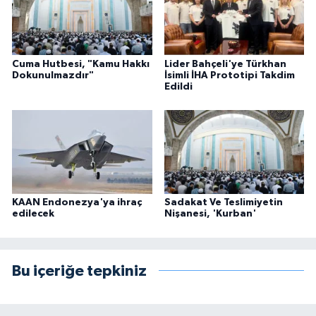
Cuma Hutbesi, "Kamu Hakkı
Lider Bahçeli'ye Türkhan
Dokunulmazdır"
İsimli İHA Prototipi Takdim
Edildi
KAAN Endonezya'ya ihraç
Sadakat Ve Teslimiyetin
edilecek
Nişanesi, 'Kurban'
Bu içeriğe tepkiniz