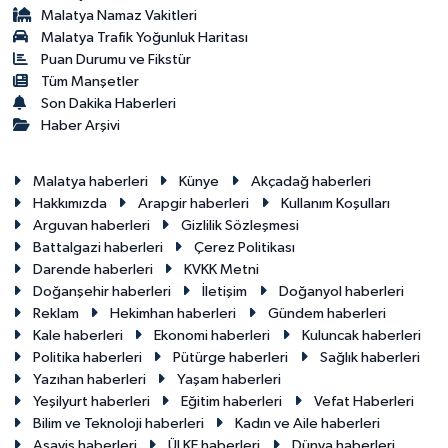
Malatya Namaz Vakitleri
Malatya Trafik Yoğunluk Haritası
Puan Durumu ve Fikstür
Tüm Manşetler
Son Dakika Haberleri
Haber Arşivi
Malatya haberleri
Künye
Akçadağ haberleri
Hakkımızda
Arapgir haberleri
Kullanım Koşulları
Arguvan haberleri
Gizlilik Sözleşmesi
Battalgazi haberleri
Çerez Politikası
Darende haberleri
KVKK Metni
Doğanşehir haberleri
İletişim
Doğanyol haberleri
Reklam
Hekimhan haberleri
Gündem haberleri
Kale haberleri
Ekonomi haberleri
Kuluncak haberleri
Politika haberleri
Pütürge haberleri
Sağlık haberleri
Yazıhan haberleri
Yaşam haberleri
Yeşilyurt haberleri
Eğitim haberleri
Vefat Haberleri
Bilim ve Teknoloji haberleri
Kadın ve Aile haberleri
Asayiş haberleri
ÜLKE haberleri
Dünya haberleri