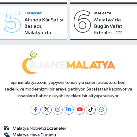
Temmuz 2026
Sahipliği Yaptı
5
6
EKONOMI
MALATYA
Altında Kâr Satışı
Malatya'da
Başladı,
Bugün Vefat
Malatya'da
Edenler - 22
Makas Ne
Temmuz 2026
Durumda?
ajansmalatya.com, yepyeni temasıyla sizleri buluştururken,
sadelik ve modernizmi bir araya getiriyor. Şatafattan kaçınıyor ve
insanlara haber okuyabilecekleri bir altyapı sunuyor.
Malatya Nöbetçi Eczaneler
Malatya Hava Durumu