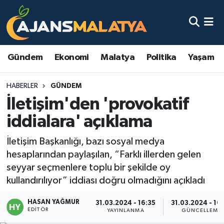
Asayiş
Malatya Nöbetçi Eczaneler
Gündem
Ekonomi
Malatya
Politika
Yaşam
Dünya
Malatya Hava Durumu
HABERLER
GÜNDEM
Eğitim
Malatya Namaz Vakitleri
İletişim'den 'provokatif
Ekonomi
Malatya Trafik Yoğunluk Haritası
iddialara' açıklama
Gündem
TFF 3.Lig 2.Grup Puan Durumu ve Fikstür
İletişim Başkanlığı, bazı sosyal medya
hesaplarından paylaşılan, “Farklı illerden gelen
Kadın
Tüm Manşetler
seyyar seçmenlere toplu bir şekilde oy
kullandırılıyor” iddiası doğru olmadığını açıkladı
Kültür & Sanat
Son Dakika Haberleri
HASAN YAĞMUR
31.03.2024 - 16:35
31.03.2024 - 16
EDITÖR
YAYINLANMA
GÜNCELLEME
Magazin
Haber Arşivi