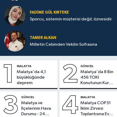
FADIME GÜL KIRTEKE
Sporcu, sistemin müşterisi değil; öznesidir.
TAMER ALKAN
Milletin Cebinden Vekilin Sofrasına
1
2
MALATYA
GÜNCEL
Malatya'da 4,1
Malatya'da 8 Bin
büyüklüğünde
456 TOKİ
deprem
Konutunun Kurası
Bugün Çekiliyor
3
4
GÜNCEL
MALATYA
Malatya ve
Malatya COP31
İlçelerinin Hava
İklim Zirvesi
Durumu - 24
Toplantısına Ev