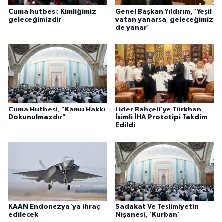
Cuma hutbesi: Kimliğimiz
Genel Başkan Yıldırım, ‘Yeşil
geleceğimizdir
vatan yanarsa, geleceğimiz
de yanar’
Cuma Hutbesi, "Kamu Hakkı
Lider Bahçeli'ye Türkhan
Dokunulmazdır"
İsimli İHA Prototipi Takdim
Edildi
KAAN Endonezya'ya ihraç
Sadakat Ve Teslimiyetin
edilecek
Nişanesi, 'Kurban'