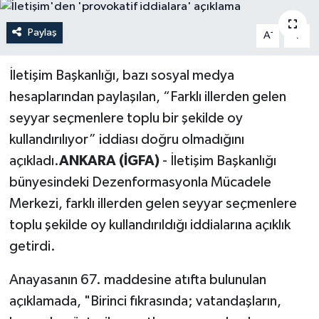
Politika
Paylaş
-
+
A
A
Sağlık
İletişim Başkanlığı, bazı sosyal medya
hesaplarından paylaşılan, “Farklı illerden gelen
Spor
seyyar seçmenlere toplu bir şekilde oy
Teknoloji
kullandırılıyor” iddiası doğru olmadığını
açıkladı.
ANKARA (İGFA)
- İletişim Başkanlığı
Yaşam
bünyesindeki Dezenformasyonla Mücadele
Merkezi, farklı illerden gelen seyyar seçmenlere
toplu şekilde oy kullandırıldığı iddialarına açıklık
getirdi.
Anayasanın 67. maddesine atıfta bulunulan
açıklamada, "Birinci fıkrasında; vatandaşların,