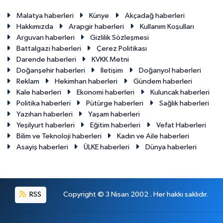
Malatya haberleri
Künye
Akçadağ haberleri
Hakkımızda
Arapgir haberleri
Kullanım Koşulları
Arguvan haberleri
Gizlilik Sözleşmesi
Battalgazi haberleri
Çerez Politikası
Darende haberleri
KVKK Metni
Doğanşehir haberleri
İletişim
Doğanyol haberleri
Reklam
Hekimhan haberleri
Gündem haberleri
Kale haberleri
Ekonomi haberleri
Kuluncak haberleri
Politika haberleri
Pütürge haberleri
Sağlık haberleri
Yazıhan haberleri
Yaşam haberleri
Yeşilyurt haberleri
Eğitim haberleri
Vefat Haberleri
Bilim ve Teknoloji haberleri
Kadın ve Aile haberleri
Asayiş haberleri
ÜLKE haberleri
Dünya haberleri
RSS
Copyright © 3 Nisan 2002 . Her hakkı saklıdır.