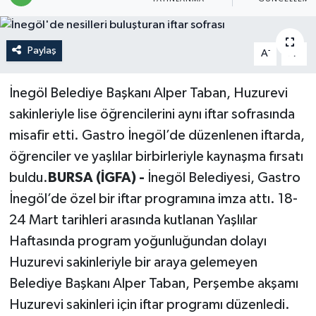
Politika
Paylaş
-
+
A
A
Sağlık
İnegöl Belediye Başkanı Alper Taban, Huzurevi
Spor
sakinleriyle lise öğrencilerini aynı iftar sofrasında
Teknoloji
misafir etti. Gastro İnegöl’de düzenlenen iftarda,
öğrenciler ve yaşlılar birbirleriyle kaynaşma fırsatı
Yaşam
buldu.
BURSA (İGFA) -
İnegöl Belediyesi, Gastro
İnegöl’de özel bir iftar programına imza attı. 18-
24 Mart tarihleri arasında kutlanan Yaşlılar
Haftasında program yoğunluğundan dolayı
Huzurevi sakinleriyle bir araya gelemeyen
Belediye Başkanı Alper Taban, Perşembe akşamı
Huzurevi sakinleri için iftar programı düzenledi.