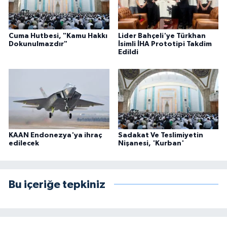
Cuma Hutbesi, "Kamu Hakkı
Lider Bahçeli'ye Türkhan
Dokunulmazdır"
İsimli İHA Prototipi Takdim
Edildi
KAAN Endonezya'ya ihraç
Sadakat Ve Teslimiyetin
edilecek
Nişanesi, 'Kurban'
Bu içeriğe tepkiniz