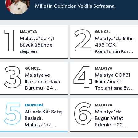
Milletin Cebinden Vekilin Sofrasına
1
2
MALATYA
GÜNCEL
Malatya'da 4,1
Malatya'da 8 Bin
büyüklüğünde
456 TOKİ
deprem
Konutunun Kurası
Bugün Çekiliyor
3
4
GÜNCEL
MALATYA
Malatya ve
Malatya COP31
İlçelerinin Hava
İklim Zirvesi
Durumu - 24
Toplantısına Ev
Temmuz 2026
Sahipliği Yaptı
5
6
EKONOMI
MALATYA
Altında Kâr Satışı
Malatya'da
Başladı,
Bugün Vefat
Malatya'da
Edenler - 22
Makas Ne
Temmuz 2026
Durumda?