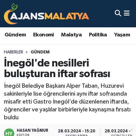
Asayiş
Malatya Nöbetçi Eczaneler
Gündem
Ekonomi
Malatya
Politika
Yaşam
Dünya
Malatya Hava Durumu
HABERLER
GÜNDEM
Eğitim
Malatya Namaz Vakitleri
İnegöl'de nesilleri
Ekonomi
Malatya Trafik Yoğunluk Haritası
buluşturan iftar sofrası
Gündem
TFF 3.Lig 2.Grup Puan Durumu ve Fikstür
İnegöl Belediye Başkanı Alper Taban, Huzurevi
sakinleriyle lise öğrencilerini aynı iftar sofrasında
Kadın
Tüm Manşetler
misafir etti Gastro İnegöl’de düzenlenen iftarda,
öğrenciler ve yaşlılar birbirleriyle kaynaşma fırsatı
Kültür & Sanat
Son Dakika Haberleri
buldu
HASAN YAĞMUR
Magazin
Haber Arşivi
28.03.2024 - 15:20
28.03.2024 - 15
EDITÖR
YAYINLANMA
GÜNCELLEME