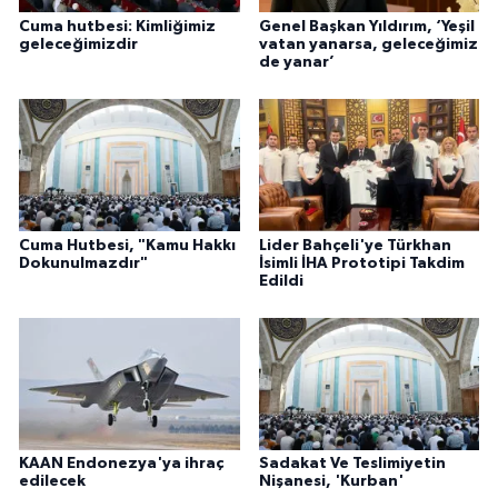
Cuma hutbesi: Kimliğimiz
Genel Başkan Yıldırım, ‘Yeşil
geleceğimizdir
vatan yanarsa, geleceğimiz
de yanar’
Cuma Hutbesi, "Kamu Hakkı
Lider Bahçeli'ye Türkhan
Dokunulmazdır"
İsimli İHA Prototipi Takdim
Edildi
KAAN Endonezya'ya ihraç
Sadakat Ve Teslimiyetin
edilecek
Nişanesi, 'Kurban'