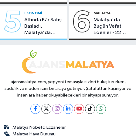
Temmuz 2026
Sahipliği Yaptı
5
6
EKONOMI
MALATYA
Altında Kâr Satışı
Malatya'da
Başladı,
Bugün Vefat
Malatya'da
Edenler - 22
Makas Ne
Temmuz 2026
Durumda?
ajansmalatya.com, yepyeni temasıyla sizleri buluştururken,
sadelik ve modernizmi bir araya getiriyor. Şatafattan kaçınıyor ve
insanlara haber okuyabilecekleri bir altyapı sunuyor.
Malatya Nöbetçi Eczaneler
Malatya Hava Durumu