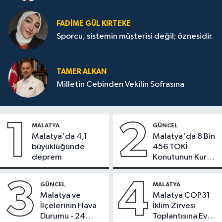
FADIME GÜL KIRTEKE
Sporcu, sistemin müşterisi değil; öznesidir.
TAMER ALKAN
Milletin Cebinden Vekilin Sofrasına
1
2
MALATYA
GÜNCEL
Malatya'da 4,1
Malatya'da 8 Bin
büyüklüğünde
456 TOKİ
deprem
Konutunun Kurası
Bugün Çekiliyor
3
4
GÜNCEL
MALATYA
Malatya ve
Malatya COP31
İlçelerinin Hava
İklim Zirvesi
Durumu - 24
Toplantısına Ev