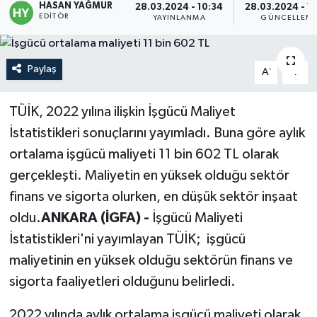
HASAN YAĞMUR
28.03.2024 - 10:34
28.03.2024 - 1
EDITÖR
YAYINLANMA
GÜNCELLEM
Politika
Sağlık
Paylaş
-
+
A
A
Spor
TÜİK, 2022 yılına ilişkin İşgücü Maliyet
İstatistikleri sonuçlarını yayımladı. Buna göre aylık
Teknoloji
ortalama işgücü maliyeti 11 bin 602 TL olarak
Yaşam
gerçekleşti. Maliyetin en yüksek olduğu sektör
finans ve sigorta olurken, en düşük sektör inşaat
oldu.
ANKARA (İGFA) -
İşgücü Maliyeti
İstatistikleri'ni yayımlayan TÜİK; işgücü
maliyetinin en yüksek olduğu sektörün finans ve
sigorta faaliyetleri olduğunu belirledi.
2022 yılında aylık ortalama işgücü maliyeti olarak