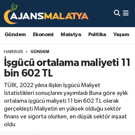
Asayiş
Malatya Nöbetçi Eczaneler
Gündem
Ekonomi
Malatya
Politika
Yaşam
Dünya
Malatya Hava Durumu
HABERLER
GÜNDEM
Eğitim
Malatya Namaz Vakitleri
İşgücü ortalama maliyeti 11
Ekonomi
Malatya Trafik Yoğunluk Haritası
bin 602 TL
Gündem
TFF 3.Lig 2.Grup Puan Durumu ve Fikstür
TÜİK, 2022 yılına ilişkin İşgücü Maliyet
İstatistikleri sonuçlarını yayımladı Buna göre aylık
Kadın
Tüm Manşetler
ortalama işgücü maliyeti 11 bin 602 TL olarak
gerçekleşti Maliyetin en yüksek olduğu sektör
Kültür & Sanat
Son Dakika Haberleri
finans ve sigorta olurken, en düşük sektör inşaat
oldu
Magazin
Haber Arşivi