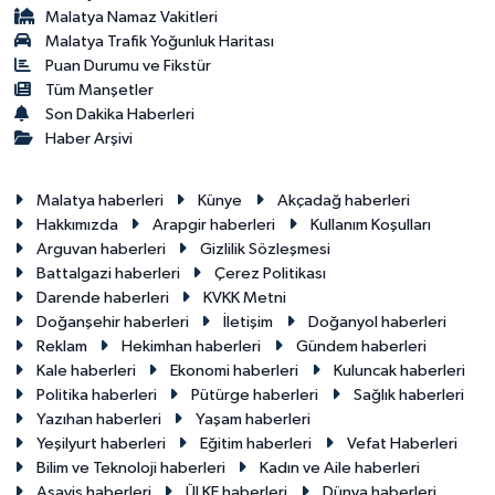
Malatya Namaz Vakitleri
Malatya Trafik Yoğunluk Haritası
Puan Durumu ve Fikstür
Tüm Manşetler
Son Dakika Haberleri
Haber Arşivi
Malatya haberleri
Künye
Akçadağ haberleri
Hakkımızda
Arapgir haberleri
Kullanım Koşulları
Arguvan haberleri
Gizlilik Sözleşmesi
Battalgazi haberleri
Çerez Politikası
Darende haberleri
KVKK Metni
Doğanşehir haberleri
İletişim
Doğanyol haberleri
Reklam
Hekimhan haberleri
Gündem haberleri
Kale haberleri
Ekonomi haberleri
Kuluncak haberleri
Politika haberleri
Pütürge haberleri
Sağlık haberleri
Yazıhan haberleri
Yaşam haberleri
Yeşilyurt haberleri
Eğitim haberleri
Vefat Haberleri
Bilim ve Teknoloji haberleri
Kadın ve Aile haberleri
Asayiş haberleri
ÜLKE haberleri
Dünya haberleri