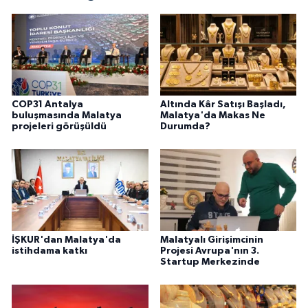
COP31 Antalya
Altında Kâr Satışı Başladı,
buluşmasında Malatya
Malatya'da Makas Ne
projeleri görüşüldü
Durumda?
İŞKUR'dan Malatya'da
Malatyalı Girişimcinin
istihdama katkı
Projesi Avrupa'nın 3.
Startup Merkezinde