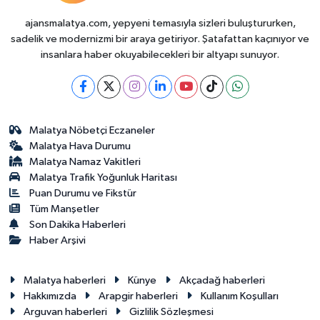
ajansmalatya.com, yepyeni temasıyla sizleri buluştururken,
sadelik ve modernizmi bir araya getiriyor. Şatafattan kaçınıyor ve
insanlara haber okuyabilecekleri bir altyapı sunuyor.
Malatya Nöbetçi Eczaneler
Malatya Hava Durumu
Malatya Namaz Vakitleri
Malatya Trafik Yoğunluk Haritası
Puan Durumu ve Fikstür
Tüm Manşetler
Son Dakika Haberleri
Haber Arşivi
Malatya haberleri
Künye
Akçadağ haberleri
Hakkımızda
Arapgir haberleri
Kullanım Koşulları
Arguvan haberleri
Gizlilik Sözleşmesi