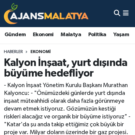
Asayiş
Malatya Nöbetçi Eczaneler
Gündem
Ekonomi
Malatya
Politika
Yaşam
Dünya
Malatya Hava Durumu
HABERLER
EKONOMI
Eğitim
Malatya Namaz Vakitleri
Kalyon İnşaat, yurt dışında
Ekonomi
Malatya Trafik Yoğunluk Haritası
büyüme hedefliyor
Gündem
TFF 3.Lig 2.Grup Puan Durumu ve Fikstür
- Kalyon İnşaat Yönetim Kurulu Başkanı Murathan
Kalyoncu: - "Önümüzdeki günlerde yurt dışında
Kadın
Tüm Manşetler
inşaat müteahhidi olarak daha fazla görünmeye
devam etmek istiyoruz. Gözümüzün kestiği
Kültür & Sanat
Son Dakika Haberleri
riskleri alacağız ve organik bir büyüme istiyoruz" -
"Katar'da şu anda takip ettiğimiz çok büyük bir
Magazin
Haber Arşivi
proje var. Milyar doların üzerinde bir gaz projesi.