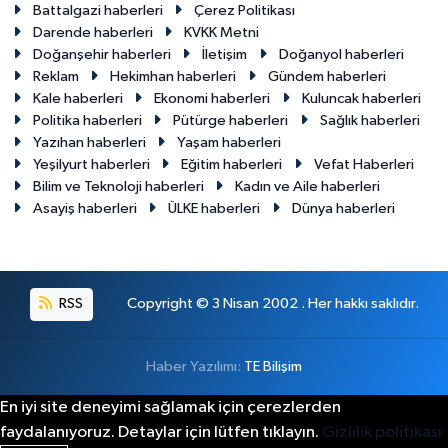
Battalgazi haberleri
Çerez Politikası
Darende haberleri
KVKK Metni
Doğanşehir haberleri
İletişim
Doğanyol haberleri
Reklam
Hekimhan haberleri
Gündem haberleri
Kale haberleri
Ekonomi haberleri
Kuluncak haberleri
Politika haberleri
Pütürge haberleri
Sağlık haberleri
Yazıhan haberleri
Yaşam haberleri
Yeşilyurt haberleri
Eğitim haberleri
Vefat Haberleri
Bilim ve Teknoloji haberleri
Kadın ve Aile haberleri
Asayiş haberleri
ÜLKE haberleri
Dünya haberleri
RSS
Copyright © 3 Nisan 2002 . Her hakkı saklıdır.
Haber Yazılımı:
TE Bilişim
En iyi site deneyimi sağlamak için çerezlerden
faydalanıyoruz. Detaylar için lütfen tıklayın.
Gizlilik politikası