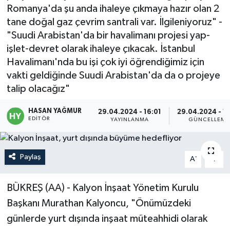
Romanya'da şu anda ihaleye çıkmaya hazır olan 2
Politika
tane doğal gaz çevrim santrali var. İlgileniyoruz" -
"Suudi Arabistan'da bir havalimanı projesi yap-
Sağlık
işlet-devret olarak ihaleye çıkacak. İstanbul
Havalimanı'nda bu işi çok iyi öğrendiğimiz için
Spor
vakti geldiğinde Suudi Arabistan'da da o projeye
talip olacağız"
Teknoloji
HASAN YAĞMUR
29.04.2024 - 16:01
29.04.2024 - 1
EDITÖR
YAYINLANMA
GÜNCELLEME
Yaşam
Paylaş
-
+
A
A
BÜKREŞ (AA) - Kalyon İnşaat Yönetim Kurulu
Başkanı Murathan Kalyoncu, "Önümüzdeki
günlerde yurt dışında inşaat müteahhidi olarak