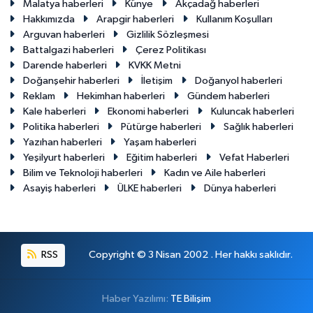
Malatya haberleri
Künye
Akçadağ haberleri
Hakkımızda
Arapgir haberleri
Kullanım Koşulları
Arguvan haberleri
Gizlilik Sözleşmesi
Battalgazi haberleri
Çerez Politikası
Darende haberleri
KVKK Metni
Doğanşehir haberleri
İletişim
Doğanyol haberleri
Reklam
Hekimhan haberleri
Gündem haberleri
Kale haberleri
Ekonomi haberleri
Kuluncak haberleri
Politika haberleri
Pütürge haberleri
Sağlık haberleri
Yazıhan haberleri
Yaşam haberleri
Yeşilyurt haberleri
Eğitim haberleri
Vefat Haberleri
Bilim ve Teknoloji haberleri
Kadın ve Aile haberleri
Asayiş haberleri
ÜLKE haberleri
Dünya haberleri
RSS
Copyright © 3 Nisan 2002 . Her hakkı saklıdır.
Haber Yazılımı:
TE Bilişim