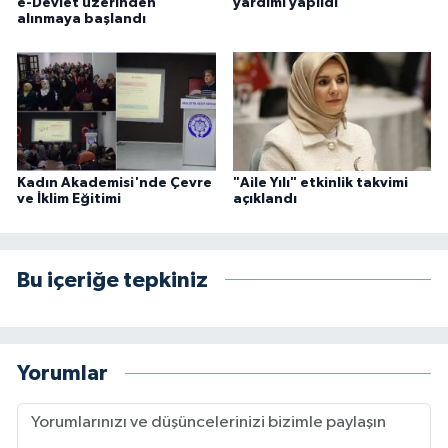
e-Devlet üzerinden
yardımı yapıldı
alınmaya başlandı
Kadın Akademisi'nde Çevre
"Aile Yılı" etkinlik takvimi
ve İklim Eğitimi
açıklandı
Bu içeriğe tepkiniz
Yorumlar