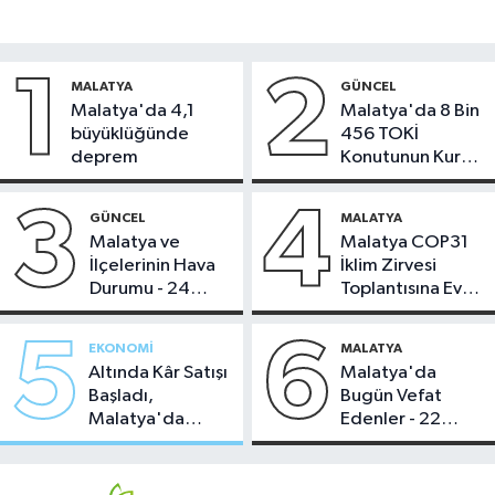
1
2
MALATYA
GÜNCEL
Malatya'da 4,1
Malatya'da 8 Bin
büyüklüğünde
456 TOKİ
deprem
Konutunun Kurası
Bugün Çekiliyor
3
4
GÜNCEL
MALATYA
Malatya ve
Malatya COP31
İlçelerinin Hava
İklim Zirvesi
Durumu - 24
Toplantısına Ev
Temmuz 2026
Sahipliği Yaptı
5
6
EKONOMI
MALATYA
Altında Kâr Satışı
Malatya'da
Başladı,
Bugün Vefat
Malatya'da
Edenler - 22
Makas Ne
Temmuz 2026
Durumda?