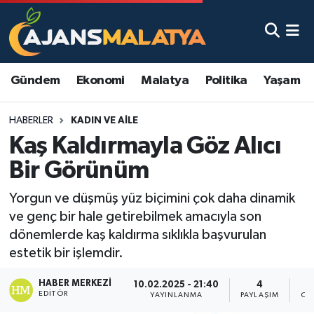
Asayiş
Malatya Nöbetçi Eczaneler
Gündem
Ekonomi
Malatya
Politika
Yaşam
Dünya
Malatya Hava Durumu
HABERLER
KADIN VE AILE
Eğitim
Malatya Namaz Vakitleri
Kaş Kaldırmayla Göz Alıcı
Ekonomi
Malatya Trafik Yoğunluk Haritası
Bir Görünüm
Gündem
TFF 3.Lig 2.Grup Puan Durumu ve Fikstür
Yorgun ve düşmüş yüz biçimini çok daha dinamik
ve genç bir hale getirebilmek amacıyla son
Kadın
Tüm Manşetler
dönemlerde kaş kaldırma sıklıkla başvurulan
estetik bir işlemdir.
Kültür & Sanat
Son Dakika Haberleri
HABER MERKEZI
10.02.2025 - 21:40
4
EDITÖR
YAYINLANMA
PAYLAŞIM
OK
Magazin
Haber Arşivi