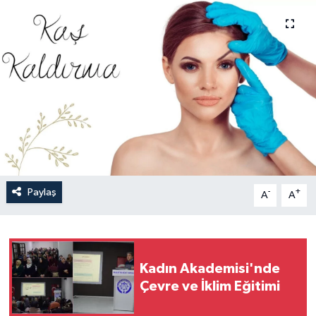
Politika
Sağlık
Spor
Teknoloji
Yaşam
Paylaş
-
+
A
A
Kadın Akademisi'nde
Çevre ve İklim Eğitimi