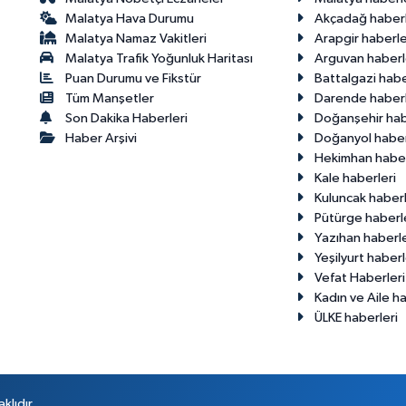
Malatya Hava Durumu
Akçadağ haberl
Malatya Namaz Vakitleri
Arapgir haberle
Malatya Trafik Yoğunluk Haritası
Arguvan haberl
Puan Durumu ve Fikstür
Battalgazi habe
Tüm Manşetler
Darende haberl
Son Dakika Haberleri
Doğanşehir hab
Haber Arşivi
Doğanyol haber
Hekimhan haber
Kale haberleri
Kuluncak haberl
Pütürge haberl
Yazıhan haberle
Yeşilyurt haberl
Vefat Haberleri
Kadın ve Aile ha
ÜLKE haberleri
klıdır.