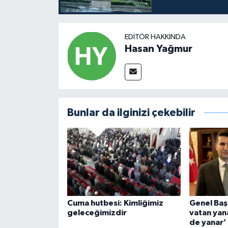
EDITÖR HAKKINDA
Hasan Yağmur
Bunlar da ilginizi çekebilir
Cuma hutbesi: Kimliğimiz
Genel Başk
geleceğimizdir
vatan yan
de yanar’