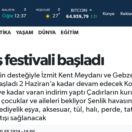
BITCOIN
Künye
Rekla
64.959,79
1.11
°
27
Öğle
12:37
DOLAR
47,7436
0.18
TIKA
YAŞAM
DÜNYA
EĞITIM
EURO
55,2510
0.32
STERLİN
64,4811
0.38
 festivali başladı
GRAM ALTIN
6660.55
0.03
BİST100
’nin desteğiyle İzmit Kent Meydanı ve Ge
13.779
-14
aşladı 2 Haziran’a kadar devam edecek Kocae
 kadar varan indirim yaptı Çadırların kur
r çocuklar ve aileleri bekliyor Şenlik havas
diyelik eşya, aksesuar, tül, halı, perde, tat
atışı sağlanacak
31.05.2024 - 14:00