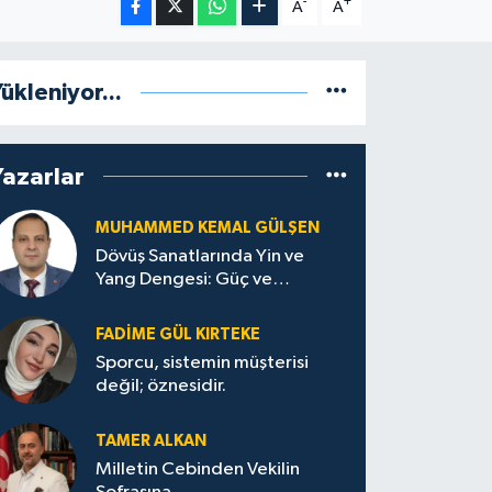
-
+
A
A
ükleniyor...
Yazarlar
MUHAMMED KEMAL GÜLŞEN
Dövüş Sanatlarında Yin ve
Yang Dengesi: Güç ve
Sakinliğin Uyumu
FADIME GÜL KIRTEKE
Sporcu, sistemin müşterisi
değil; öznesidir.
TAMER ALKAN
Milletin Cebinden Vekilin