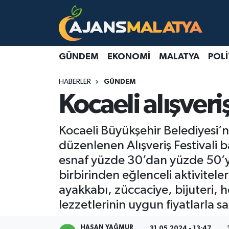
Asayiş
Malatya Nöbetçi Eczaneler
GÜNDEM
EKONOMI
MALATYA
POLI
Dünya
Malatya Hava Durumu
HABERLER
GÜNDEM
Eğitim
Malatya Namaz Vakitleri
Kocaeli alışveriş
Ekonomi
Malatya Trafik Yoğunluk Haritası
Kocaeli Büyükşehir Belediyesi
Gündem
TFF 3.Lig 2.Grup Puan Durumu ve Fikstür
düzenlenen Alışveriş Festivali b
esnaf yüzde 30’dan yüzde 50’ye
Kadın
Tüm Manşetler
birbirinden eğlenceli aktivitele
ayakkabı, züccaciye, bijuteri, he
Kültür & Sanat
Son Dakika Haberleri
lezzetlerinin uygun fiyatlarla s
Magazin
Haber Arşivi
HASAN YAĞMUR
31.05.2024 - 13:47