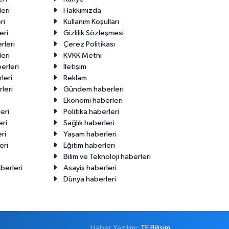
eri
Hakkımızda
ri
Kullanım Koşulları
eri
Gizlilik Sözleşmesi
rleri
Çerez Politikası
eri
KVKK Metni
erleri
İletişim
leri
Reklam
leri
Gündem haberleri
Ekonomi haberleri
eri
Politika haberleri
eri
Sağlık haberleri
ri
Yaşam haberleri
eri
Eğitim haberleri
Bilim ve Teknoloji haberleri
berleri
Asayiş haberleri
Dünya haberleri
Haber Yazılımı:
TE Bilişim