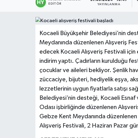
EDITÖR
YAYINLANMA
Politika
Sağlık
Kocaeli Büyükşehir Belediyesi’nin de
Meydanında düzenlenen Alışveriş Fest
Spor
edecek Kocaeli Alışveriş Festivali iç
Teknoloji
indirim yaptı. Çadırların kurulduğu fest
çocuklar ve aileleri bekliyor. Şenlik 
Yaşam
züccaciye, bijuteri, hediyelik eşya, aks
lezzetlerinin uygun fiyatlarla satışı sa
Belediyesi’nin desteği, Kocaeli Esnaf v
Odası işbirliğinde düzenlenen Alışveri
Gebze Kent Meydanında düzenlenen fes
Alışveriş Festivali, 2 Haziran Pazar g