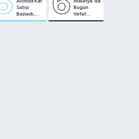
5
6
Altında Kâr
Malatya'da
Satışı
Bugün
Başladı,
Vefat
Malatya'da
Edenler -
Makas Ne
22 Temmuz
Durumda?
2026