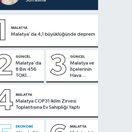
Sofrasına
1
MALATYA
Malatya'da 4,1 büyüklüğünde deprem
2
3
GÜNCEL
GÜNCEL
Malatya'da
Malatya ve
8 Bin 456
İlçelerinin
TOKİ
Hava
Konutunun
Durumu -
Kurası
24
4
Bugün
Temmuz
MALATYA
Çekiliyor
2026
Malatya COP31 İklim Zirvesi
Toplantısına Ev Sahipliği Yaptı
EKONOMI
MALATYA