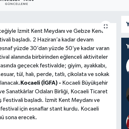
GÜNCELLEME
Y
steğiyle İzmit Kent Meydanı ve Gebze Kent
ivali başladı. 2 Haziran’a kadar devam
in esnaf yüzde 30’dan yüzde 50’ye kadar varan
ival alanında birbirinden eğlenceli aktiviteler
havasında geçecek festivalde; giyim, ayakkabı,
esuar, tül, halı, perde, tatlı, çikolata ve sokak
ğlanacak.
Kocaeli (İGFA) -
Kocaeli Büyükşehir
e Sanatkârlar Odaları Birliği, Kocaeli Ticaret
ş Festivali başladı. İzmit Kent Meydanı ve
tival için esnaflar stant kurdu. Kocaeli
ünü sona erecek.