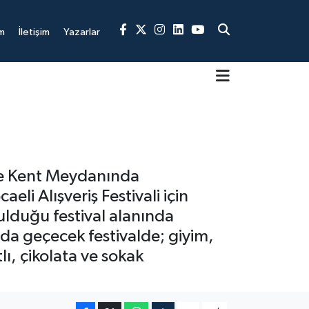
m
İletişim
Yazarlar
bze Kent Meydanında
li Alışveriş Festivali için
ulduğu festival alanında
ında geçecek festivalde; giyim,
lı, çikolata ve sokak