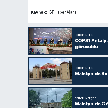
Kaynak:
İGF Haber Ajansı
EDITÖRÜN SEÇTIĞI
COP31 Antalya
görüşüldü
EDITÖRÜN SEÇTIĞI
Malatya'da Bu
EDITÖRÜN SEÇTIĞI
Malatya'da Öğ