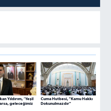
an Yıldırım, ‘Yeşil
Cuma Hutbesi, "Kamu Hakkı
arsa, geleceğimiz
Dokunulmazdır"