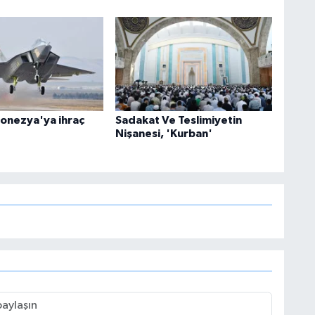
onezya'ya ihraç
Sadakat Ve Teslimiyetin
Nişanesi, 'Kurban'