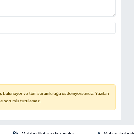
ş bulunuyor ve tüm sorumluluğu üstleniyorsunuz. Yazılan
de sorumlu tutulamaz.
Malatya Nöbetçi Eczaneler
Malatya haberl