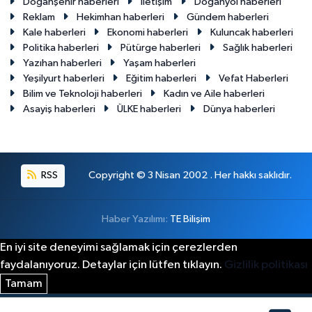
Doğanşehir haberleri
İletişim
Doğanyol haberleri
Reklam
Hekimhan haberleri
Gündem haberleri
Kale haberleri
Ekonomi haberleri
Kuluncak haberleri
Politika haberleri
Pütürge haberleri
Sağlık haberleri
Yazıhan haberleri
Yaşam haberleri
Yeşilyurt haberleri
Eğitim haberleri
Vefat Haberleri
Bilim ve Teknoloji haberleri
Kadın ve Aile haberleri
Asayiş haberleri
ÜLKE haberleri
Dünya haberleri
RSS
Copyright © 3 Nisan 2002 . Her hakkı saklıdır.
Haber Yazılımı:
TE Bilişim
En iyi site deneyimi sağlamak için çerezlerden
faydalanıyoruz. Detaylar için lütfen tıklayın.
Gizlilik politikası
Tamam