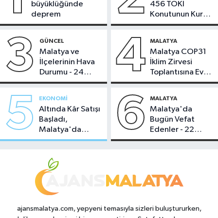
büyüklüğünde
456 TOKİ
deprem
Konutunun Kurası
Bugün Çekiliyor
3
4
GÜNCEL
MALATYA
Malatya ve
Malatya COP31
İlçelerinin Hava
İklim Zirvesi
Durumu - 24
Toplantısına Ev
Temmuz 2026
Sahipliği Yaptı
5
6
EKONOMI
MALATYA
Altında Kâr Satışı
Malatya'da
Başladı,
Bugün Vefat
Malatya'da
Edenler - 22
Makas Ne
Temmuz 2026
Durumda?
ajansmalatya.com, yepyeni temasıyla sizleri buluştururken,