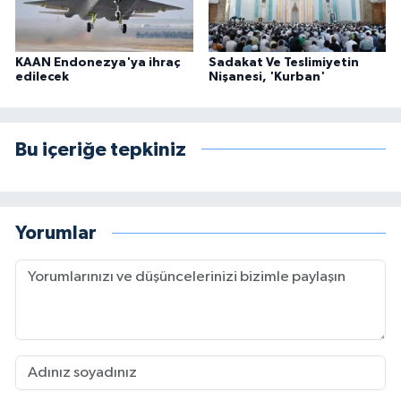
KAAN Endonezya'ya ihraç
Sadakat Ve Teslimiyetin
edilecek
Nişanesi, 'Kurban'
Bu içeriğe tepkiniz
Yorumlar