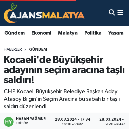
Asayiş
Malatya Nöbetçi Eczaneler
Gündem
Ekonomi
Malatya
Politika
Yaşam
Dünya
Malatya Hava Durumu
HABERLER
GÜNDEM
Eğitim
Malatya Namaz Vakitleri
Kocaeli'de Büyükşehir
Ekonomi
Malatya Trafik Yoğunluk Haritası
adayının seçim aracına taşlı
saldırı!
Gündem
TFF 3.Lig 2.Grup Puan Durumu ve Fikstür
CHP Kocaeli Büyükşehir Belediye Başkan Adayı
Kadın
Tüm Manşetler
Atasoy Bilgin’in Seçim Aracına bu sabah bir taşlı
saldırı düzenlendi
Kültür & Sanat
Son Dakika Haberleri
HASAN YAĞMUR
28.03.2024 - 17:34
28.03.2024 - 17
EDITÖR
Magazin
Haber Arşivi
YAYINLANMA
GÜNCELLEME