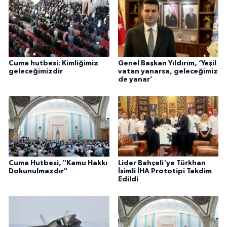
Cuma hutbesi: Kimliğimiz
Genel Başkan Yıldırım, ‘Yeşil
geleceğimizdir
vatan yanarsa, geleceğimiz
de yanar’
Cuma Hutbesi, "Kamu Hakkı
Lider Bahçeli'ye Türkhan
Dokunulmazdır"
İsimli İHA Prototipi Takdim
Edildi