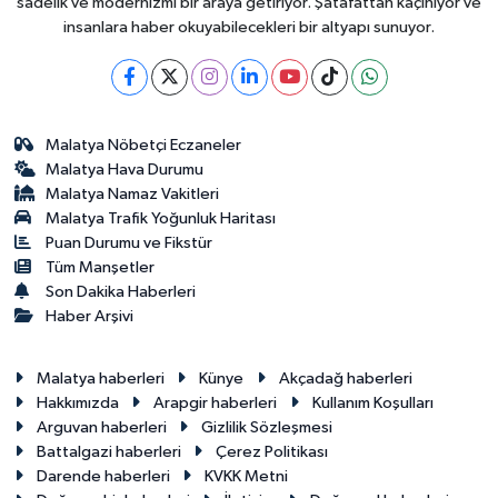
sadelik ve modernizmi bir araya getiriyor. Şatafattan kaçınıyor ve
insanlara haber okuyabilecekleri bir altyapı sunuyor.
Malatya Nöbetçi Eczaneler
Malatya Hava Durumu
Malatya Namaz Vakitleri
Malatya Trafik Yoğunluk Haritası
Puan Durumu ve Fikstür
Tüm Manşetler
Son Dakika Haberleri
Haber Arşivi
Malatya haberleri
Künye
Akçadağ haberleri
Hakkımızda
Arapgir haberleri
Kullanım Koşulları
Arguvan haberleri
Gizlilik Sözleşmesi
Battalgazi haberleri
Çerez Politikası
Darende haberleri
KVKK Metni