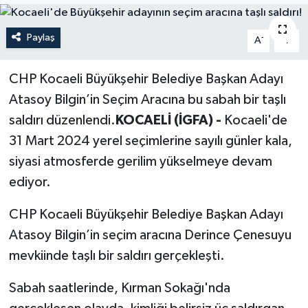
Politika
Paylaş
-
+
A
A
Sağlık
CHP Kocaeli Büyükşehir Belediye Başkan Adayı
Spor
Atasoy Bilgin’in Seçim Aracına bu sabah bir taşlı
saldırı düzenlendi.
KOCAELİ (İGFA) -
Kocaeli'de
Teknoloji
31 Mart 2024 yerel seçimlerine sayılı günler kala,
siyasi atmosferde gerilim yükselmeye devam
Yaşam
ediyor.
CHP Kocaeli Büyükşehir Belediye Başkan Adayı
Atasoy Bilgin’in seçim aracına Derince Çenesuyu
mevkiinde taşlı bir saldırı gerçekleşti.
Sabah saatlerinde, Kırman Sokağı'nda