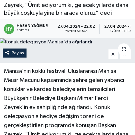
Zeyrek, “Ümit ediyorum ki, gelecek yıllarda daha
Politika
büyük coşkuyla yine bir arada oluruz” dedi
Sağlık
HASAN YAĞMUR
27.04.2024 - 22:02
27.04.2024 - 22
EDITÖR
YAYINLANMA
GÜNCELLEME
Spor
Paylaş
-
+
A
A
Teknoloji
Manisa’nın köklü festivali Uluslararası Manisa
Yaşam
Mesir Macunu kapsamında şehre gelen yabancı
konuklar ve kardeş belediyelerin temsilcileri
Büyükşehir Belediye Başkanı Mimar Ferdi
Zeyrek’in ev sahipliğinde ağırlandı. Konuk
delegasyonla hediye değişim töreni de
gerçekleştirilen programda konuşan Başkan
Zeyrek, “Ümit ediyorum ki, gelecek yıllarda daha