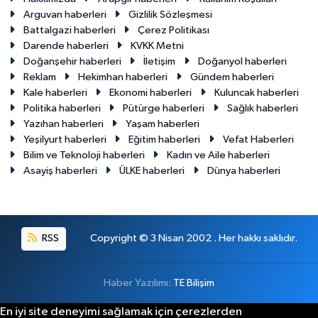
Arguvan haberleri
Gizlilik Sözleşmesi
Battalgazi haberleri
Çerez Politikası
Darende haberleri
KVKK Metni
Doğanşehir haberleri
İletişim
Doğanyol haberleri
Reklam
Hekimhan haberleri
Gündem haberleri
Kale haberleri
Ekonomi haberleri
Kuluncak haberleri
Politika haberleri
Pütürge haberleri
Sağlık haberleri
Yazıhan haberleri
Yaşam haberleri
Yeşilyurt haberleri
Eğitim haberleri
Vefat Haberleri
Bilim ve Teknoloji haberleri
Kadın ve Aile haberleri
Asayiş haberleri
ÜLKE haberleri
Dünya haberleri
RSS
Copyright © 3 Nisan 2002 . Her hakkı saklıdır.
Haber Yazılımı:
TE Bilişim
En iyi site deneyimi sağlamak için çerezlerden