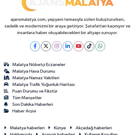
ajansmalatya.com, yepyeni temasıyla sizleri buluştururken,
sadelik ve modernizmi bir araya getiriyor. Şatafattan kaçınıyor ve
insanlara haber okuyabilecekleri bir altyapı sunuyor.
Malatya Nöbetçi Eczaneler
Malatya Hava Durumu
Malatya Namaz Vakitleri
Malatya Trafik Yoğunluk Haritası
Puan Durumu ve Fikstür
Tüm Manşetler
Son Dakika Haberleri
Haber Arşivi
Malatya haberleri
Künye
Akçadağ haberleri
Hakkımızda
Arapgir haberleri
Kullanım Koşulları