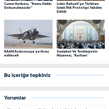
Cuma Hutbesi, "Kamu Hakkı
Lider Bahçeli'ye Türkhan
Dokunulmazdır"
İsimli İHA Prototipi Takdim
Edildi
KAAN Endonezya'ya ihraç
Sadakat Ve Teslimiyetin
edilecek
Nişanesi, 'Kurban'
Bu içeriğe tepkiniz
Yorumlar