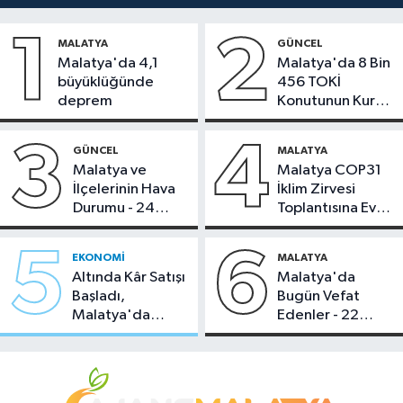
1
2
MALATYA
GÜNCEL
Malatya'da 4,1
Malatya'da 8 Bin
büyüklüğünde
456 TOKİ
deprem
Konutunun Kurası
Bugün Çekiliyor
3
4
GÜNCEL
MALATYA
Malatya ve
Malatya COP31
İlçelerinin Hava
İklim Zirvesi
Durumu - 24
Toplantısına Ev
Temmuz 2026
Sahipliği Yaptı
5
6
EKONOMI
MALATYA
Altında Kâr Satışı
Malatya'da
Başladı,
Bugün Vefat
Malatya'da
Edenler - 22
Makas Ne
Temmuz 2026
Durumda?