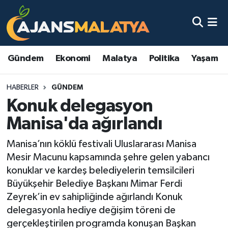
Asayiş
Malatya Nöbetçi Eczaneler
Gündem
Ekonomi
Malatya
Politika
Yaşam
Dünya
Malatya Hava Durumu
HABERLER
GÜNDEM
Eğitim
Malatya Namaz Vakitleri
Konuk delegasyon
Ekonomi
Malatya Trafik Yoğunluk Haritası
Manisa'da ağırlandı
Gündem
TFF 3.Lig 2.Grup Puan Durumu ve Fikstür
Manisa’nın köklü festivali Uluslararası Manisa
Mesir Macunu kapsamında şehre gelen yabancı
Kadın
Tüm Manşetler
konuklar ve kardeş belediyelerin temsilcileri
Büyükşehir Belediye Başkanı Mimar Ferdi
Kültür & Sanat
Son Dakika Haberleri
Zeyrek’in ev sahipliğinde ağırlandı Konuk
delegasyonla hediye değişim töreni de
Magazin
Haber Arşivi
gerçekleştirilen programda konuşan Başkan