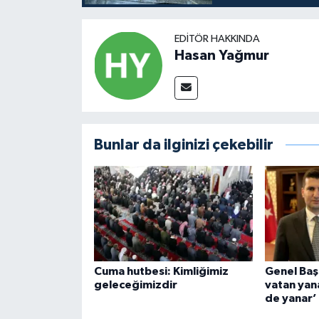
EDITÖR HAKKINDA
Hasan Yağmur
Bunlar da ilginizi çekebilir
Cuma hutbesi: Kimliğimiz
Genel Başk
geleceğimizdir
vatan yan
de yanar’