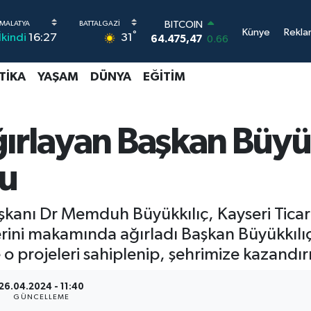
DOLAR
Künye
Rekla
°
31
İkindi
16:27
47,5986
0.06
EURO
55,0700
0.1
TIKA
YAŞAM
DÜNYA
EĞITIM
STERLİN
64,2438
0.21
GRAM ALTIN
6518.23
0.39
ğırlayan Başkan Büyük
BİST100
13.703
0
su
BITCOIN
64.475,47
0.66
aşkanı Dr Memduh Büyükkılıç, Kayseri Tic
rini makamında ağırladı Başkan Büyükkılıç,
te o projeleri sahiplenip, şehrimize kazan
26.04.2024 - 11:40
GÜNCELLEME