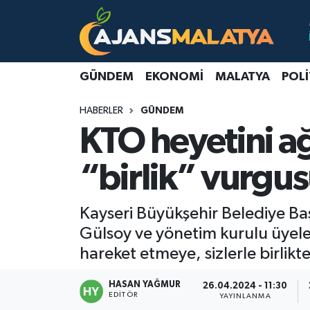
Asayiş
Malatya Nöbetçi Eczaneler
GÜNDEM
EKONOMI
MALATYA
POLI
Dünya
Malatya Hava Durumu
HABERLER
GÜNDEM
Eğitim
Malatya Namaz Vakitleri
KTO heyetini a
Ekonomi
Malatya Trafik Yoğunluk Haritası
“birlik” vurgu
Gündem
TFF 3.Lig 2.Grup Puan Durumu ve Fikstür
Kayseri Büyükşehir Belediye B
Kadın
Tüm Manşetler
Gülsoy ve yönetim kurulu üyele
hareket etmeye, sizlerle birlik
Kültür & Sanat
Son Dakika Haberleri
HASAN YAĞMUR
26.04.2024 - 11:30
EDITÖR
YAYINLANMA
Magazin
Haber Arşivi