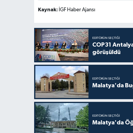
Kaynak:
İGF Haber Ajansı
EDITÖRÜN SEÇTIĞI
COP31 Antalya
görüşüldü
EDITÖRÜN SEÇTIĞI
Malatya'da Bu
EDITÖRÜN SEÇTIĞI
Malatya'da Öğ