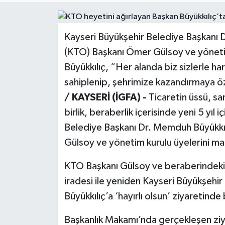
Politika
Kayseri Büyükşehir Belediye Başkanı 
Sağlık
(KTO) Başkanı Ömer Gülsoy ve yönetim
Büyükkılıç, “Her alanda biz sizlerle har
Spor
sahiplenip, şehrimize kazandırmaya 
Teknoloji
/ KAYSERİ (İGFA) -
Ticaretin üssü, sa
birlik, beraberlik içerisinde yeni 5 yıl 
Yaşam
Belediye Başkanı Dr. Memduh Büyükkıl
Gülsoy ve yönetim kurulu üyelerini ma
KTO Başkanı Gülsoy ve beraberindeki h
iradesi ile yeniden Kayseri Büyükşehir
Büyükkılıç’a ‘hayırlı olsun’ ziyaretinde
Başkanlık Makamı’nda gerçekleşen zi