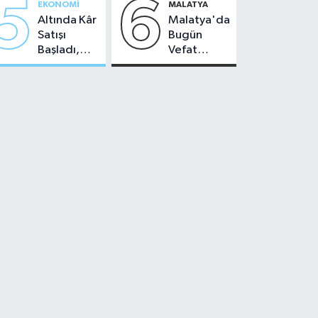
5
6
EKONOMI
MALATYA
Altında Kâr
Malatya'da
Satışı
Bugün
Başladı,
Vefat
Malatya'da
Edenler -
Makas Ne
22 Temmuz
Durumda?
2026