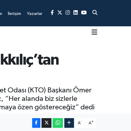
m
İletişim
Yazarlar
kılıç’tan
aret Odası (KTO) Başkanı Ömer
 “Her alanda biz sizlerle
dırmaya özen göstereceğiz” dedi
-
+
A
A