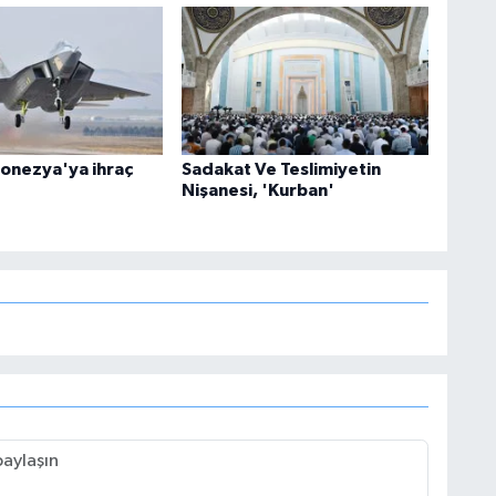
onezya'ya ihraç
Sadakat Ve Teslimiyetin
Nişanesi, 'Kurban'