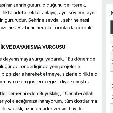
sı’nın şehrin gururu olduğunu belirterek,
likte adeta tek bir anlayış, aynı söylem, aynı
n gururudur. Şehrine sevdalı, şehrine nasıl
ımızsınız. Biz bunu her platformlarda gördük”
RLİK VE DAYANIŞMA VURGUSU
ik ve dayanışmaya vurgu yaparak, “Bu dönemde
lüğünde, önderliğinde yeni projelerle
biz sizlerle hareket etmeye, sizlerle birlikte o
ndırmaya özen göstereceğiz” diye konuştu.
etler temenni eden Büyükkılıç, “Cenab-ı Allah
ber yol alacağımıza inanıyorum, tüm dostlarıma
lı, sağlıklı, uzun ömürler versin, hayırlı