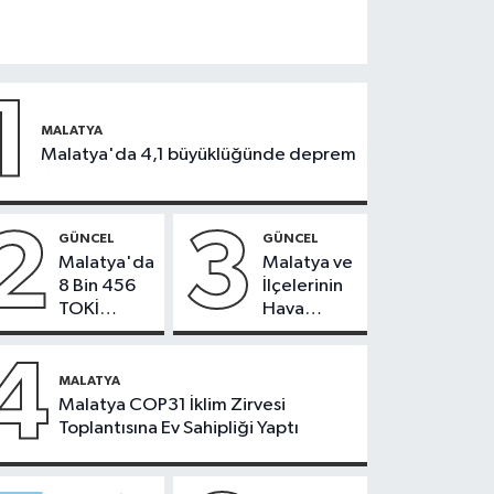
1
MALATYA
Malatya'da 4,1 büyüklüğünde deprem
2
3
GÜNCEL
GÜNCEL
Malatya'da
Malatya ve
8 Bin 456
İlçelerinin
TOKİ
Hava
Konutunun
Durumu -
Kurası
24
4
Bugün
Temmuz
MALATYA
Çekiliyor
2026
Malatya COP31 İklim Zirvesi
Toplantısına Ev Sahipliği Yaptı