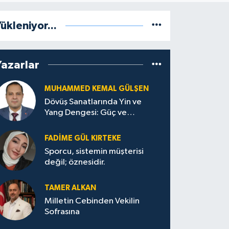
ükleniyor...
Yazarlar
MUHAMMED KEMAL GÜLŞEN
Dövüş Sanatlarında Yin ve
Yang Dengesi: Güç ve
Sakinliğin Uyumu
FADIME GÜL KIRTEKE
Sporcu, sistemin müşterisi
değil; öznesidir.
TAMER ALKAN
Milletin Cebinden Vekilin
Sofrasına