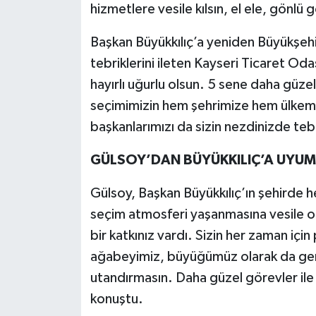
hizmetlere vesile kılsın, el ele, gönlü g
Başkan Büyükkılıç’a yeniden Büyükşehi
tebriklerini ileten Kayseri Ticaret Od
hayırlı uğurlu olsun. 5 sene daha güze
seçimimizin hem şehrimize hem ülkemize
başkanlarımızı da sizin nezdinizde teb
GÜLSOY’DAN BÜYÜKKILIÇ’A UYU
Gülsoy, Başkan Büyükkılıç’ın şehirde he
seçim atmosferi yaşanmasına vesile o
bir katkınız vardı. Sizin her zaman için 
ağabeyimiz, büyüğümüz olarak da gerç
utandırmasın. Daha güzel görevler ile b
konuştu.