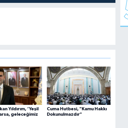
an Yıldırım, ‘Yeşil
Cuma Hutbesi, "Kamu Hakkı
arsa, geleceğimiz
Dokunulmazdır"