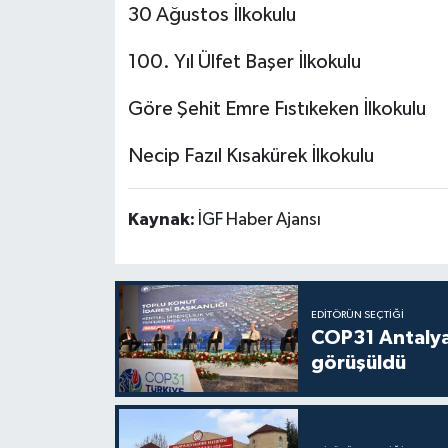
30 Ağustos İlkokulu
100. Yıl Ülfet Başer İlkokulu
Göre Şehit Emre Fıstıkeken İlkokulu
Necip Fazıl Kısakürek İlkokulu
Kaynak:
İGF Haber Ajansı
EDITÖRÜN SEÇTIĞI
COP31 Antalya
görüşüldü