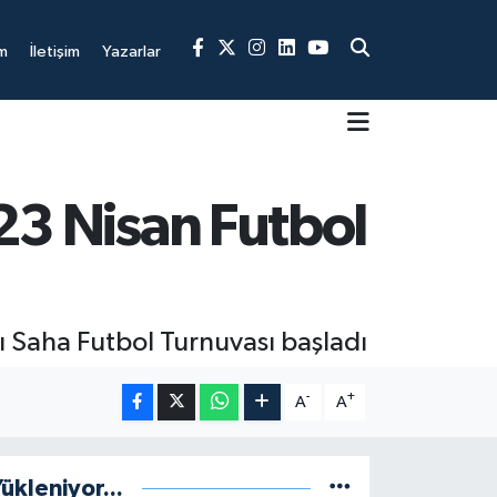
m
İletişim
Yazarlar
 23 Nisan Futbol
ı Saha Futbol Turnuvası başladı
-
+
A
A
ükleniyor...