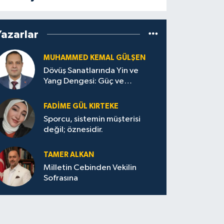
Yazarlar
MUHAMMED KEMAL GÜLŞEN
Dövüş Sanatlarında Yin ve
Yang Dengesi: Güç ve
Sakinliğin Uyumu
FADIME GÜL KIRTEKE
Sporcu, sistemin müşterisi
değil; öznesidir.
TAMER ALKAN
Milletin Cebinden Vekilin
Sofrasına