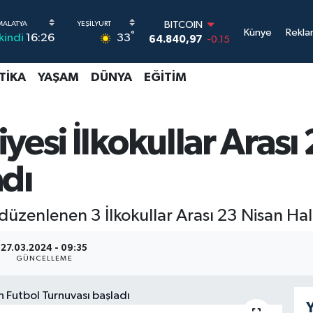
64.840,97
-0.15
DOLAR
Künye
Rekla
°
33
İkindi
16:26
47,7436
0.18
EURO
55,2510
0.32
TIKA
YAŞAM
DÜNYA
EĞITIM
STERLİN
64,4811
0.38
GRAM ALTIN
6660.55
0
yesi İlkokullar Arası
BİST100
13.779
-14
adı
düzenlenen 3 İlkokullar Arası 23 Nisan Hal
27.03.2024 - 09:35
GÜNCELLEME
Y