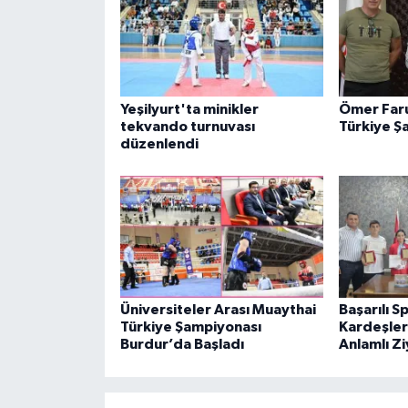
Yeşilyurt'ta minikler
Ömer Faru
tekvando turnuvası
Türkiye Ş
düzenlendi
Üniversiteler Arası Muaythai
Başarılı S
Türkiye Şampiyonası
Kardeşle
Burdur’da Başladı
Anlamlı Z