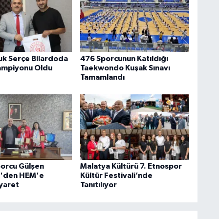
k Serçe Bilardoda
476 Sporcunun Katıldığı
ampiyonu Oldu
Taekwondo Kuşak Sınavı
Tamamlandı
porcu Gülşen
Malatya Kültürü 7. Etnospor
r'den HEM'e
Kültür Festivali’nde
iyaret
Tanıtılıyor