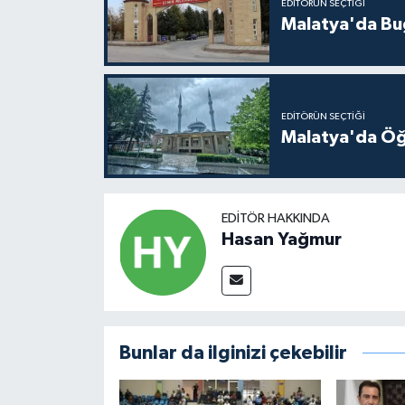
EDITÖRÜN SEÇTIĞI
Malatya'da Bu
EDITÖRÜN SEÇTIĞI
Malatya'da Öğ
EDITÖR HAKKINDA
Hasan Yağmur
Bunlar da ilginizi çekebilir