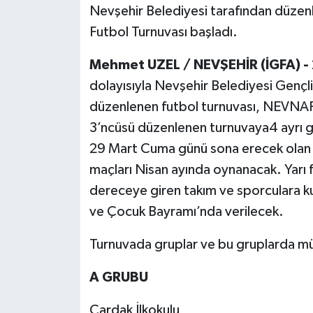
Nevşehir Belediyesi tarafından düzenle
Politika
Futbol Turnuvası başladı.
Sağlık
Mehmet UZEL / NEVŞEHİR (İGFA) -
dolayısıyla Nevşehir Belediyesi Gençl
Spor
düzenlenen futbol turnuvası, NEVNAR S
3’ncüsü düzenlenen turnuvaya4 ayrı g
Teknoloji
29 Mart Cuma günü sona erecek olan tur
Yaşam
maçları Nisan ayında oynanacak. Yarı f
dereceye giren takım ve sporculara ku
ve Çocuk Bayramı’nda verilecek.
Turnuvada gruplar ve bu gruplarda mü
A GRUBU
Çardak İlkokulu