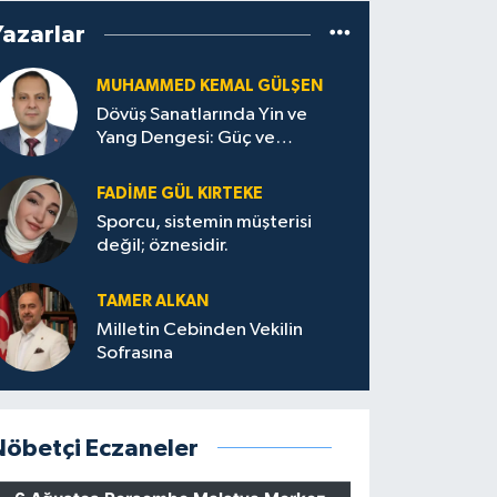
Yazarlar
MUHAMMED KEMAL GÜLŞEN
Dövüş Sanatlarında Yin ve
Yang Dengesi: Güç ve
Sakinliğin Uyumu
FADIME GÜL KIRTEKE
Sporcu, sistemin müşterisi
değil; öznesidir.
TAMER ALKAN
Milletin Cebinden Vekilin
Sofrasına
Nöbetçi Eczaneler