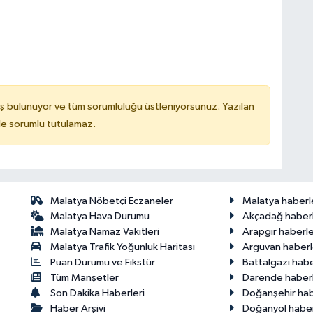
ş bulunuyor ve tüm sorumluluğu üstleniyorsunuz. Yazılan
de sorumlu tutulamaz.
Malatya Nöbetçi Eczaneler
Malatya haberl
Malatya Hava Durumu
Akçadağ haberl
Malatya Namaz Vakitleri
Arapgir haberle
Malatya Trafik Yoğunluk Haritası
Arguvan haberl
Puan Durumu ve Fikstür
Battalgazi habe
Tüm Manşetler
Darende haberl
Son Dakika Haberleri
Doğanşehir hab
Haber Arşivi
Doğanyol haber