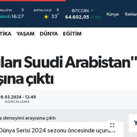
BITCOIN
Künye
Rekla
°
64.602,05
0.69
33
İkindi
16:27
DOLAR
47,5986
0.06
TIKA
YAŞAM
DÜNYA
EĞITIM
EURO
55,0700
0.1
STERLİN
64,2438
0.21
ları Suudi Arabistan"
GRAM ALTIN
6518.23
0.39
ına çıktı
BİST100
13.768
48
29.03.2024 - 12:40
GÜNCELLEME
Y
g Dünya Serisi 2024 sezonu öncesinde uçurum