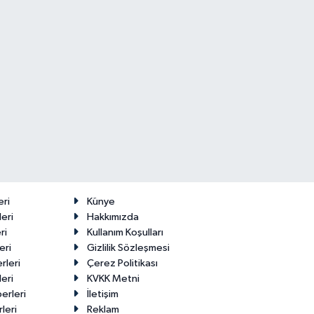
Makas Ne
22 Temmuz
Durumda?
2026
eri
Künye
eri
Hakkımızda
ri
Kullanım Koşulları
eri
Gizlilik Sözleşmesi
rleri
Çerez Politikası
eri
KVKK Metni
erleri
İletişim
leri
Reklam