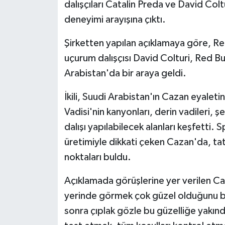
dalışçıları Catalin Preda ve David Col
Politika
deneyimi arayışına çıktı.
Şirketten yapılan açıklamaya göre, Re
Sağlık
uçurum dalışçısı David Colturi, Red Bu
Spor
Arabistan'da bir araya geldi.
Teknoloji
İkili, Suudi Arabistan'ın Cazan eyale
Vadisi'nin kanyonları, derin vadileri, şe
Yaşam
dalışı yapılabilecek alanları keşfetti. 
üretimiyle dikkati çeken Cazan'da, tat
noktaları buldu.
Açıklamada görüşlerine yer verilen C
yerinde görmek çok güzel olduğunu b
sonra çıplak gözle bu güzelliğe yakında