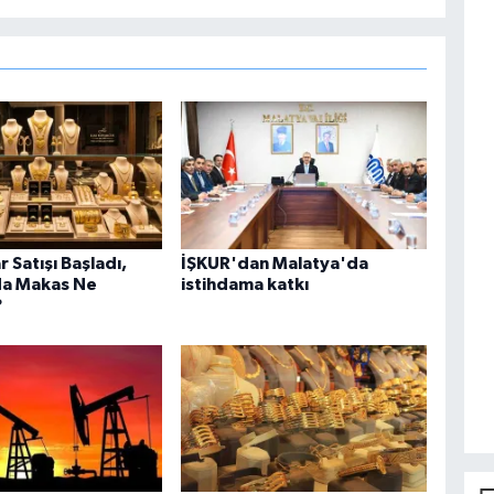
r Satışı Başladı,
İŞKUR'dan Malatya'da
da Makas Ne
istihdama katkı
?