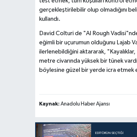
test etmek, tüm koşulları kontrol etm
gerçekleştirilebilir olup olmadığını be
kullandı.
David Colturi de "Al Rough Vadisi"nde 
eğimli bir uçurumun olduğunu Lajab Va
ilerlenebildiğini aktararak, "Kayalıklar
metre civarında yüksek bir tünek vardı
böylesine güzel bir yerde icra etmek eş
Kaynak:
Anadolu Haber Ajansı
EDITÖRÜN SEÇTIĞI