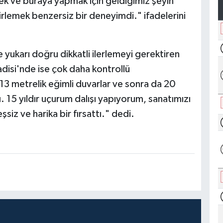
ek ve buraya yapmak için geldiğimiz şeyin
lirlemek benzersiz bir deneyimdi." ifadelerini
yukarı doğru dikkatli ilerlemeyi gerektiren
disi'nde ise çok daha kontrollü
, 13 metrelik eğimli duvarlar ve sonra da 20
. 15 yıldır uçurum dalışı yapıyorum, sanatımızı
siz ve harika bir fırsattı." dedi.