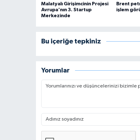
Malatyalı Girişimcinin Projesi
Brent pet
Avrupa'nın 3. Startup
işlem gör
Merkezinde
Bu içeriğe tepkiniz
Yorumlar