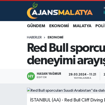
Asayiş
Malatya Nöbetçi Eczaneler
GÜNDEM
EKONOMI
MALATYA
POLI
Dünya
Malatya Hava Durumu
HABERLER
EKONOMI
Eğitim
Malatya Namaz Vakitleri
Red Bull sporcu
Ekonomi
Malatya Trafik Yoğunluk Haritası
deneyimi arayış
Gündem
TFF 3.Lig 2.Grup Puan Durumu ve Fikstür
HASAN YAĞMUR
29.03.2024 - 11:21
Kadın
Tüm Manşetler
EDITÖR
YAYINLANMA
Kültür & Sanat
Son Dakika Haberleri
İSTANBUL (AA) - Red Bull Cliff Divin
Magazin
Haber Arşivi