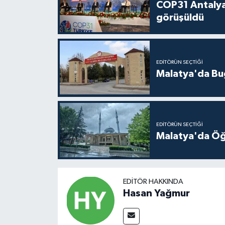
COP31 Antalya
görüşüldü
EDITÖRÜN SEÇTIĞI
Malatya'da Bu
EDITÖRÜN SEÇTIĞI
Malatya'da Öğ
EDITÖR HAKKINDA
Hasan Yağmur