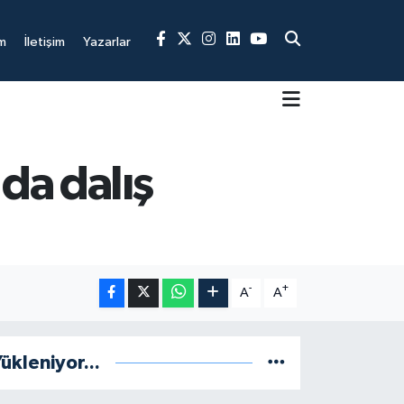
m
İletişim
Yazarlar
da dalış
-
+
A
A
ükleniyor...