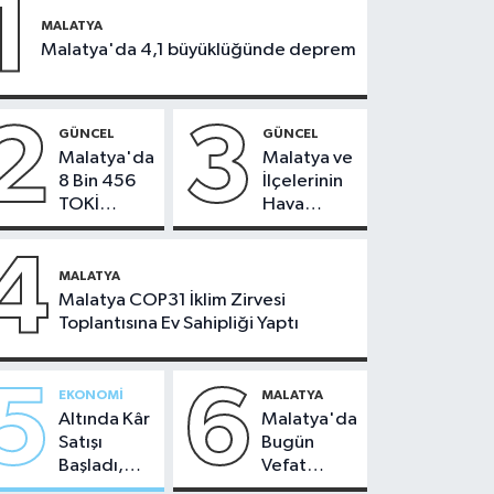
1
MALATYA
Malatya'da 4,1 büyüklüğünde deprem
2
3
GÜNCEL
GÜNCEL
Malatya'da
Malatya ve
8 Bin 456
İlçelerinin
TOKİ
Hava
Konutunun
Durumu -
Kurası
24
4
Bugün
Temmuz
MALATYA
Çekiliyor
2026
Malatya COP31 İklim Zirvesi
Toplantısına Ev Sahipliği Yaptı
5
6
EKONOMI
MALATYA
Altında Kâr
Malatya'da
Satışı
Bugün
Başladı,
Vefat
Malatya'da
Edenler -