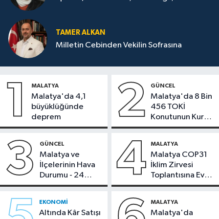
TAMER ALKAN
Milletin Cebinden Vekilin Sofrasına
1
2
MALATYA
GÜNCEL
Malatya'da 4,1
Malatya'da 8 Bin
büyüklüğünde
456 TOKİ
deprem
Konutunun Kurası
Bugün Çekiliyor
3
4
GÜNCEL
MALATYA
Malatya ve
Malatya COP31
İlçelerinin Hava
İklim Zirvesi
Durumu - 24
Toplantısına Ev
Temmuz 2026
Sahipliği Yaptı
5
6
EKONOMI
MALATYA
Altında Kâr Satışı
Malatya'da