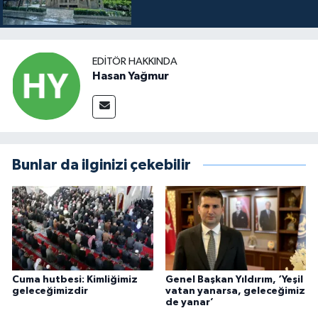
EDITÖR HAKKINDA
Hasan Yağmur
Bunlar da ilginizi çekebilir
Cuma hutbesi: Kimliğimiz
Genel Başkan Yıldırım, ‘Yeşil
geleceğimizdir
vatan yanarsa, geleceğimiz
de yanar’