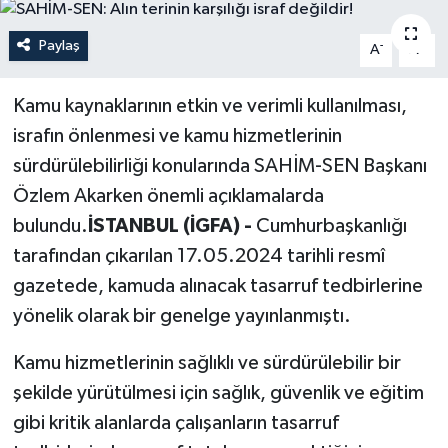
Politika
Paylaş
-
+
A
A
Sağlık
Kamu kaynaklarının etkin ve verimli kullanılması,
israfın önlenmesi ve kamu hizmetlerinin
Spor
sürdürülebilirliği konularında SAHİM-SEN Başkanı
Teknoloji
Özlem Akarken önemli açıklamalarda
bulundu.
İSTANBUL (İGFA) -
Cumhurbaşkanlığı
Yaşam
tarafından çıkarılan 17.05.2024 tarihli resmî
gazetede, kamuda alınacak tasarruf tedbirlerine
yönelik olarak bir genelge yayınlanmıştı.
Kamu hizmetlerinin sağlıklı ve sürdürülebilir bir
şekilde yürütülmesi için sağlık, güvenlik ve eğitim
gibi kritik alanlarda çalışanların tasarruf