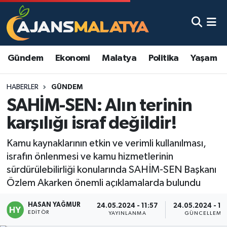
Asayiş
Malatya Nöbetçi Eczaneler
Gündem
Ekonomi
Malatya
Politika
Yaşam
Dünya
Malatya Hava Durumu
HABERLER
GÜNDEM
Eğitim
Malatya Namaz Vakitleri
SAHİM-SEN: Alın terinin
Ekonomi
Malatya Trafik Yoğunluk Haritası
karşılığı israf değildir!
Gündem
TFF 3.Lig 2.Grup Puan Durumu ve Fikstür
Kamu kaynaklarının etkin ve verimli kullanılması,
israfın önlenmesi ve kamu hizmetlerinin
Kadın
Tüm Manşetler
sürdürülebilirliği konularında SAHİM-SEN Başkanı
Özlem Akarken önemli açıklamalarda bulundu
Kültür & Sanat
Son Dakika Haberleri
HASAN YAĞMUR
24.05.2024 - 11:57
24.05.2024 - 12
EDITÖR
YAYINLANMA
GÜNCELLEME
Magazin
Haber Arşivi