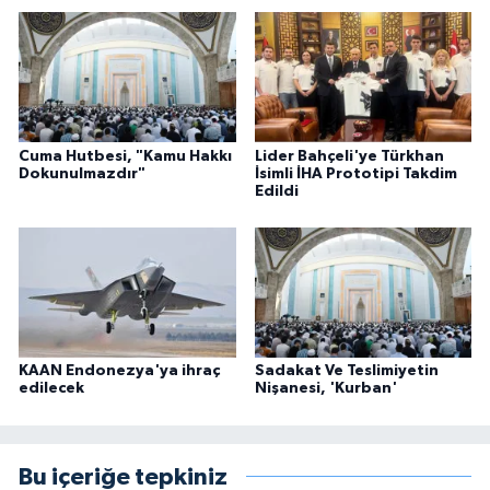
Cuma Hutbesi, "Kamu Hakkı
Lider Bahçeli'ye Türkhan
Dokunulmazdır"
İsimli İHA Prototipi Takdim
Edildi
KAAN Endonezya'ya ihraç
Sadakat Ve Teslimiyetin
edilecek
Nişanesi, 'Kurban'
Bu içeriğe tepkiniz