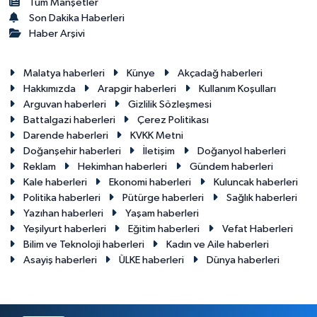
Tüm Manşetler
Son Dakika Haberleri
Haber Arşivi
Malatya haberleri
Künye
Akçadağ haberleri
Hakkımızda
Arapgir haberleri
Kullanım Koşulları
Arguvan haberleri
Gizlilik Sözleşmesi
Battalgazi haberleri
Çerez Politikası
Darende haberleri
KVKK Metni
Doğanşehir haberleri
İletişim
Doğanyol haberleri
Reklam
Hekimhan haberleri
Gündem haberleri
Kale haberleri
Ekonomi haberleri
Kuluncak haberleri
Politika haberleri
Pütürge haberleri
Sağlık haberleri
Yazıhan haberleri
Yaşam haberleri
Yeşilyurt haberleri
Eğitim haberleri
Vefat Haberleri
Bilim ve Teknoloji haberleri
Kadın ve Aile haberleri
Asayiş haberleri
ÜLKE haberleri
Dünya haberleri