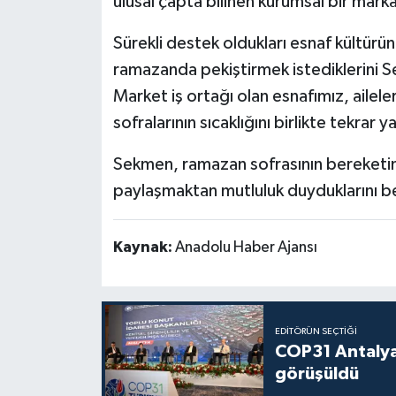
ulusal çapta bilinen kurumsal bir marka 
Sürekli destek oldukları esnaf kültürün
ramazanda pekiştirmek istediklerini S
Market iş ortağı olan esnafımız, aileler
sofralarının sıcaklığını birlikte tekrar
Sekmen, ramazan sofrasının bereketini 
paylaşmaktan mutluluk duyduklarını bel
Kaynak:
Anadolu Haber Ajansı
EDITÖRÜN SEÇTIĞI
COP31 Antalya
görüşüldü