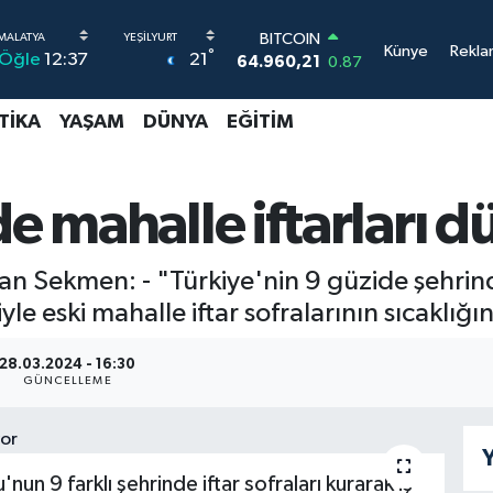
BITCOIN
Künye
Rekla
°
21
Öğle
12:37
64.960,21
0.87
DOLAR
47,7436
0.18
TIKA
YAŞAM
DÜNYA
EĞITIM
EURO
55,2510
0.32
STERLİN
64,4811
0.38
de mahalle iftarları d
GRAM ALTIN
6660.55
0.03
BİST100
n Sekmen: - "Türkiye'nin 9 güzide şehrind
13.779
-14
yle eski mahalle iftar sofralarının sıcaklığı
28.03.2024 - 16:30
GÜNCELLEME
Y
n 9 farklı şehrinde iftar sofraları kurarak iş