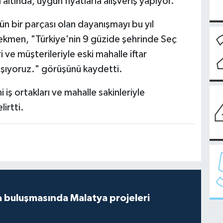
altında, uygun fiyatlarla alışveriş yapıyor."
ün bir parçası olan dayanışmayı bu yıl
ekmen, "Türkiye'nin 9 güzide şehrinde Seç
i ve müşterileriyle eski mahalle iftar
 yaşıyoruz." görüşünü kaydetti.
iş ortakları ve mahalle sakinleriyle
irtti.
 buluşmasında Malatya projeleri