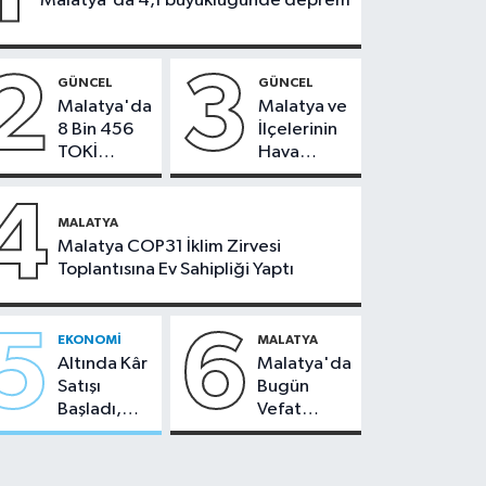
Malatya'da 4,1 büyüklüğünde deprem
2
3
GÜNCEL
GÜNCEL
Malatya'da
Malatya ve
8 Bin 456
İlçelerinin
TOKİ
Hava
Konutunun
Durumu -
Kurası
24
4
Bugün
Temmuz
MALATYA
Çekiliyor
2026
Malatya COP31 İklim Zirvesi
Toplantısına Ev Sahipliği Yaptı
5
6
EKONOMI
MALATYA
Altında Kâr
Malatya'da
Satışı
Bugün
Başladı,
Vefat
Malatya'da
Edenler -
Makas Ne
22 Temmuz
Durumda?
2026