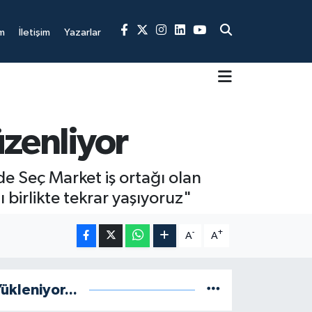
m
İletişim
Yazarlar
üzenliyor
e Seç Market iş ortağı olan
nı birlikte tekrar yaşıyoruz"
-
+
A
A
ükleniyor...