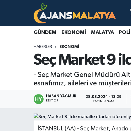
Asayiş
Malatya Nöbetçi Eczaneler
GÜNDEM
EKONOMI
MALATYA
POLI
Dünya
Malatya Hava Durumu
HABERLER
EKONOMI
Eğitim
Malatya Namaz Vakitleri
Seç Market 9 il
Ekonomi
Malatya Trafik Yoğunluk Haritası
- Seç Market Genel Müdürü Alta
Gündem
TFF 3.Lig 2.Grup Puan Durumu ve Fikstür
esnafımız, aileleri ve müşterileri
Kadın
Tüm Manşetler
HASAN YAĞMUR
28.03.2024 - 13:29
EDITÖR
YAYINLANMA
Kültür & Sanat
Son Dakika Haberleri
Magazin
Haber Arşivi
İSTANBUL (AA) - Seç Market, Anadolu'nu