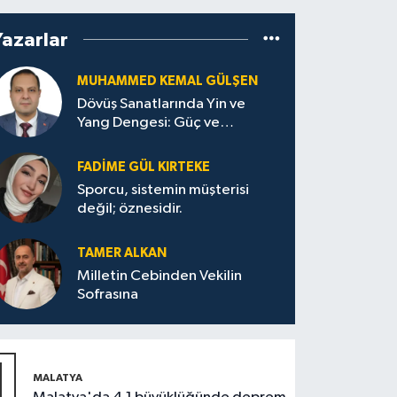
Yazarlar
MUHAMMED KEMAL GÜLŞEN
Dövüş Sanatlarında Yin ve
Yang Dengesi: Güç ve
Sakinliğin Uyumu
FADIME GÜL KIRTEKE
Sporcu, sistemin müşterisi
değil; öznesidir.
TAMER ALKAN
Milletin Cebinden Vekilin
Sofrasına
1
MALATYA