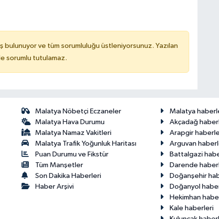
ş bulunuyor ve tüm sorumluluğu üstleniyorsunuz. Yazılan
de sorumlu tutulamaz.
Malatya Nöbetçi Eczaneler
Malatya haberl
Malatya Hava Durumu
Akçadağ haberl
Malatya Namaz Vakitleri
Arapgir haberle
Malatya Trafik Yoğunluk Haritası
Arguvan haberl
Puan Durumu ve Fikstür
Battalgazi habe
Tüm Manşetler
Darende haberl
Son Dakika Haberleri
Doğanşehir hab
Haber Arşivi
Doğanyol haber
Hekimhan haber
Kale haberleri
Kuluncak haberl