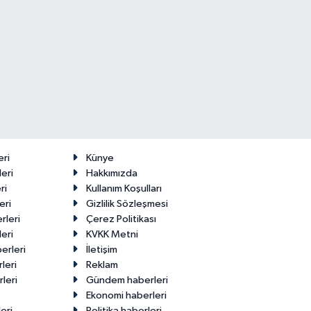
eri
Künye
eri
Hakkımızda
ri
Kullanım Koşulları
eri
Gizlilik Sözleşmesi
rleri
Çerez Politikası
eri
KVKK Metni
erleri
İletişim
leri
Reklam
leri
Gündem haberleri
Ekonomi haberleri
eri
Politika haberleri