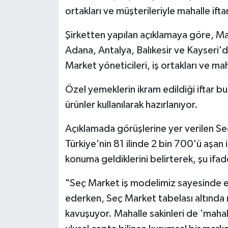
ortakları ve müşterileriyle mahalle ift
Politika
Şirketten yapılan açıklamaya göre, M
Sağlık
Adana, Antalya, Balıkesir ve Kayseri
Market yöneticileri, iş ortakları ve maha
Spor
Özel yemeklerin ikram edildiği iftar b
Teknoloji
ürünler kullanılarak hazırlanıyor.
Yaşam
Açıklamada görüşlerine yer verilen 
Türkiye'nin 81 ilinde 2 bin 700'ü aşan
konuma geldiklerini belirterek, şu ifade
"Seç Market iş modelimiz sayesinde e
ederken, Seç Market tabelası altında
kavuşuyor. Mahalle sakinleri de 'mahall