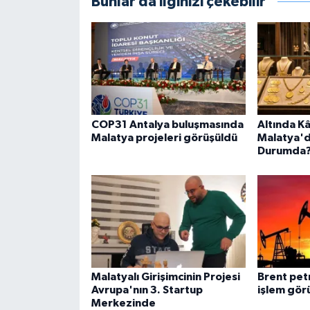
Bunlar da ilginizi çekebilir
COP31 Antalya buluşmasında
Altında Kâ
Malatya projeleri görüşüldü
Malatya'
Durumda
Malatyalı Girişimcinin Projesi
Brent pet
Avrupa'nın 3. Startup
işlem gör
Merkezinde