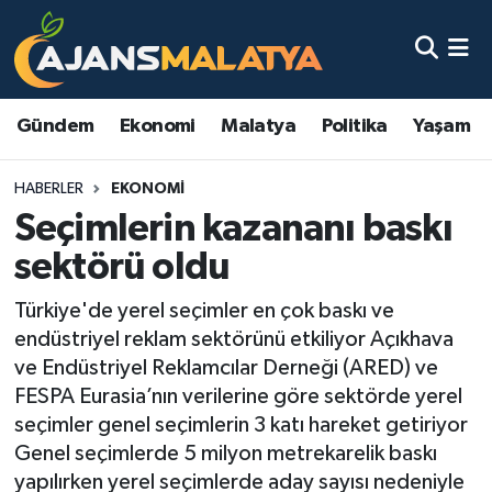
Asayiş
Malatya Nöbetçi Eczaneler
Gündem
Ekonomi
Malatya
Politika
Yaşam
Dünya
Malatya Hava Durumu
HABERLER
EKONOMI
Eğitim
Malatya Namaz Vakitleri
Seçimlerin kazananı baskı
Ekonomi
Malatya Trafik Yoğunluk Haritası
sektörü oldu
Gündem
TFF 3.Lig 2.Grup Puan Durumu ve Fikstür
Türkiye'de yerel seçimler en çok baskı ve
endüstriyel reklam sektörünü etkiliyor Açıkhava
Kadın
Tüm Manşetler
ve Endüstriyel Reklamcılar Derneği (ARED) ve
FESPA Eurasia’nın verilerine göre sektörde yerel
Kültür & Sanat
Son Dakika Haberleri
seçimler genel seçimlerin 3 katı hareket getiriyor
Genel seçimlerde 5 milyon metrekarelik baskı
Magazin
Haber Arşivi
yapılırken yerel seçimlerde aday sayısı nedeniyle