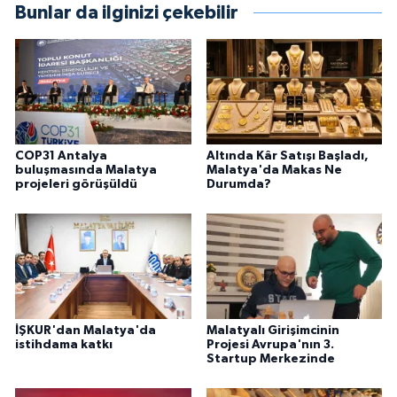
Bunlar da ilginizi çekebilir
COP31 Antalya
Altında Kâr Satışı Başladı,
buluşmasında Malatya
Malatya'da Makas Ne
projeleri görüşüldü
Durumda?
İŞKUR'dan Malatya'da
Malatyalı Girişimcinin
istihdama katkı
Projesi Avrupa'nın 3.
Startup Merkezinde