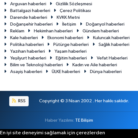
Arguvan haberleri
Gizlilik Sözleşmesi
Battalgazi haberleri
Çerez Politikası
Darende haberleri
KVKK Metni
Doğanşehir haberleri
İletişim
Doğanyol haberleri
Reklam
Hekimhan haberleri
Gündem haberleri
Kale haberleri
Ekonomi haberleri
Kuluncak haberleri
Politika haberleri
Pütürge haberleri
Sağlık haberleri
Yazıhan haberleri
Yaşam haberleri
Yeşilyurt haberleri
Eğitim haberleri
Vefat Haberleri
Bilim ve Teknoloji haberleri
Kadın ve Aile haberleri
Asayiş haberleri
ÜLKE haberleri
Dünya haberleri
RSS
Copyright © 3 Nisan 2002 . Her hakkı saklıdır.
Haber Yazılımı:
TE Bilişim
En iyi site deneyimi sağlamak için çerezlerden