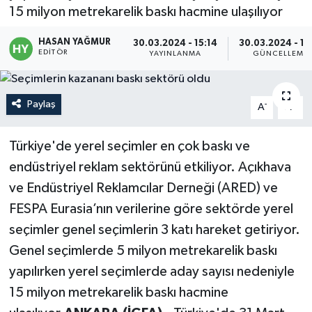
15 milyon metrekarelik baskı hacmine ulaşılıyor
Politika
HASAN YAĞMUR
30.03.2024 - 15:14
30.03.2024 - 15
EDITÖR
YAYINLANMA
GÜNCELLEME
Sağlık
Spor
Paylaş
-
+
A
A
Teknoloji
Türkiye'de yerel seçimler en çok baskı ve
endüstriyel reklam sektörünü etkiliyor. Açıkhava
Yaşam
ve Endüstriyel Reklamcılar Derneği (ARED) ve
FESPA Eurasia’nın verilerine göre sektörde yerel
seçimler genel seçimlerin 3 katı hareket getiriyor.
Genel seçimlerde 5 milyon metrekarelik baskı
yapılırken yerel seçimlerde aday sayısı nedeniyle
15 milyon metrekarelik baskı hacmine