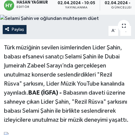
HASAN YAĞMUR
02.04.2024 - 10:05
02.04.2024 - 1
EDITÖR
YAYINLANMA
GÜNCELLEM
Politika
Sağlık
Paylaş
-
+
A
A
Spor
Türk müziğinin sevilen isimlerinden Lider Şahin,
babası efsanevi sanatçı Selami Şahin ile Dubai
Teknoloji
Jumeirah Zabeel Sarayı’nda gerçekleşen
Yaşam
unutulmaz konserde seslendirdikleri "Rezil
Rüsva" şarkısını, Lider Müzik YouTube kanalında
yayınladı.
BAE (İGFA) -
Babasının daveti üzerine
sahneye çıkan Lider Şahin, "Rezil Rüsva" şarkısını
babası Selami Şahin ile birlikte seslendirerek
izleyicilere unutulmaz bir müzik deneyimi yaşattı.