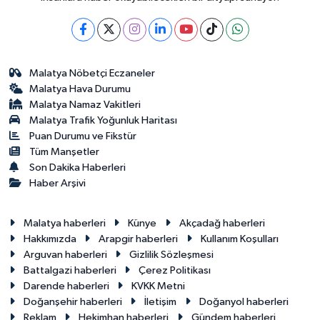
Malatya Nöbetçi Eczaneler
Malatya Hava Durumu
Malatya Namaz Vakitleri
Malatya Trafik Yoğunluk Haritası
Puan Durumu ve Fikstür
Tüm Manşetler
Son Dakika Haberleri
Haber Arşivi
Malatya haberleri
Künye
Akçadağ haberleri
Hakkımızda
Arapgir haberleri
Kullanım Koşulları
Arguvan haberleri
Gizlilik Sözleşmesi
Battalgazi haberleri
Çerez Politikası
Darende haberleri
KVKK Metni
Doğanşehir haberleri
İletişim
Doğanyol haberleri
Reklam
Hekimhan haberleri
Gündem haberleri