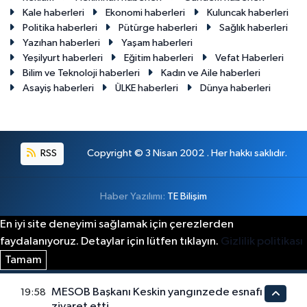
Kale haberleri
Ekonomi haberleri
Kuluncak haberleri
Politika haberleri
Pütürge haberleri
Sağlık haberleri
Yazıhan haberleri
Yaşam haberleri
Yeşilyurt haberleri
Eğitim haberleri
Vefat Haberleri
Bilim ve Teknoloji haberleri
Kadın ve Aile haberleri
Asayiş haberleri
ÜLKE haberleri
Dünya haberleri
RSS
Copyright © 3 Nisan 2002 . Her hakkı saklıdır.
Haber Yazılımı:
TE Bilişim
En iyi site deneyimi sağlamak için çerezlerden
faydalanıyoruz. Detaylar için lütfen tıklayın.
Gizlilik politikası
Tamam
MESOB Başkanı Keskin yangınzede esnafı
19:58
ziyaret etti