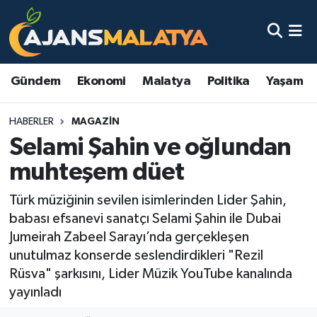
Asayiş
Malatya Nöbetçi Eczaneler
Gündem
Ekonomi
Malatya
Politika
Yaşam
Dünya
Malatya Hava Durumu
HABERLER
MAGAZIN
Eğitim
Malatya Namaz Vakitleri
Selami Şahin ve oğlundan
Ekonomi
Malatya Trafik Yoğunluk Haritası
muhteşem düet
Gündem
TFF 3.Lig 2.Grup Puan Durumu ve Fikstür
Türk müziğinin sevilen isimlerinden Lider Şahin,
babası efsanevi sanatçı Selami Şahin ile Dubai
Kadın
Tüm Manşetler
Jumeirah Zabeel Sarayı’nda gerçekleşen
unutulmaz konserde seslendirdikleri "Rezil
Kültür & Sanat
Son Dakika Haberleri
Rüsva" şarkısını, Lider Müzik YouTube kanalında
yayınladı
Magazin
Haber Arşivi