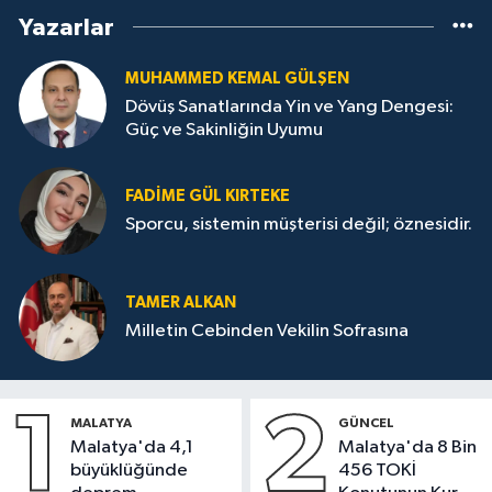
Yazarlar
MUHAMMED KEMAL GÜLŞEN
Dövüş Sanatlarında Yin ve Yang Dengesi:
Güç ve Sakinliğin Uyumu
FADIME GÜL KIRTEKE
Sporcu, sistemin müşterisi değil; öznesidir.
TAMER ALKAN
Milletin Cebinden Vekilin Sofrasına
1
2
MALATYA
GÜNCEL
Malatya'da 4,1
Malatya'da 8 Bin
büyüklüğünde
456 TOKİ