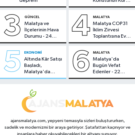
deprem
Konutunun Kurası
Bugün Çekiliyor
3
4
GÜNCEL
MALATYA
Malatya ve
Malatya COP31
İlçelerinin Hava
İklim Zirvesi
Durumu - 24
Toplantısına Ev
Temmuz 2026
Sahipliği Yaptı
5
6
EKONOMI
MALATYA
Altında Kâr Satışı
Malatya'da
Başladı,
Bugün Vefat
Malatya'da
Edenler - 22
Makas Ne
Temmuz 2026
Durumda?
ajansmalatya.com, yepyeni temasıyla sizleri buluştururken,
sadelik ve modernizmi bir araya getiriyor. Şatafattan kaçınıyor ve
insanlara haber okuyabilecekleri bir altyapı sunuyor.