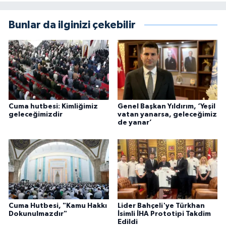
Bunlar da ilginizi çekebilir
Cuma hutbesi: Kimliğimiz
Genel Başkan Yıldırım, ‘Yeşil
geleceğimizdir
vatan yanarsa, geleceğimiz
de yanar’
Cuma Hutbesi, "Kamu Hakkı
Lider Bahçeli'ye Türkhan
Dokunulmazdır"
İsimli İHA Prototipi Takdim
Edildi