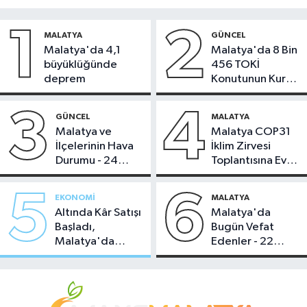
1
2
MALATYA
GÜNCEL
Malatya'da 4,1
Malatya'da 8 Bin
büyüklüğünde
456 TOKİ
deprem
Konutunun Kurası
Bugün Çekiliyor
3
4
GÜNCEL
MALATYA
Malatya ve
Malatya COP31
İlçelerinin Hava
İklim Zirvesi
Durumu - 24
Toplantısına Ev
Temmuz 2026
Sahipliği Yaptı
5
6
EKONOMI
MALATYA
Altında Kâr Satışı
Malatya'da
Başladı,
Bugün Vefat
Malatya'da
Edenler - 22
Makas Ne
Temmuz 2026
Durumda?