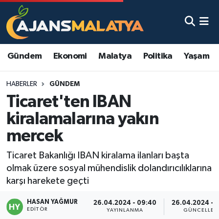
Asayiş
Malatya Nöbetçi Eczaneler
Gündem
Ekonomi
Malatya
Politika
Yaşam
Dünya
Malatya Hava Durumu
HABERLER
GÜNDEM
Eğitim
Malatya Namaz Vakitleri
Ticaret'ten IBAN
Ekonomi
Malatya Trafik Yoğunluk Haritası
kiralamalarına yakın
mercek
Gündem
TFF 3.Lig 2.Grup Puan Durumu ve Fikstür
Ticaret Bakanlığı IBAN kiralama ilanları başta
Kadın
Tüm Manşetler
olmak üzere sosyal mühendislik dolandırıcılıklarına
karşı harekete geçti
Kültür & Sanat
Son Dakika Haberleri
HASAN YAĞMUR
26.04.2024 - 09:40
26.04.2024 - 
EDITÖR
Magazin
Haber Arşivi
YAYINLANMA
GÜNCELLEM