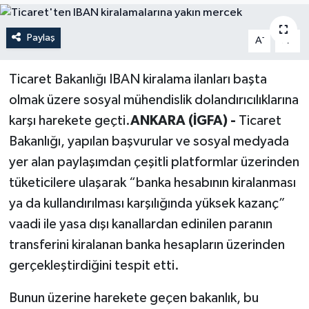
Politika
Paylaş
-
+
A
A
Sağlık
Ticaret Bakanlığı IBAN kiralama ilanları başta
Spor
olmak üzere sosyal mühendislik dolandırıcılıklarına
karşı harekete geçti.
ANKARA (İGFA) -
Ticaret
Teknoloji
Bakanlığı, yapılan başvurular ve sosyal medyada
yer alan paylaşımdan çeşitli platformlar üzerinden
Yaşam
tüketicilere ulaşarak “banka hesabının kiralanması
ya da kullandırılması karşılığında yüksek kazanç”
vaadi ile yasa dışı kanallardan edinilen paranın
transferini kiralanan banka hesapların üzerinden
gerçekleştirdiğini tespit etti.
Bunun üzerine harekete geçen bakanlık, bu