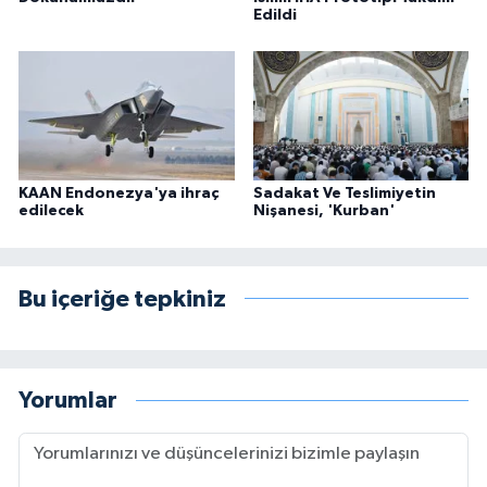
Edildi
KAAN Endonezya'ya ihraç
Sadakat Ve Teslimiyetin
edilecek
Nişanesi, 'Kurban'
Bu içeriğe tepkiniz
Yorumlar