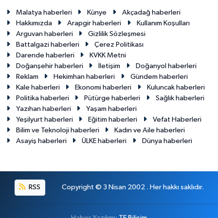
Malatya haberleri
Künye
Akçadağ haberleri
Hakkımızda
Arapgir haberleri
Kullanım Koşulları
Arguvan haberleri
Gizlilik Sözleşmesi
Battalgazi haberleri
Çerez Politikası
Darende haberleri
KVKK Metni
Doğanşehir haberleri
İletişim
Doğanyol haberleri
Reklam
Hekimhan haberleri
Gündem haberleri
Kale haberleri
Ekonomi haberleri
Kuluncak haberleri
Politika haberleri
Pütürge haberleri
Sağlık haberleri
Yazıhan haberleri
Yaşam haberleri
Yeşilyurt haberleri
Eğitim haberleri
Vefat Haberleri
Bilim ve Teknoloji haberleri
Kadın ve Aile haberleri
Asayiş haberleri
ÜLKE haberleri
Dünya haberleri
RSS
Copyright © 3 Nisan 2002 . Her hakkı saklıdır.
Haber Yazılımı:
TE Bilişim