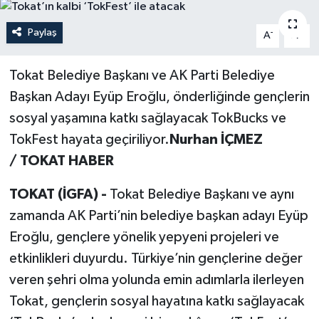
Politika
Paylaş
-
+
A
A
Sağlık
Tokat Belediye Başkanı ve AK Parti Belediye
Başkan Adayı Eyüp Eroğlu, önderliğinde gençlerin
Spor
sosyal yaşamına katkı sağlayacak TokBucks ve
Teknoloji
TokFest hayata geçiriliyor.
Nurhan İÇMEZ
/ TOKAT HABER
Yaşam
TOKAT (İGFA) -
Tokat Belediye Başkanı ve aynı
zamanda AK Parti’nin belediye başkan adayı Eyüp
Eroğlu, gençlere yönelik yepyeni projeleri ve
etkinlikleri duyurdu. Türkiye’nin gençlerine değer
veren şehri olma yolunda emin adımlarla ilerleyen
Tokat, gençlerin sosyal hayatına katkı sağlayacak