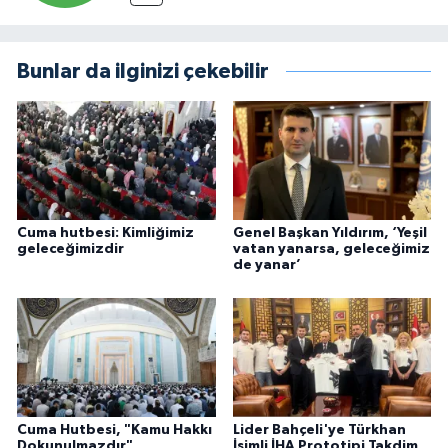
Bunlar da ilginizi çekebilir
Cuma hutbesi: Kimliğimiz
Genel Başkan Yıldırım, ‘Yeşil
geleceğimizdir
vatan yanarsa, geleceğimiz
de yanar’
Cuma Hutbesi, "Kamu Hakkı
Lider Bahçeli'ye Türkhan
Dokunulmazdır"
İsimli İHA Prototipi Takdim