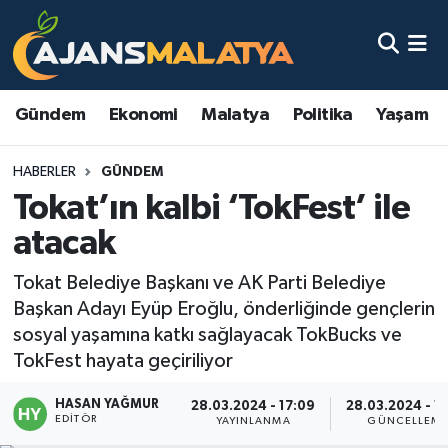
Asayiş
Malatya Nöbetçi Eczaneler
Gündem
Ekonomi
Malatya
Politika
Yaşam
Dünya
Malatya Hava Durumu
HABERLER
GÜNDEM
Eğitim
Malatya Namaz Vakitleri
Tokat’ın kalbi ‘TokFest’ ile
Ekonomi
Malatya Trafik Yoğunluk Haritası
atacak
Gündem
TFF 3.Lig 2.Grup Puan Durumu ve Fikstür
Tokat Belediye Başkanı ve AK Parti Belediye
Başkan Adayı Eyüp Eroğlu, önderliğinde gençlerin
Kadın
Tüm Manşetler
sosyal yaşamına katkı sağlayacak TokBucks ve
TokFest hayata geçiriliyor
Kültür & Sanat
Son Dakika Haberleri
HASAN YAĞMUR
28.03.2024 - 17:09
28.03.2024 - 1
EDITÖR
YAYINLANMA
GÜNCELLEM
Magazin
Haber Arşivi