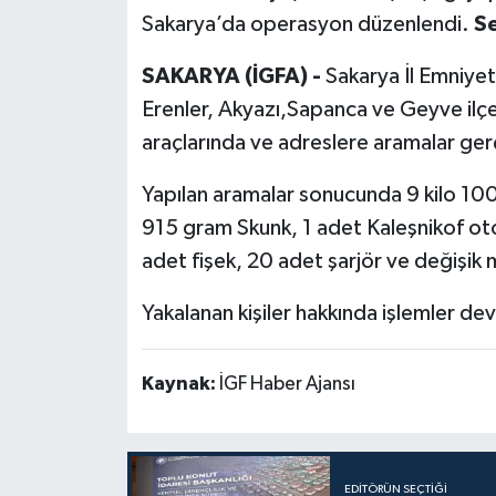
Sakarya’da operasyon düzenlendi.
Se
Politika
SAKARYA (İGFA) -
Sakarya İl Emniyet
Sağlık
Erenler, Akyazı,Sapanca ve Geyve ilçel
araçlarında ve adreslere aramalar gerç
Spor
Yapılan aramalar sonucunda 9 kilo 100
Teknoloji
915 gram Skunk, 1 adet Kaleşnikof ot
adet fişek, 20 adet şarjör ve değişik
Yaşam
Yakalanan kişiler hakkında işlemler de
Kaynak:
İGF Haber Ajansı
EDITÖRÜN SEÇTIĞI