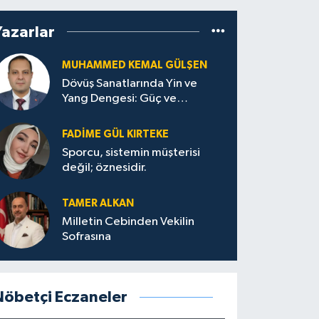
Yazarlar
MUHAMMED KEMAL GÜLŞEN
Dövüş Sanatlarında Yin ve
Yang Dengesi: Güç ve
Sakinliğin Uyumu
FADIME GÜL KIRTEKE
Sporcu, sistemin müşterisi
değil; öznesidir.
TAMER ALKAN
Milletin Cebinden Vekilin
Sofrasına
Nöbetçi Eczaneler