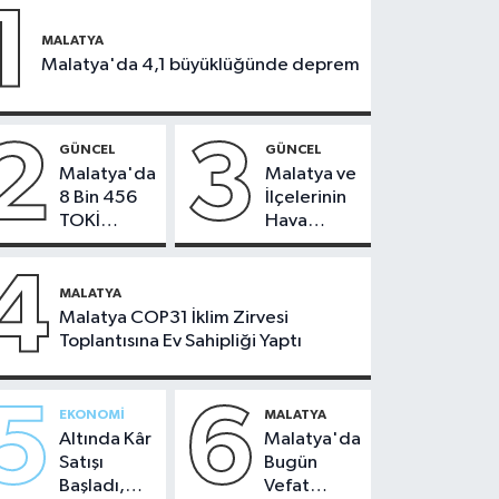
1
MALATYA
Malatya'da 4,1 büyüklüğünde deprem
2
3
GÜNCEL
GÜNCEL
Malatya'da
Malatya ve
8 Bin 456
İlçelerinin
TOKİ
Hava
Konutunun
Durumu -
Kurası
24
4
Bugün
Temmuz
MALATYA
Çekiliyor
2026
Malatya COP31 İklim Zirvesi
Toplantısına Ev Sahipliği Yaptı
5
6
EKONOMI
MALATYA
Altında Kâr
Malatya'da
Satışı
Bugün
Başladı,
Vefat