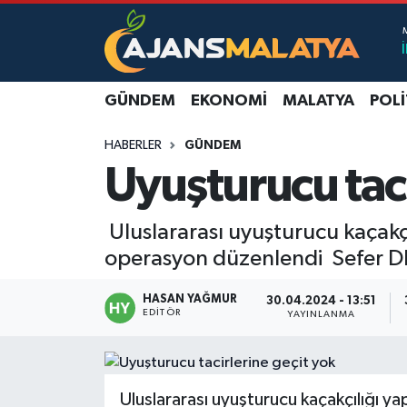
Asayiş
Malatya Nöbetçi Eczaneler
GÜNDEM
EKONOMI
MALATYA
POLI
Dünya
Malatya Hava Durumu
HABERLER
GÜNDEM
Eğitim
Malatya Namaz Vakitleri
Uyuşturucu taci
Ekonomi
Malatya Trafik Yoğunluk Haritası
Uluslararası uyuşturucu kaçakç
Gündem
TFF 3.Lig 2.Grup Puan Durumu ve Fikstür
operasyon düzenlendi Sefer D
Kadın
Tüm Manşetler
HASAN YAĞMUR
30.04.2024 - 13:51
EDITÖR
YAYINLANMA
Kültür & Sanat
Son Dakika Haberleri
Magazin
Haber Arşivi
Uluslararası uyuşturucu kaçakçılığı ya