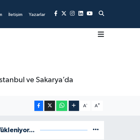
m
İletişim
Yazarlar
İstanbul ve Sakarya’da
-
+
A
A
ükleniyor...