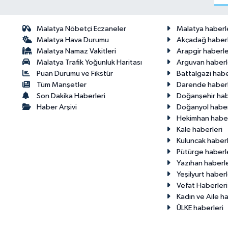
Malatya Nöbetçi Eczaneler
Malatya haberl
Malatya Hava Durumu
Akçadağ haberl
Malatya Namaz Vakitleri
Arapgir haberle
Malatya Trafik Yoğunluk Haritası
Arguvan haberl
Puan Durumu ve Fikstür
Battalgazi habe
Tüm Manşetler
Darende haberl
Son Dakika Haberleri
Doğanşehir hab
Haber Arşivi
Doğanyol haber
Hekimhan haber
Kale haberleri
Kuluncak haberl
Pütürge haberl
Yazıhan haberle
Yeşilyurt haberl
Vefat Haberleri
Kadın ve Aile ha
ÜLKE haberleri