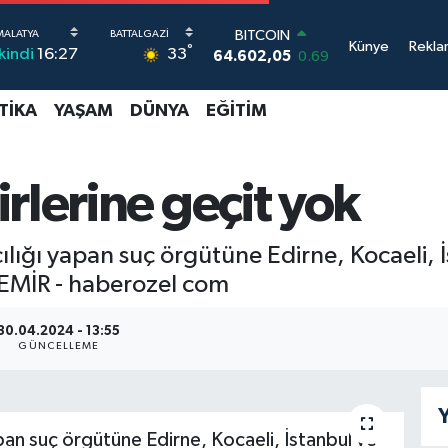
BITCOIN
Künye
Rekla
°
64.602,05
0.69
33
İkindi
16:27
DOLAR
47,5986
0.06
TIKA
YAŞAM
DÜNYA
EĞITIM
EURO
55,0700
0.1
STERLİN
64,2438
0.21
rlerine geçit yok
GRAM ALTIN
6513.94
0.32
BİST100
ılığı yapan suç örgütüne Edirne, Kocaeli, 
13.768
48
EMİR - haberozel com
30.04.2024 - 13:55
GÜNCELLEME
Y
pan suç örgütüne Edirne, Kocaeli, İstanbul ve