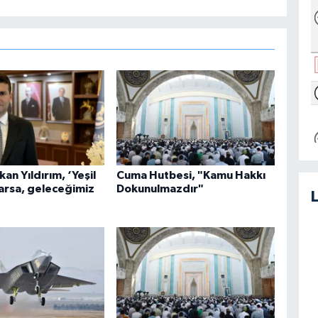
an Yıldırım, ‘Yeşil
Cuma Hutbesi, "Kamu Hakkı
arsa, geleceğimiz
Dokunulmazdır"