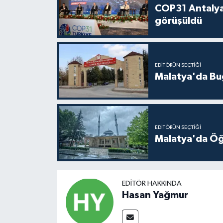
COP31 Antalya
görüşüldü
EDITÖRÜN SEÇTIĞI
Malatya'da Bu
EDITÖRÜN SEÇTIĞI
Malatya'da Öğ
EDITÖR HAKKINDA
Hasan Yağmur