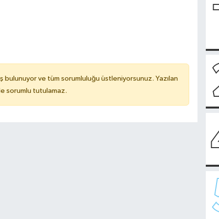
ş bulunuyor ve tüm sorumluluğu üstleniyorsunuz. Yazılan
de sorumlu tutulamaz.