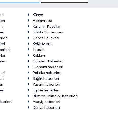
Malatya'da
Edenler -
Makas Ne
22 Temmuz
Durumda?
2026
eri
Künye
eri
Hakkımızda
ri
Kullanım Koşulları
eri
Gizlilik Sözleşmesi
rleri
Çerez Politikası
eri
KVKK Metni
erleri
İletişim
leri
Reklam
leri
Gündem haberleri
Ekonomi haberleri
eri
Politika haberleri
eri
Sağlık haberleri
ri
Yaşam haberleri
eri
Eğitim haberleri
Bilim ve Teknoloji haberleri
berleri
Asayiş haberleri
Dünya haberleri