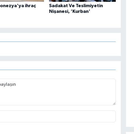
onezya'ya ihraç
Sadakat Ve Teslimiyetin
Nişanesi, 'Kurban'