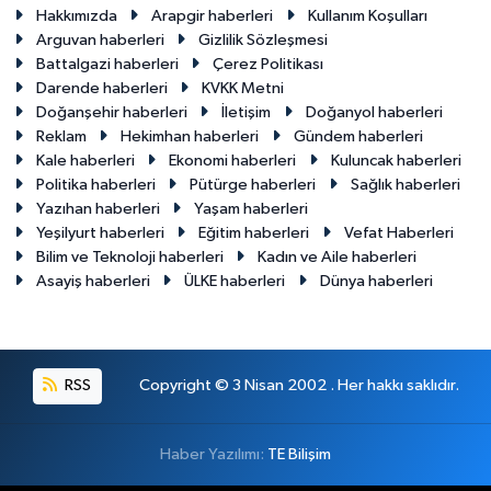
Hakkımızda
Arapgir haberleri
Kullanım Koşulları
Arguvan haberleri
Gizlilik Sözleşmesi
Battalgazi haberleri
Çerez Politikası
Darende haberleri
KVKK Metni
Doğanşehir haberleri
İletişim
Doğanyol haberleri
Reklam
Hekimhan haberleri
Gündem haberleri
Kale haberleri
Ekonomi haberleri
Kuluncak haberleri
Politika haberleri
Pütürge haberleri
Sağlık haberleri
Yazıhan haberleri
Yaşam haberleri
Yeşilyurt haberleri
Eğitim haberleri
Vefat Haberleri
Bilim ve Teknoloji haberleri
Kadın ve Aile haberleri
Asayiş haberleri
ÜLKE haberleri
Dünya haberleri
RSS
Copyright © 3 Nisan 2002 . Her hakkı saklıdır.
Haber Yazılımı:
TE Bilişim