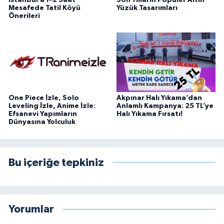
Mesafede Tatil Köyü
Yüzük Tasarımları
Önerileri
One Piece İzle, Solo
Akpınar Halı Yıkama’dan
Leveling İzle, Anime İzle:
Anlamlı Kampanya: 25 TL’ye
Efsanevi Yapımların
Halı Yıkama Fırsatı!
Dünyasına Yolculuk
Bu içeriğe tepkiniz
Yorumlar