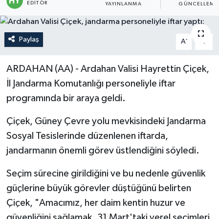
EDITÖR
YAYINLANMA
GÜNCELLEME
Politika
Paylaş
-
+
A
A
Sağlık
Spor
ARDAHAN (AA) - Ardahan Valisi Hayrettin Çiçek,
İl Jandarma Komutanlığı personeliyle iftar
Teknoloji
programında bir araya geldi.
Yaşam
Çiçek, Güney Çevre yolu mevkisindeki Jandarma
Sosyal Tesislerinde düzenlenen iftarda,
jandarmanın önemli görev üstlendiğini söyledi.
Seçim sürecine girildiğini ve bu nedenle güvenlik
güçlerine büyük görevler düştüğünü belirten
Çiçek, "Amacımız, her daim kentin huzur ve
güvenliğini sağlamak. 31 Mart'taki yerel seçimleri