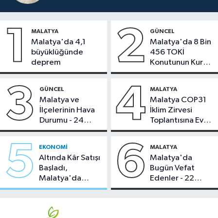
1
2
MALATYA
GÜNCEL
Malatya'da 4,1
Malatya'da 8 Bin
büyüklüğünde
456 TOKİ
deprem
Konutunun Kurası
Bugün Çekiliyor
3
4
GÜNCEL
MALATYA
Malatya ve
Malatya COP31
İlçelerinin Hava
İklim Zirvesi
Durumu - 24
Toplantısına Ev
Temmuz 2026
Sahipliği Yaptı
5
6
EKONOMI
MALATYA
Altında Kâr Satışı
Malatya'da
Başladı,
Bugün Vefat
Malatya'da
Edenler - 22
Makas Ne
Temmuz 2026
Durumda?