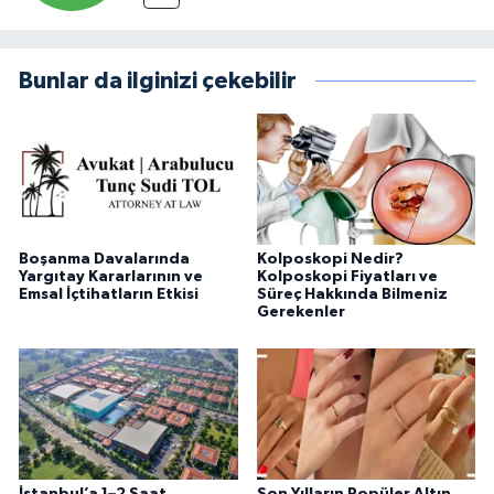
Bunlar da ilginizi çekebilir
Boşanma Davalarında
Kolposkopi Nedir?
Yargıtay Kararlarının ve
Kolposkopi Fiyatları ve
Emsal İçtihatların Etkisi
Süreç Hakkında Bilmeniz
Gerekenler
İstanbul’a 1–2 Saat
Son Yılların Popüler Altın