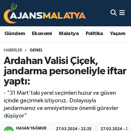
Asayiş
Malatya Nöbetçi Eczaneler
Gündem
Ekonomi
Malatya
Politika
Yaşam
Dünya
Malatya Hava Durumu
HABERLER
GENEL
Eğitim
Malatya Namaz Vakitleri
Ardahan Valisi Çiçek,
Ekonomi
Malatya Trafik Yoğunluk Haritası
jandarma personeliyle iftar
yaptı:
Gündem
TFF 3.Lig 2.Grup Puan Durumu ve Fikstür
- "31 Mart'taki yerel seçimleri huzur ve güven
Kadın
Tüm Manşetler
içinde geçirmek istiyoruz. Dolayısıyla
jandarmamız ve emniyetimize önemli görevler
Kültür & Sanat
Son Dakika Haberleri
düşüyor"
Magazin
Haber Arşivi
HASAN YAĞMUR
27.03.2024 - 22:25
27.03.2024 - 22