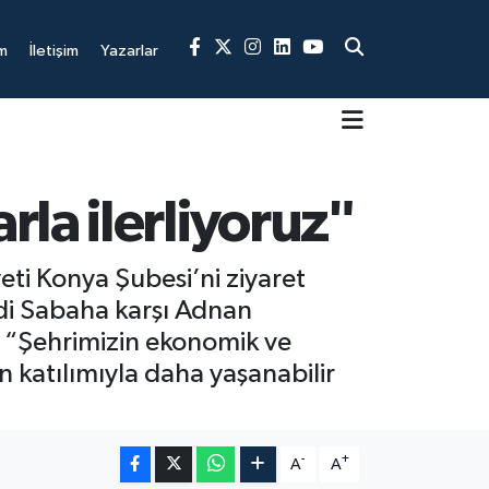
m
İletişim
Yazarlar
la ilerliyoruz"
ti Konya Şubesi’ni ziyaret
ldi Sabaha karşı Adnan
, “Şehrimizin ekonomik ve
n katılımıyla daha yaşanabilir
-
+
A
A