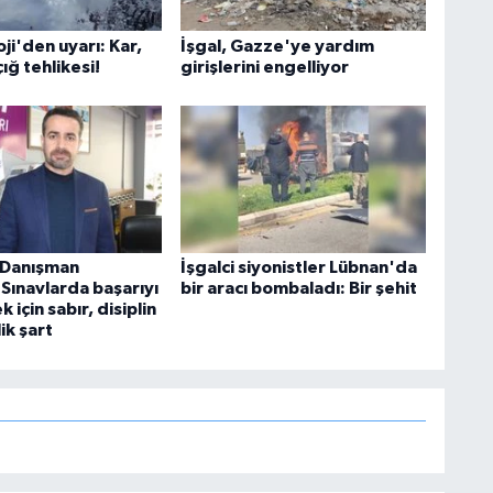
i'den uyarı: Kar,
İşgal, Gazze'ye yardım
çığ tehlikesi!
girişlerini engelliyor
k Danışman
İşgalci siyonistler Lübnan'da
Sınavlarda başarıyı
bir aracı bombaladı: Bir şehit
 için sabır, disiplin
ik şart