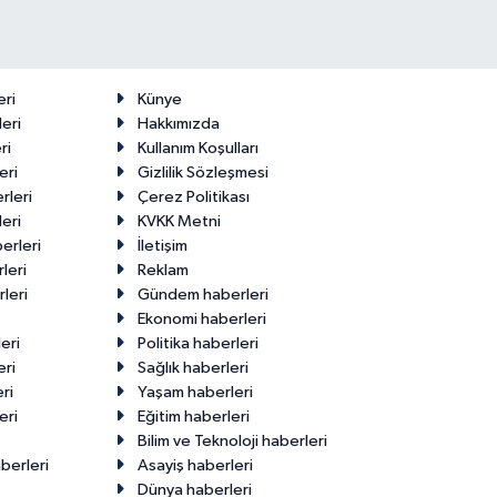
eri
Künye
eri
Hakkımızda
ri
Kullanım Koşulları
eri
Gizlilik Sözleşmesi
rleri
Çerez Politikası
eri
KVKK Metni
erleri
İletişim
leri
Reklam
leri
Gündem haberleri
Ekonomi haberleri
eri
Politika haberleri
eri
Sağlık haberleri
ri
Yaşam haberleri
eri
Eğitim haberleri
Bilim ve Teknoloji haberleri
berleri
Asayiş haberleri
Dünya haberleri