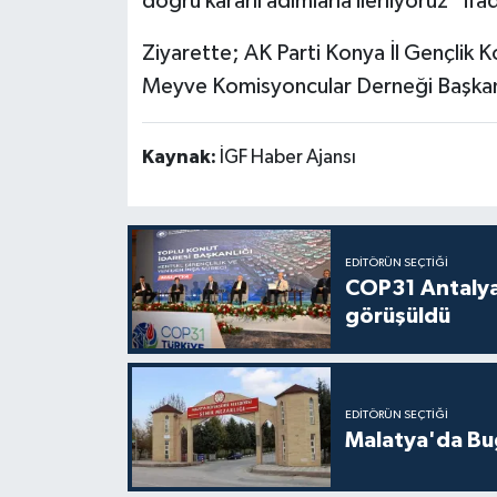
doğru kararlı adımlarla ilerliyoruz” ifad
Ziyarette; AK Parti Konya İl Gençlik K
Meyve Komisyoncular Derneği Başkanı 
Kaynak:
İGF Haber Ajansı
EDITÖRÜN SEÇTIĞI
COP31 Antalya
görüşüldü
EDITÖRÜN SEÇTIĞI
Malatya'da Bu