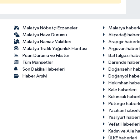
Malatya Nöbetçi Eczaneler
Malatya haberl
Malatya Hava Durumu
Akçadağ haberl
Malatya Namaz Vakitleri
Arapgir haberle
Malatya Trafik Yoğunluk Haritası
Arguvan haberl
Puan Durumu ve Fikstür
Battalgazi habe
Tüm Manşetler
Darende haberl
Son Dakika Haberleri
Doğanşehir hab
Haber Arşivi
Doğanyol haber
Hekimhan haber
Kale haberleri
Kuluncak haberl
Pütürge haberl
Yazıhan haberle
Yeşilyurt haberl
Vefat Haberleri
Kadın ve Aile ha
ÜLKE haberleri