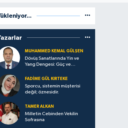
ükleniyor...
Yazarlar
MUHAMMED KEMAL GÜLŞEN
Dövüş Sanatlarında Yin ve
Yang Dengesi: Güç ve
Sakinliğin Uyumu
FADIME GÜL KIRTEKE
Sporcu, sistemin müşterisi
değil; öznesidir.
TAMER ALKAN
Milletin Cebinden Vekilin
Sofrasına