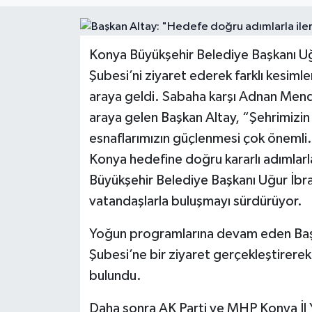
Politika
Konya Büyükşehir Belediye Başkanı Uğ
Sağlık
Şubesi’ni ziyaret ederek farklı kesimle
Spor
araya geldi. Sabaha karşı Adnan Mend
araya gelen Başkan Altay, “Şehrimizin
Teknoloji
esnaflarımızın güçlenmesi çok önemli. 
Konya hedefine doğru kararlı adımlarla
Yaşam
Büyükşehir Belediye Başkanı Uğur İbra
vatandaşlarla buluşmayı sürdürüyor.
Yoğun programlarına devam eden Başk
Şubesi’ne bir ziyaret gerçekleştirerek
bulundu.
Daha sonra AK Parti ve MHP Konya İl Y