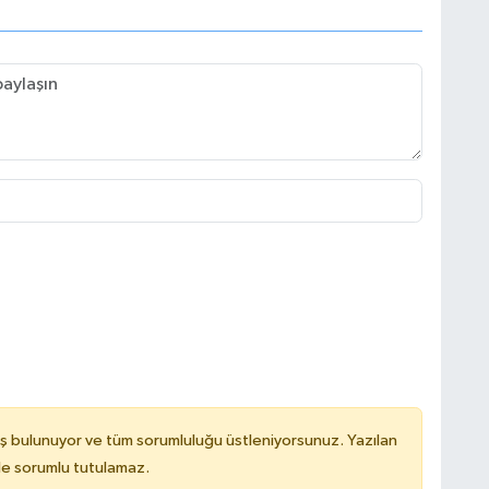
ş bulunuyor ve tüm sorumluluğu üstleniyorsunuz. Yazılan
de sorumlu tutulamaz.