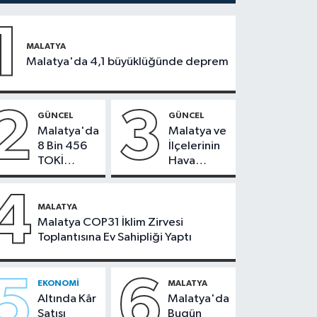
1
MALATYA
Malatya'da 4,1 büyüklüğünde deprem
2
3
GÜNCEL
GÜNCEL
Malatya'da
Malatya ve
8 Bin 456
İlçelerinin
TOKİ
Hava
Konutunun
Durumu -
Kurası
24
4
Bugün
Temmuz
MALATYA
Çekiliyor
2026
Malatya COP31 İklim Zirvesi
Toplantısına Ev Sahipliği Yaptı
5
6
EKONOMI
MALATYA
Altında Kâr
Malatya'da
Satışı
Bugün