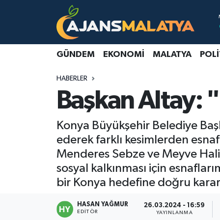
Asayiş
Malatya Nöbetçi Eczaneler
GÜNDEM
EKONOMI
MALATYA
POLI
Dünya
Malatya Hava Durumu
HABERLER
Eğitim
Malatya Namaz Vakitleri
Başkan Altay: "
Ekonomi
Malatya Trafik Yoğunluk Haritası
Konya Büyükşehir Belediye Başk
Gündem
TFF 3.Lig 2.Grup Puan Durumu ve Fikstür
ederek farklı kesimlerden esnaf
Menderes Sebze ve Meyve Hali e
Kadın
Tüm Manşetler
sosyal kalkınması için esnaflar
bir Konya hedefine doğru kararl
Kültür & Sanat
Son Dakika Haberleri
HASAN YAĞMUR
26.03.2024 - 16:59
Magazin
Haber Arşivi
EDITÖR
YAYINLANMA