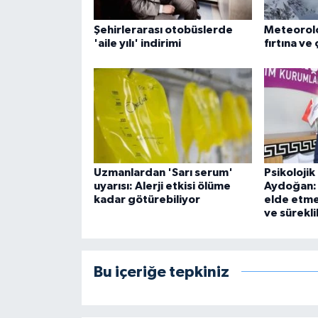
Şehirlerarası otobüslerde
Meteoroloj
'aile yılı' indirimi
fırtına ve 
Uzmanlardan 'Sarı serum'
Psikoloji
uyarısı: Alerji etkisi ölüme
Aydoğan: 
kadar götürebiliyor
elde etmek
ve süreklil
Bu içeriğe tepkiniz