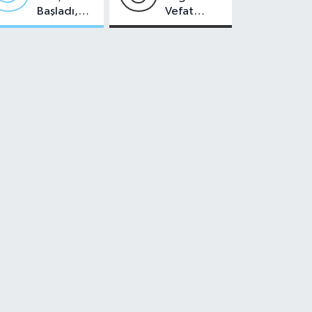
Başladı,
Vefat
Malatya'da
Edenler -
Makas Ne
22 Temmuz
Durumda?
2026