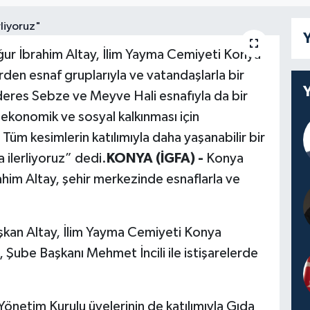
Y
ur İbrahim Altay, İlim Yayma Cemiyeti Konya
rden esnaf gruplarıyla ve vatandaşlarla bir
eres Sebze ve Meyve Hali esnafıyla da bir
 ekonomik ve sosyal kalkınması için
Tüm kesimlerin katılımıyla daha yaşanabilir bir
 ilerliyoruz” dedi.
KONYA (İGFA) -
Konya
him Altay, şehir merkezinde esnaflarla ve
an Altay, İlim Yayma Cemiyeti Konya
, Şube Başkanı Mehmet İncili ile istişarelerde
önetim Kurulu üyelerinin de katılımıyla Gıda