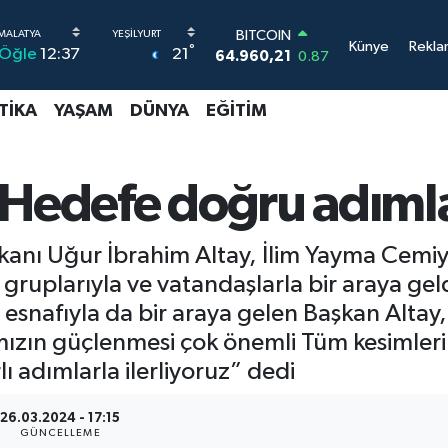
BITCOIN
64.960,21
0.87
Künye
Rekla
°
21
Öğle
12:37
DOLAR
47,7436
0.18
EURO
TIKA
YAŞAM
DÜNYA
EĞITIM
55,2510
0.32
STERLİN
64,4811
0.38
GRAM ALTIN
Hedefe doğru adımlar
6660.55
0.03
BİST100
13.779
-14
anı Uğur İbrahim Altay, İlim Yayma Cemiye
 gruplarıyla ve vatandaşlarla bir araya ge
snafıyla da bir araya gelen Başkan Altay
ımızın güçlenmesi çok önemli Tüm kesimleri
ı adımlarla ilerliyoruz” dedi
26.03.2024 - 17:15
GÜNCELLEME