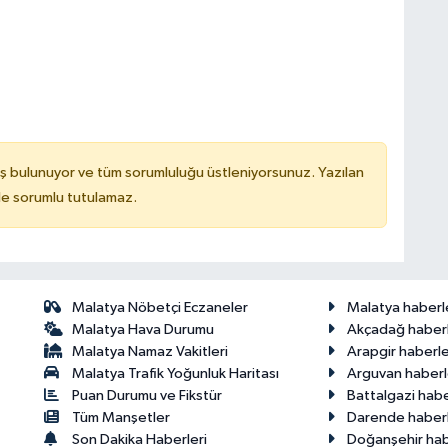
ş bulunuyor ve tüm sorumluluğu üstleniyorsunuz. Yazılan
de sorumlu tutulamaz.
Malatya Nöbetçi Eczaneler
Malatya haberl
Malatya Hava Durumu
Akçadağ haberl
Malatya Namaz Vakitleri
Arapgir haberle
Malatya Trafik Yoğunluk Haritası
Arguvan haberl
Puan Durumu ve Fikstür
Battalgazi habe
Tüm Manşetler
Darende haberl
Son Dakika Haberleri
Doğanşehir hab