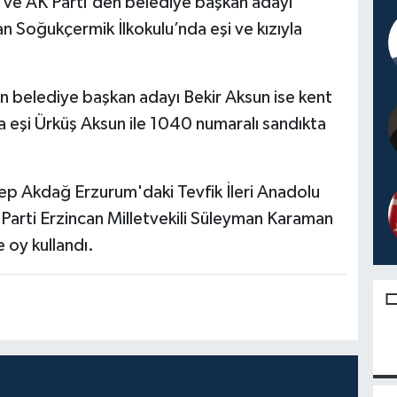
 ve AK Parti'den belediye başkan adayı
Soğukçermik İlkokulu’nda eşi ve kızıyla
 belediye başkan adayı Bekir Aksun ise kent
a eşi Ürküş Aksun ile 1040 numaralı sandıkta
cep Akdağ Erzurum'daki Tevfik İleri Anadolu
 Parti Erzincan Milletvekili Süleyman Karaman
 oy kullandı.