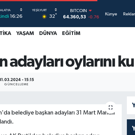
BITCOIN
Künye
Rekla
°
32
kindi
16:26
64.360,53
-0.76
DOLAR
47,7069
0.17
TIKA
YAŞAM
DÜNYA
EĞITIM
EURO
55,0265
0.01
STERLİN
64,1897
0.02
 adayları oylarını ku
GRAM ALTIN
6618.49
2.12
BİST100
31.03.2024 - 15:15
13.887
64
GÜNCELLEME
Y
da belediye başkan adayları 31 Mart Mahalli
landı.