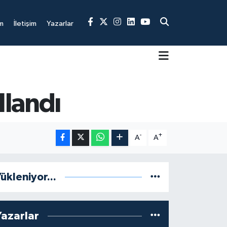
m
İletişim
Yazarlar
llandı
-
+
A
A
ükleniyor...
Yazarlar