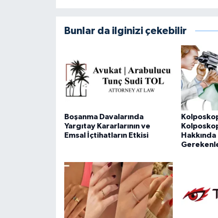
Bunlar da ilginizi çekebilir
Boşanma Davalarında
Kolposkop
Yargıtay Kararlarının ve
Kolposkopi
Emsal İçtihatların Etkisi
Hakkında 
Gerekenl