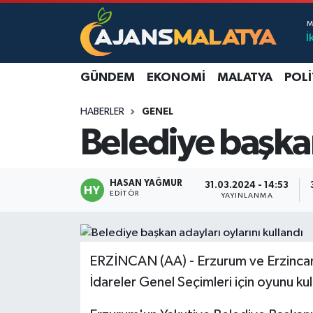
İ
Asayiş
Malatya Nöbetçi Eczaneler
GÜNDEM
EKONOMI
MALATYA
POLI
Dünya
Malatya Hava Durumu
HABERLER
GENEL
Eğitim
Malatya Namaz Vakitleri
Belediye başkan
Ekonomi
Malatya Trafik Yoğunluk Haritası
HASAN YAĞMUR
31.03.2024 - 14:53
Gündem
TFF 3.Lig 2.Grup Puan Durumu ve Fikstür
EDITÖR
YAYINLANMA
Kadın
Tüm Manşetler
ERZİNCAN (AA) - Erzurum ve Erzincan'
Kültür & Sanat
Son Dakika Haberleri
İdareler Genel Seçimleri için oyunu kul
Magazin
Haber Arşivi