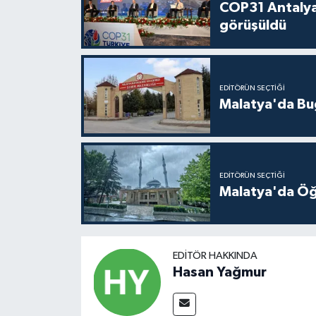
COP31 Antalya
görüşüldü
EDITÖRÜN SEÇTIĞI
Malatya'da Bu
EDITÖRÜN SEÇTIĞI
Malatya'da Öğ
EDITÖR HAKKINDA
Hasan Yağmur