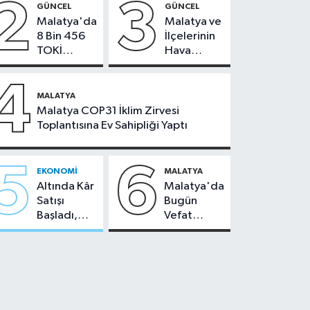
2
3
GÜNCEL
GÜNCEL
Malatya'da
Malatya ve
8 Bin 456
İlçelerinin
TOKİ
Hava
Konutunun
Durumu -
Kurası
24
4
Bugün
Temmuz
MALATYA
Çekiliyor
2026
Malatya COP31 İklim Zirvesi
Toplantısına Ev Sahipliği Yaptı
5
6
EKONOMI
MALATYA
Altında Kâr
Malatya'da
Satışı
Bugün
Başladı,
Vefat
Malatya'da
Edenler -
Makas Ne
22 Temmuz
Durumda?
2026