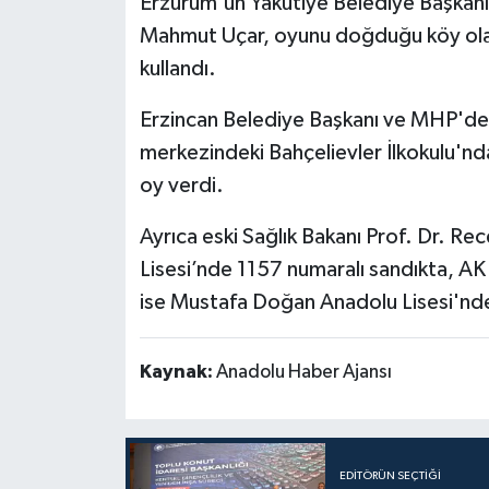
Erzurum'un Yakutiye Belediye Başkanı
Mahmut Uçar, oyunu doğduğu köy olan 
Politika
kullandı.
Sağlık
Erzincan Belediye Başkanı ve MHP'den
Spor
merkezindeki Bahçelievler İlkokulu'nd
oy verdi.
Teknoloji
Ayrıca eski Sağlık Bakanı Prof. Dr. Re
Yaşam
Lisesi’nde 1157 numaralı sandıkta, AK
ise Mustafa Doğan Anadolu Lisesi'nde
Kaynak:
Anadolu Haber Ajansı
EDITÖRÜN SEÇTIĞI