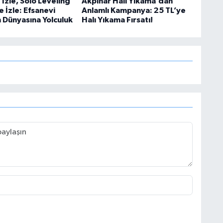
İzle, Solo Leveling
Akpınar Halı Yıkama’dan
e İzle: Efsanevi
Anlamlı Kampanya: 25 TL’ye
n Dünyasına Yolculuk
Halı Yıkama Fırsatı!