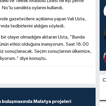
sleki ve Teknik Anadolu Lisesi'ne eşi Şerife
 No'lu sandıkta oylarını kullandı.
nde gazetecilere açıklama yapan Vali Usta,
ında tedbirlerini aldığını söyledi.
en bir olayın olmadığını aktaran Usta, "Bunda
rünün etkisi olduğuna inanıyorum. Saat 16.00
imiz sonuçlanacak. Seçim sonuçlarının ülkemize,
iliyorum." diye konuştu.
 buluşmasında Malatya projeleri