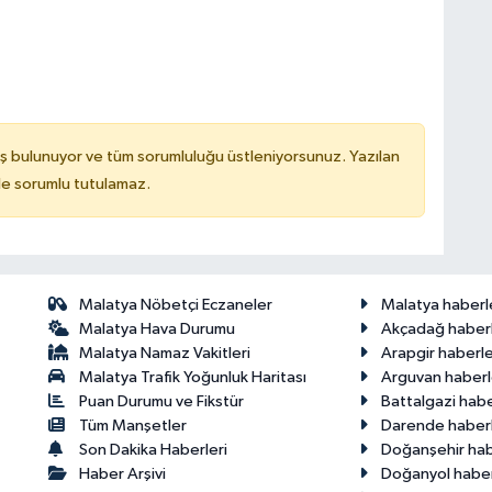
ş bulunuyor ve tüm sorumluluğu üstleniyorsunuz. Yazılan
de sorumlu tutulamaz.
Malatya Nöbetçi Eczaneler
Malatya haberl
Malatya Hava Durumu
Akçadağ haberl
Malatya Namaz Vakitleri
Arapgir haberle
Malatya Trafik Yoğunluk Haritası
Arguvan haberl
Puan Durumu ve Fikstür
Battalgazi habe
Tüm Manşetler
Darende haberl
Son Dakika Haberleri
Doğanşehir hab
Haber Arşivi
Doğanyol haber