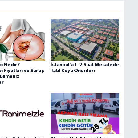
i Nedir?
İstanbul’a 1–2 Saat Mesafede
 Fiyatları ve Süreç
Tatil Köyü Önerileri
Bilmeniz
er