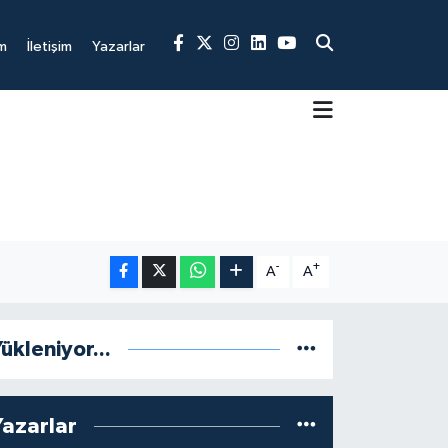
m
İletişim
Yazarlar
-
+
A
A
ükleniyor...
Yazarlar