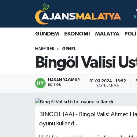
İ
Asayiş
Malatya Nöbetçi Eczaneler
GÜNDEM
EKONOMI
MALATYA
POLI
Dünya
Malatya Hava Durumu
HABERLER
GENEL
Eğitim
Malatya Namaz Vakitleri
Bingöl Valisi U
Ekonomi
Malatya Trafik Yoğunluk Haritası
HASAN YAĞMUR
31.03.2024 - 13:52
Gündem
TFF 3.Lig 2.Grup Puan Durumu ve Fikstür
EDITÖR
YAYINLANMA
Kadın
Tüm Manşetler
BİNGÖL (AA) - Bingöl Valisi Ahmet Ham
Kültür & Sanat
Son Dakika Haberleri
oyunu kullandı.
Magazin
Haber Arşivi