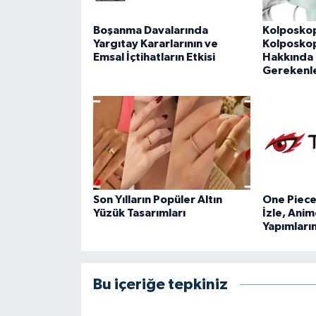
Boşanma Davalarında
Kolposkop
Yargıtay Kararlarının ve
Kolposkopi
Emsal İçtihatların Etkisi
Hakkında 
Gerekenl
Son Yılların Popüler Altın
One Piece 
Yüzük Tasarımları
İzle, Anim
Yapımları
Bu içeriğe tepkiniz