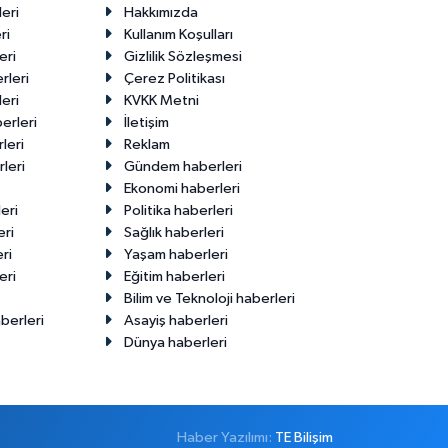
eri
Hakkımızda
ri
Kullanım Koşulları
eri
Gizlilik Sözleşmesi
rleri
Çerez Politikası
eri
KVKK Metni
erleri
İletişim
leri
Reklam
leri
Gündem haberleri
Ekonomi haberleri
eri
Politika haberleri
eri
Sağlık haberleri
ri
Yaşam haberleri
eri
Eğitim haberleri
Bilim ve Teknoloji haberleri
berleri
Asayiş haberleri
Dünya haberleri
Haber Yazılımı:
TE Bilişim