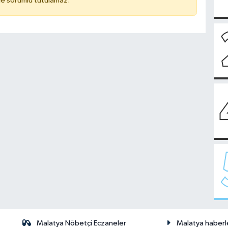
de sorumlu tutulamaz.
Malatya Nöbetçi Eczaneler
Malatya haberl