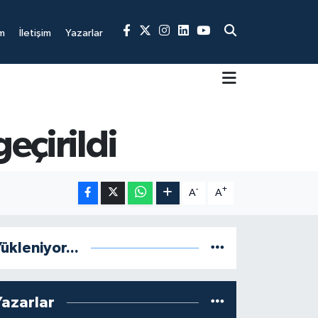
m
İletişim
Yazarlar
eçirildi
-
+
A
A
ükleniyor...
Yazarlar