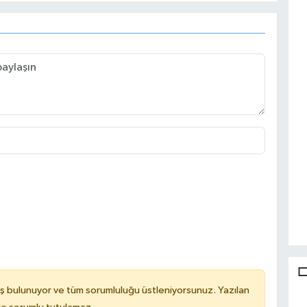
ş bulunuyor ve tüm sorumluluğu üstleniyorsunuz. Yazılan