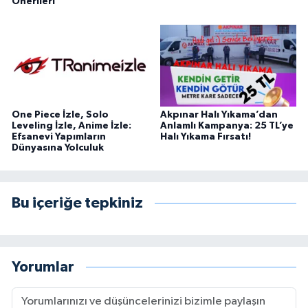
Önerileri
One Piece İzle, Solo
Akpınar Halı Yıkama’dan
Leveling İzle, Anime İzle:
Anlamlı Kampanya: 25 TL’ye
Efsanevi Yapımların
Halı Yıkama Fırsatı!
Dünyasına Yolculuk
Bu içeriğe tepkiniz
Yorumlar