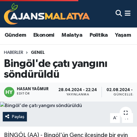
Asayiş
Malatya Nöbetçi Eczaneler
Gündem
Ekonomi
Malatya
Politika
Yaşam
Dünya
Malatya Hava Durumu
HABERLER
GENEL
Eğitim
Malatya Namaz Vakitleri
Bingöl'de çatı yangını
Ekonomi
Malatya Trafik Yoğunluk Haritası
söndürüldü
Gündem
TFF 3.Lig 2.Grup Puan Durumu ve Fikstür
HASAN YAĞMUR
28.04.2024 - 22:24
02.08.2024 - 1
EDITÖR
YAYINLANMA
GÜNCELLEM
Kadın
Tüm Manşetler
Kültür & Sanat
Son Dakika Haberleri
Paylaş
-
+
A
A
Magazin
Haber Arşivi
BİNGÖL (AA) - Bingöl'ün Genç ilçesinde bir evin