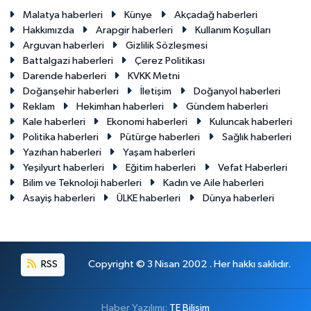
Malatya haberleri
Künye
Akçadağ haberleri
Hakkımızda
Arapgir haberleri
Kullanım Koşulları
Arguvan haberleri
Gizlilik Sözleşmesi
Battalgazi haberleri
Çerez Politikası
Darende haberleri
KVKK Metni
Doğanşehir haberleri
İletişim
Doğanyol haberleri
Reklam
Hekimhan haberleri
Gündem haberleri
Kale haberleri
Ekonomi haberleri
Kuluncak haberleri
Politika haberleri
Pütürge haberleri
Sağlık haberleri
Yazıhan haberleri
Yaşam haberleri
Yeşilyurt haberleri
Eğitim haberleri
Vefat Haberleri
Bilim ve Teknoloji haberleri
Kadın ve Aile haberleri
Asayiş haberleri
ÜLKE haberleri
Dünya haberleri
RSS
Copyright © 3 Nisan 2002 . Her hakkı saklıdır.
Haber Yazılımı:
TE Bilişim