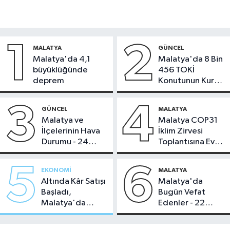
1
2
MALATYA
GÜNCEL
Malatya'da 4,1
Malatya'da 8 Bin
büyüklüğünde
456 TOKİ
deprem
Konutunun Kurası
Bugün Çekiliyor
3
4
GÜNCEL
MALATYA
Malatya ve
Malatya COP31
İlçelerinin Hava
İklim Zirvesi
Durumu - 24
Toplantısına Ev
Temmuz 2026
Sahipliği Yaptı
5
6
EKONOMI
MALATYA
Altında Kâr Satışı
Malatya'da
Başladı,
Bugün Vefat
Malatya'da
Edenler - 22
Makas Ne
Temmuz 2026
Durumda?