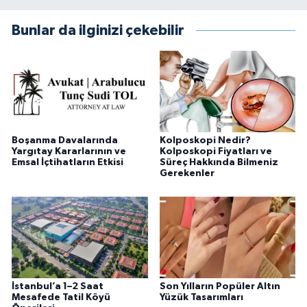
Bunlar da ilginizi çekebilir
Boşanma Davalarında
Kolposkopi Nedir?
Yargıtay Kararlarının ve
Kolposkopi Fiyatları ve
Emsal İçtihatların Etkisi
Süreç Hakkında Bilmeniz
Gerekenler
İstanbul’a 1–2 Saat
Son Yılların Popüler Altın
Mesafede Tatil Köyü
Yüzük Tasarımları