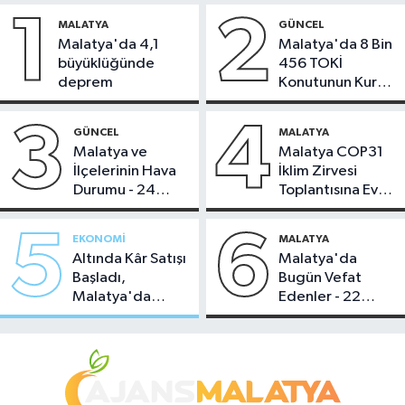
1
2
MALATYA
GÜNCEL
Malatya'da 4,1
Malatya'da 8 Bin
büyüklüğünde
456 TOKİ
deprem
Konutunun Kurası
Bugün Çekiliyor
3
4
GÜNCEL
MALATYA
Malatya ve
Malatya COP31
İlçelerinin Hava
İklim Zirvesi
Durumu - 24
Toplantısına Ev
Temmuz 2026
Sahipliği Yaptı
5
6
EKONOMI
MALATYA
Altında Kâr Satışı
Malatya'da
Başladı,
Bugün Vefat
Malatya'da
Edenler - 22
Makas Ne
Temmuz 2026
Durumda?