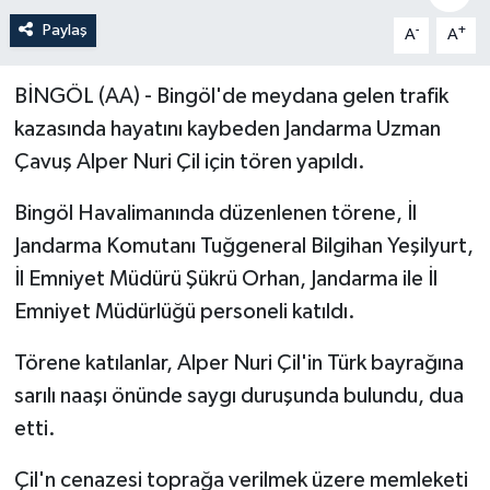
Paylaş
-
+
A
A
Politika
Sağlık
BİNGÖL (AA) - Bingöl'de meydana gelen trafik
kazasında hayatını kaybeden Jandarma Uzman
Spor
Çavuş Alper Nuri Çil için tören yapıldı.
Teknoloji
Bingöl Havalimanında düzenlenen törene, İl
Jandarma Komutanı Tuğgeneral Bilgihan Yeşilyurt,
Yaşam
İl Emniyet Müdürü Şükrü Orhan, Jandarma ile İl
Emniyet Müdürlüğü personeli katıldı.
Törene katılanlar, Alper Nuri Çil'in Türk bayrağına
sarılı naaşı önünde saygı duruşunda bulundu, dua
etti.
Çil'n cenazesi toprağa verilmek üzere memleketi