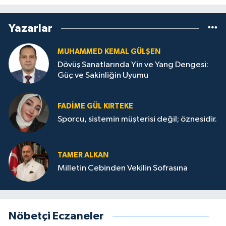
Yazarlar
MUHAMMED KEMAL GÜLŞEN
Dövüş Sanatlarında Yin ve Yang Dengesi:
Güç ve Sakinliğin Uyumu
FADIME GÜL KIRTEKE
Sporcu, sistemin müşterisi değil; öznesidir.
TAMER ALKAN
Milletin Cebinden Vekilin Sofrasına
Nöbetçi Eczaneler