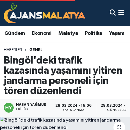
Asayiş
Malatya Nöbetçi Eczaneler
Gündem
Ekonomi
Malatya
Politika
Yaşam
Dünya
Malatya Hava Durumu
HABERLER
GENEL
Eğitim
Malatya Namaz Vakitleri
Bingöl'deki trafik
Ekonomi
Malatya Trafik Yoğunluk Haritası
kazasında yaşamını yitiren
jandarma personeli için
Gündem
TFF 3.Lig 2.Grup Puan Durumu ve Fikstür
tören düzenlendi
Kadın
Tüm Manşetler
HASAN YAĞMUR
28.03.2024 - 16:06
28.03.2024 - 1
EDITÖR
Kültür & Sanat
Son Dakika Haberleri
YAYINLANMA
GÜNCELLEM
Magazin
Haber Arşivi