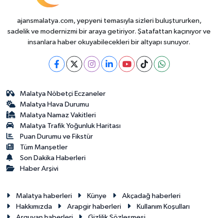
ajansmalatya.com, yepyeni temasıyla sizleri buluştururken,
sadelik ve modernizmi bir araya getiriyor. Şatafattan kaçınıyor ve
insanlara haber okuyabilecekleri bir altyapı sunuyor.
Malatya Nöbetçi Eczaneler
Malatya Hava Durumu
Malatya Namaz Vakitleri
Malatya Trafik Yoğunluk Haritası
Puan Durumu ve Fikstür
Tüm Manşetler
Son Dakika Haberleri
Haber Arşivi
Malatya haberleri
Künye
Akçadağ haberleri
Hakkımızda
Arapgir haberleri
Kullanım Koşulları
Arguvan haberleri
Gizlilik Sözleşmesi