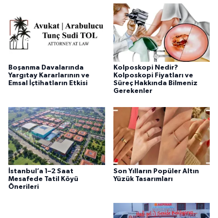
Boşanma Davalarında
Kolposkopi Nedir?
Yargıtay Kararlarının ve
Kolposkopi Fiyatları ve
Emsal İçtihatların Etkisi
Süreç Hakkında Bilmeniz
Gerekenler
İstanbul’a 1–2 Saat
Son Yılların Popüler Altın
Mesafede Tatil Köyü
Yüzük Tasarımları
Önerileri