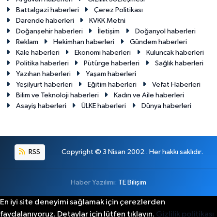
Battalgazi haberleri
Çerez Politikası
Darende haberleri
KVKK Metni
Doğanşehir haberleri
İletişim
Doğanyol haberleri
Reklam
Hekimhan haberleri
Gündem haberleri
Kale haberleri
Ekonomi haberleri
Kuluncak haberleri
Politika haberleri
Pütürge haberleri
Sağlık haberleri
Yazıhan haberleri
Yaşam haberleri
Yeşilyurt haberleri
Eğitim haberleri
Vefat Haberleri
Bilim ve Teknoloji haberleri
Kadın ve Aile haberleri
Asayiş haberleri
ÜLKE haberleri
Dünya haberleri
RSS
Copyright © 3 Nisan 2002 . Her hakkı saklıdır.
Haber Yazılımı:
TE Bilişim
En iyi site deneyimi sağlamak için çerezlerden
faydalanıyoruz. Detaylar için lütfen tıklayın.
Gizlilik politikası