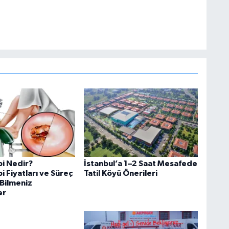
i Nedir?
İstanbul’a 1–2 Saat Mesafede
 Fiyatları ve Süreç
Tatil Köyü Önerileri
Bilmeniz
er