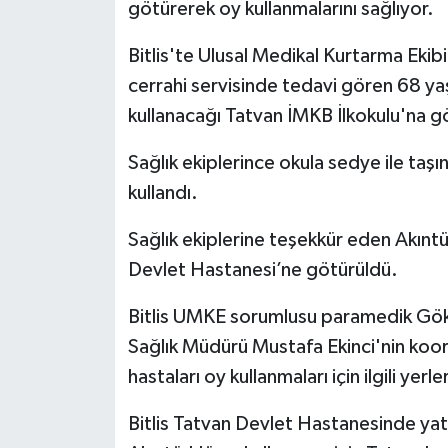
götürerek oy kullanmalarını sağlıyor.
Politika
Bitlis'te Ulusal Medikal Kurtarma Ekib
cerrahi servisinde tedavi gören 68 ya
Sağlık
kullanacağı Tatvan İMKB İlkokulu'na g
Spor
Sağlık ekiplerince okula sedye ile taş
Teknoloji
kullandı.
Sağlık ekiplerine teşekkür eden Akıntü
Yaşam
Devlet Hastanesi’ne götürüldü.
Bitlis UMKE sorumlusu paramedik Gök
Sağlık Müdürü Mustafa Ekinci'nin koo
hastaları oy kullanmaları için ilgili yer
Bitlis Tatvan Devlet Hastanesinde ya