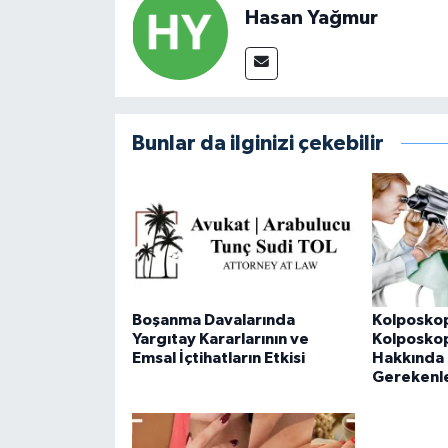
Hasan Yağmur
Bunlar da ilginizi çekebilir
Boşanma Davalarında
Kolposkop
Yargıtay Kararlarının ve
Kolposkopi
Emsal İçtihatların Etkisi
Hakkında 
Gerekenl