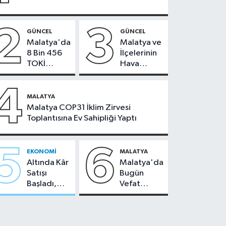
2
3
GÜNCEL
GÜNCEL
Malatya'da
Malatya ve
8 Bin 456
İlçelerinin
TOKİ
Hava
Konutunun
Durumu -
Kurası
24
4
Bugün
Temmuz
MALATYA
Çekiliyor
2026
Malatya COP31 İklim Zirvesi
Toplantısına Ev Sahipliği Yaptı
5
6
EKONOMI
MALATYA
Altında Kâr
Malatya'da
Satışı
Bugün
Başladı,
Vefat
Malatya'da
Edenler -
Makas Ne
22 Temmuz
Durumda?
2026