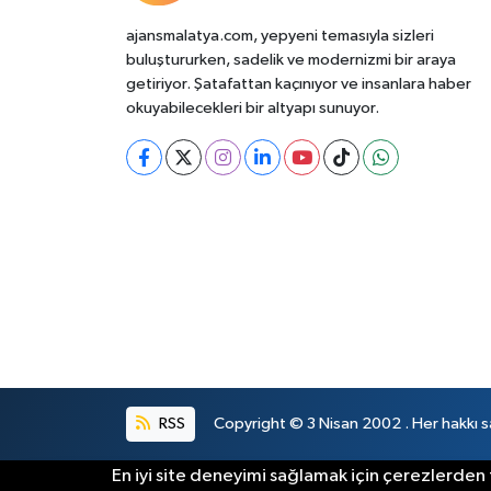
ajansmalatya.com, yepyeni temasıyla sizleri
buluştururken, sadelik ve modernizmi bir araya
getiriyor. Şatafattan kaçınıyor ve insanlara haber
okuyabilecekleri bir altyapı sunuyor.
RSS
Copyright © 3 Nisan 2002 . Her hakkı sa
En iyi site deneyimi sağlamak için çerezlerden f