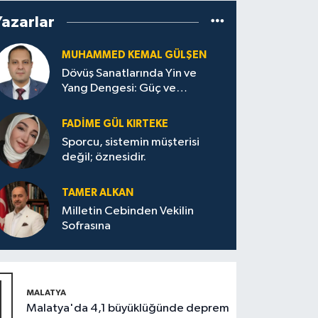
Yazarlar
MUHAMMED KEMAL GÜLŞEN
Dövüş Sanatlarında Yin ve
Yang Dengesi: Güç ve
Sakinliğin Uyumu
FADIME GÜL KIRTEKE
Sporcu, sistemin müşterisi
değil; öznesidir.
TAMER ALKAN
Milletin Cebinden Vekilin
Sofrasına
1
MALATYA
Malatya'da 4,1 büyüklüğünde deprem