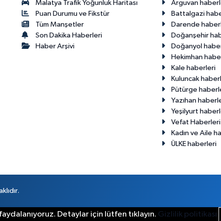
Malatya Trafik Yoğunluk Haritası
Arguvan haberl
Puan Durumu ve Fikstür
Battalgazi habe
Tüm Manşetler
Darende haberl
Son Dakika Haberleri
Doğanşehir hab
Haber Arşivi
Doğanyol haber
Hekimhan haber
Kale haberleri
Kuluncak haberl
Pütürge haberl
Yazıhan haberle
Yeşilyurt haberl
Vefat Haberleri
Kadın ve Aile ha
ÜLKE haberleri
klıdır.
aydalanıyoruz. Detaylar için lütfen tıklayın.
Gizlilik politikası