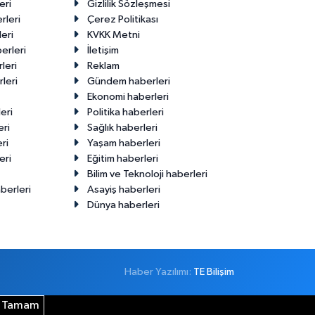
eri
Gizlilik Sözleşmesi
rleri
Çerez Politikası
eri
KVKK Metni
erleri
İletişim
leri
Reklam
leri
Gündem haberleri
Ekonomi haberleri
eri
Politika haberleri
eri
Sağlık haberleri
ri
Yaşam haberleri
eri
Eğitim haberleri
Bilim ve Teknoloji haberleri
berleri
Asayiş haberleri
Dünya haberleri
Haber Yazılımı:
TE Bilişim
Tamam