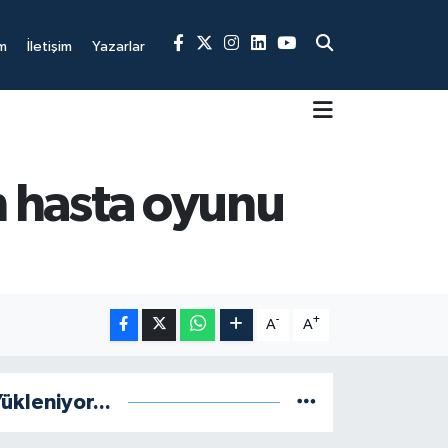
m
İletişim
Yazarlar
n hasta oyunu
-
+
A
A
ükleniyor...