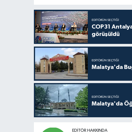
EDITÖRÜN SEÇTIĞI
COP31 Antalya
görüşüldü
EDITÖRÜN SEÇTIĞI
Malatya'da Bu
EDITÖRÜN SEÇTIĞI
Malatya'da Öğ
EDITÖR HAKKINDA