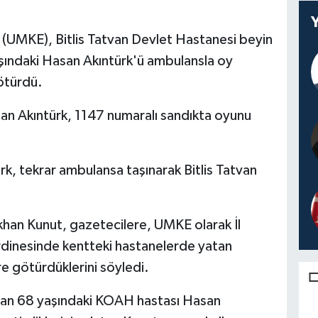
i (UMKE), Bitlis Tatvan Devlet Hastanesi beyin
şındaki Hasan Akıntürk'ü ambulansla oy
ötürdü.
ınan Akıntürk, 1147 numaralı sandıkta oyunu
rk, tekrar ambulansa taşınarak Bitlis Tatvan
han Kunut, gazetecilere, UMKE olarak İl
rdinesinde kentteki hastanelerde yatan
lere götürdüklerini söyledi.
tan 68 yaşındaki KOAH hastası Hasan