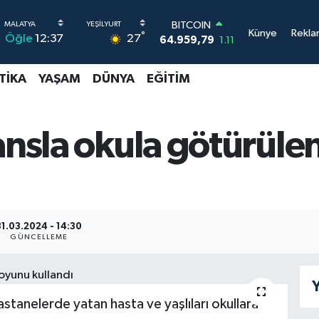
BITCOIN
Künye
Rekla
°
27
Öğle
12:37
64.959,79
1.11
DOLAR
47,7436
0.18
TIKA
YAŞAM
DÜNYA
EĞITIM
EURO
55,2510
0.32
STERLİN
64,4811
0.38
ansla okula götürüle
GRAM ALTIN
6660.55
0.03
BİST100
13.779
-14
31.03.2024 - 14:30
GÜNCELLEME
Y
 hastanelerde yatan hasta ve yaşlıları okullara