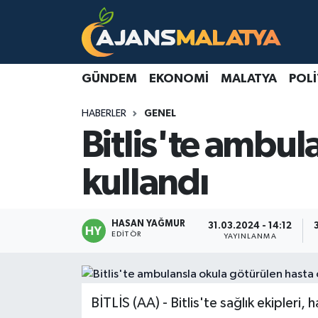
Asayiş
Malatya Nöbetçi Eczaneler
GÜNDEM
EKONOMI
MALATYA
POLI
Dünya
Malatya Hava Durumu
HABERLER
GENEL
Eğitim
Malatya Namaz Vakitleri
Bitlis'te ambul
Ekonomi
Malatya Trafik Yoğunluk Haritası
kullandı
Gündem
TFF 3.Lig 2.Grup Puan Durumu ve Fikstür
HASAN YAĞMUR
31.03.2024 - 14:12
Kadın
Tüm Manşetler
EDITÖR
YAYINLANMA
Kültür & Sanat
Son Dakika Haberleri
BİTLİS (AA) - Bitlis'te sağlık ekipleri,
Magazin
Haber Arşivi