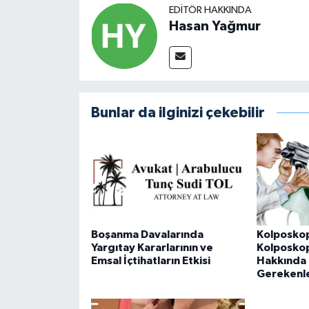
EDITÖR HAKKINDA
Hasan Yağmur
Bunlar da ilginizi çekebilir
Boşanma Davalarında
Kolposkop
Yargıtay Kararlarının ve
Kolposkopi
Emsal İçtihatların Etkisi
Hakkında 
Gerekenl