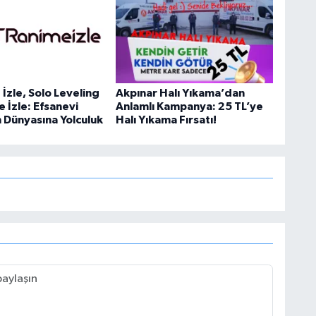
İzle, Solo Leveling
Akpınar Halı Yıkama’dan
e İzle: Efsanevi
Anlamlı Kampanya: 25 TL’ye
n Dünyasına Yolculuk
Halı Yıkama Fırsatı!