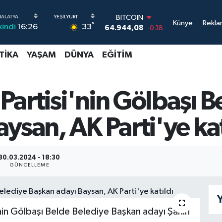
BITCOIN
Künye
Rekla
°
33
kindi
16:26
64.944,08
-0.18
DOLAR
47,7436
0.18
TIKA
YAŞAM
DÜNYA
EĞITIM
EURO
55,2510
0.32
STERLİN
64,4811
0.38
 Partisi'nin Gölbaşı 
GRAM ALTIN
6660.55
0.03
ysan, AK Parti'ye kat
BİST100
13.779
-14
30.03.2024 - 18:30
GÜNCELLEME
Y
i'nin Gölbaşı Belde Belediye Başkan adayı Şahin