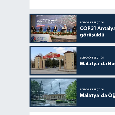
EDITÖRÜN SEÇTIĞI
COP31 Antalya
görüşüldü
EDITÖRÜN SEÇTIĞI
Malatya'da Bu
EDITÖRÜN SEÇTIĞI
Malatya'da Öğ