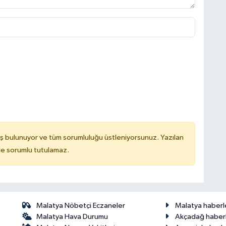
ş bulunuyor ve tüm sorumluluğu üstleniyorsunuz. Yazılan
de sorumlu tutulamaz.
Malatya Nöbetçi Eczaneler
Malatya haberl
Malatya Hava Durumu
Akçadağ haberl