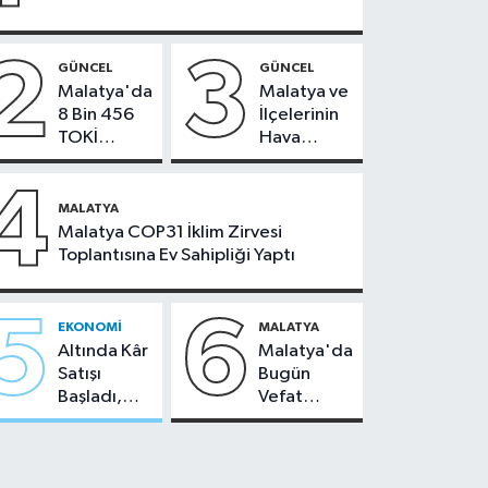
2
3
GÜNCEL
GÜNCEL
Malatya'da
Malatya ve
8 Bin 456
İlçelerinin
TOKİ
Hava
Konutunun
Durumu -
Kurası
24
4
Bugün
Temmuz
MALATYA
Çekiliyor
2026
Malatya COP31 İklim Zirvesi
Toplantısına Ev Sahipliği Yaptı
5
6
EKONOMI
MALATYA
Altında Kâr
Malatya'da
Satışı
Bugün
Başladı,
Vefat
Malatya'da
Edenler -
Makas Ne
22 Temmuz
Durumda?
2026