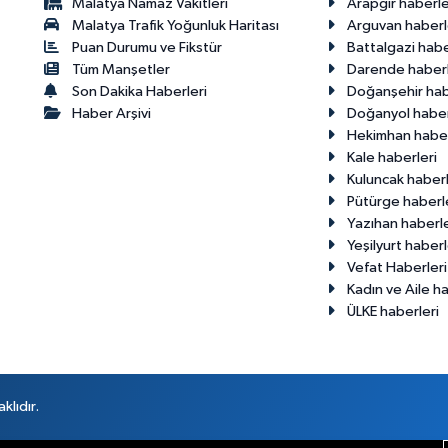
Malatya Namaz Vakitleri
Arapgir haberle
Malatya Trafik Yoğunluk Haritası
Arguvan haberl
Puan Durumu ve Fikstür
Battalgazi habe
Tüm Manşetler
Darende haberl
Son Dakika Haberleri
Doğanşehir hab
Haber Arşivi
Doğanyol haber
Hekimhan haber
Kale haberleri
Kuluncak haberl
Pütürge haberl
Yazıhan haberle
Yeşilyurt haberl
Vefat Haberleri
Kadın ve Aile ha
ÜLKE haberleri
klıdır.