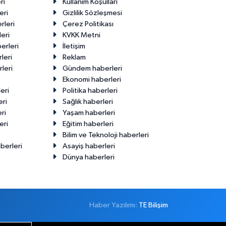
ri
Kullanım Koşulları
eri
Gizlilik Sözleşmesi
rleri
Çerez Politikası
eri
KVKK Metni
erleri
İletişim
leri
Reklam
leri
Gündem haberleri
Ekonomi haberleri
eri
Politika haberleri
eri
Sağlık haberleri
ri
Yaşam haberleri
eri
Eğitim haberleri
Bilim ve Teknoloji haberleri
berleri
Asayiş haberleri
Dünya haberleri
Haber Yazılımı:
TE Bilişim