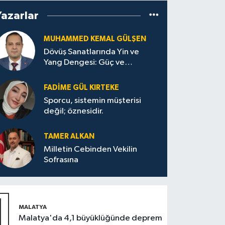
Yazarlar
MUHAMMED KEMAL GÜLŞEN
Dövüş Sanatlarında Yin ve
Yang Dengesi: Güç ve
Sakinliğin Uyumu
FADIME GÜL KIRTEKE
Sporcu, sistemin müşterisi
değil; öznesidir.
TAMER ALKAN
Milletin Cebinden Vekilin
Sofrasına
1
MALATYA
Malatya'da 4,1 büyüklüğünde deprem