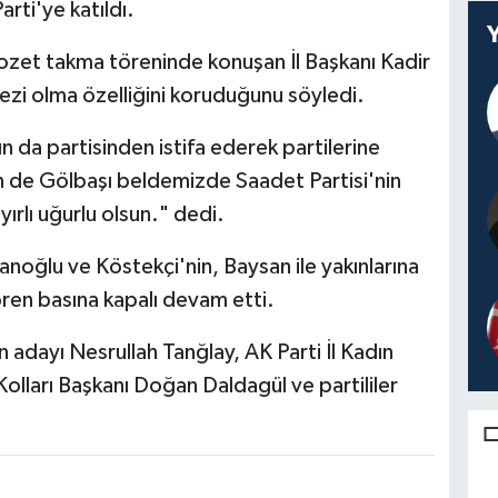
rti'ye katıldı.
rozet takma töreninde konuşan İl Başkanı Kadir
ezi olma özelliğini koruduğunu söyledi.
n da partisinden istifa ederek partilerine
n de Gölbaşı beldemizde Saadet Partisi'nin
yırlı uğurlu olsun." dedi.
hanoğlu ve Köstekçi'nin, Baysan ile yakınlarına
ören basına kapalı devam etti.
n adayı Nesrullah Tanğlay, AK Parti İl Kadın
Kolları Başkanı Doğan Daldagül ve partililer