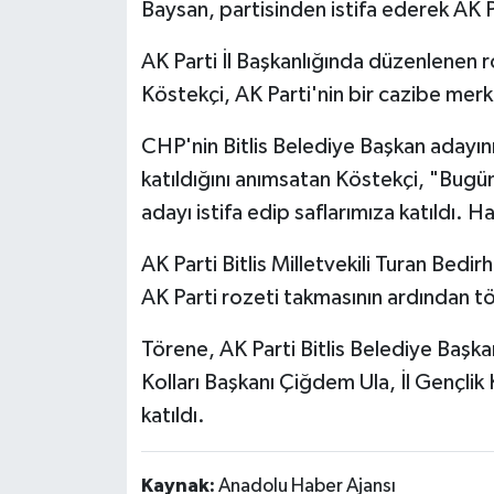
Baysan, partisinden istifa ederek AK Pa
Politika
AK Parti İl Başkanlığında düzenlenen 
Köstekçi, AK Parti'nin bir cazibe merk
Sağlık
CHP'nin Bitlis Belediye Başkan adayını
Spor
katıldığını anımsatan Köstekçi, "Bugü
Teknoloji
adayı istifa edip saflarımıza katıldı. Ha
AK Parti Bitlis Milletvekili Turan Bedir
Yaşam
AK Parti rozeti takmasının ardından t
Törene, AK Parti Bitlis Belediye Başka
Kolları Başkanı Çiğdem Ula, İl Gençlik 
katıldı.
Kaynak:
Anadolu Haber Ajansı