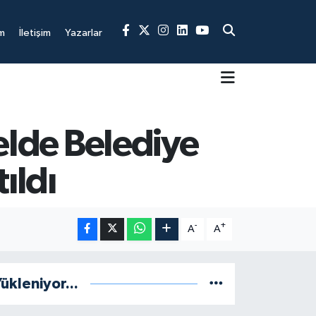
m
İletişim
Yazarlar
Belde Belediye
ıldı
-
+
A
A
ükleniyor...