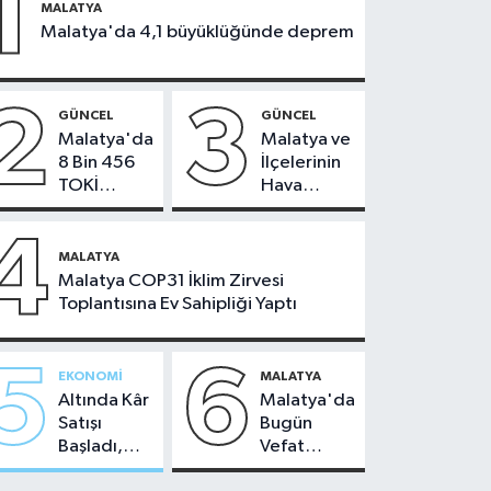
1
MALATYA
Malatya'da 4,1 büyüklüğünde deprem
2
3
GÜNCEL
GÜNCEL
Malatya'da
Malatya ve
8 Bin 456
İlçelerinin
TOKİ
Hava
Konutunun
Durumu -
Kurası
24
4
Bugün
Temmuz
MALATYA
Çekiliyor
2026
Malatya COP31 İklim Zirvesi
Toplantısına Ev Sahipliği Yaptı
5
6
EKONOMI
MALATYA
Altında Kâr
Malatya'da
Satışı
Bugün
Başladı,
Vefat
Malatya'da
Edenler -