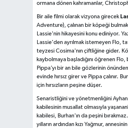
ormana dönen kahramanlar, Christopher
Bir aile filmi olarak vizyona girecek
La
Adventure), çalınan bir köpeği bulmak 
Lassie'nin hikayesini konu ediniyor. Ya
Lassie'den ayrılmak istemeyen Flo, tat
teyzesi Cosima'nın çiftliğine gider. K
kaybolmaya başladığını öğrenen Flo, b
Pippa’yı bir an bile gözlerinin önün
evinde hırsız girer ve Pippa çalınır. B
için hırsızların peşine düşer.
Senaristliğini ve yönetmenliğini Ayhan
kabilesinin musallat olmasıyla yaşananl
kabilesi, Burhan'ın da peşini bırakma
yılların ardından kızı Yağmur, annesin