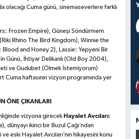
a olacağı Cuma günü, sinemaseverlere farklı
ters: Frozen Empire), Güneşi Söndürmem
(Riki Rhino The Bird Kingdom), Winnie the
 Blood and Honey 2), Lassie: Yepyeni Bir
n Günü, İhtiyar Delikanlı (Old Boy 2004),
Laneti ve Gudubet (Ölmek İstemiyorum)
art Cuma haftasının vizyon programında yer
N ÖNE ÇIKANLARI
nliğinde vizyona girecek
Hayalet Avcıları:
, dünyayı ikinci bir Buzul Çağı’ndan
i ve eski Hayalet Avcıları’nın hikayesini konu