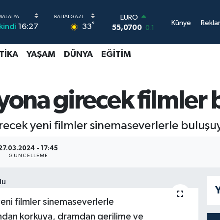
EURO
Künye
Rekla
°
33
İkindi
16:27
55,0700
0.1
STERLİN
64,2438
0.21
TIKA
YAŞAM
DÜNYA
EĞITIM
GRAM ALTIN
6518.23
0.39
BİST100
13.768
48
na girecek filmler b
BITCOIN
64.602,05
0.69
DOLAR
cek yeni filmler sinemaseverlerle buluşu
47,5986
0.06
27.03.2024 - 17:45
GÜNCELLEME
Y
ni filmler sinemaseverlerle
ndan korkuya, dramdan gerilime ve