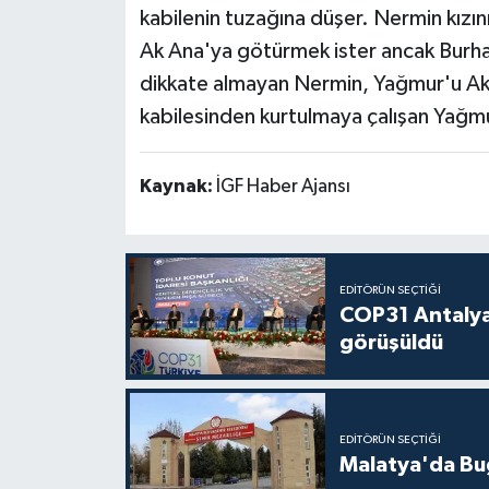
kabilenin tuzağına düşer. Nermin kızı
Ak Ana'ya götürmek ister ancak Burhan 
dikkate almayan Nermin, Yağmur'u Ak 
kabilesinden kurtulmaya çalışan Yağmur
Kaynak:
İGF Haber Ajansı
EDITÖRÜN SEÇTIĞI
COP31 Antalya
görüşüldü
EDITÖRÜN SEÇTIĞI
Malatya'da Bu