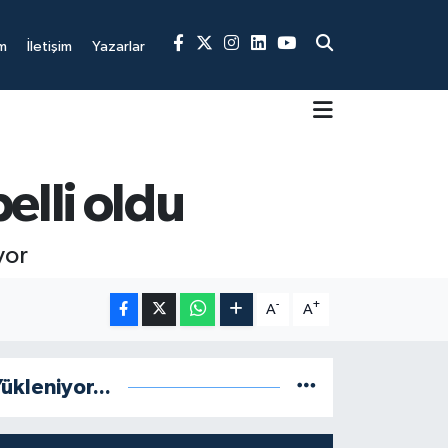
m
İletişim
Yazarlar
elli oldu
yor
-
+
A
A
ükleniyor...