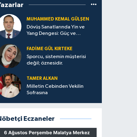
Yazarlar
MUHAMMED KEMAL GÜLŞEN
Dövüş Sanatlarında Yin ve
Yang Dengesi: Güç ve
Sakinliğin Uyumu
FADIME GÜL KIRTEKE
Sporcu, sistemin müşterisi
değil; öznesidir.
TAMER ALKAN
Milletin Cebinden Vekilin
Sofrasına
Nöbetçi Eczaneler