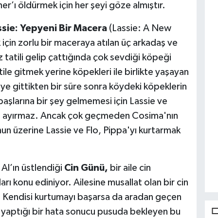
’ı öldürmek için her şeyi göze almıştır.
ssie: Yepyeni Bir Macera
(Lassie: A New
için zorlu bir maceraya atılan üç arkadaş ve
z tatili gelip çattığında çok sevdiği köpeği
ile gitmek yerine köpekleri ile birlikte yaşayan
öye gittikten bir süre sonra köydeki köpeklerin
aşlarına bir şey gelmemesi için Lassie ve
den ayırmaz. Ancak çok geçmeden Cosima'nın
unun üzerine Lassie ve Flo, Pippa'yı kurtarmak
 Al’ın üstlendiği
Cin Günü,
bir aile cin
arı konu ediniyor. Ailesine musallat olan bir cin
z. Kendisi kurtumayı başarsa da aradan geçen
in yaptığı bir hata sonucu pusuda bekleyen bu