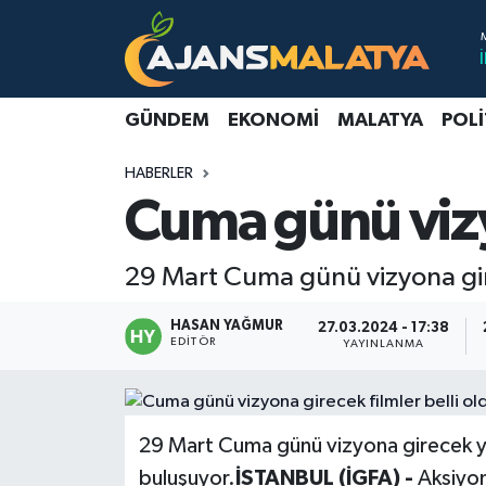
Asayiş
Malatya Nöbetçi Eczaneler
GÜNDEM
EKONOMI
MALATYA
POLI
Dünya
Malatya Hava Durumu
HABERLER
Eğitim
Malatya Namaz Vakitleri
Cuma günü vizyo
Ekonomi
Malatya Trafik Yoğunluk Haritası
29 Mart Cuma günü vizyona gire
Gündem
TFF 3.Lig 2.Grup Puan Durumu ve Fikstür
HASAN YAĞMUR
27.03.2024 - 17:38
EDITÖR
YAYINLANMA
Kadın
Tüm Manşetler
Kültür & Sanat
Son Dakika Haberleri
29 Mart Cuma günü vizyona girecek ye
Magazin
Haber Arşivi
buluşuyor.
İSTANBUL (İGFA) -
Aksiyo