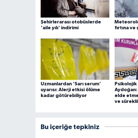
Şehirlerarası otobüslerde
Meteoroloj
'aile yılı' indirimi
fırtına ve 
Uzmanlardan 'Sarı serum'
Psikoloji
uyarısı: Alerji etkisi ölüme
Aydoğan: 
kadar götürebiliyor
elde etmek
ve süreklil
Bu içeriğe tepkiniz