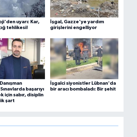
i'den uyarı: Kar,
İşgal, Gazze'ye yardım
çığ tehlikesi!
girişlerini engelliyor
k Danışman
İşgalci siyonistler Lübnan'da
Sınavlarda başarıyı
bir aracı bombaladı: Bir şehit
 için sabır, disiplin
ik şart