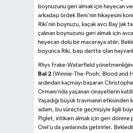
boynuzunu geri almak için heyecan ver
arkadaşı ördek Beni'nin hikayesini ko
Riki'nin boynuzu, kaçak avcı Bay Jak tar
çalınan boynuzunu geri almak için avc
heyecan dolu bir maceraya atılır. Bekle
boyunca Riki, başı dertte olan hayvanl
Rhys Frake-Waterfield yönetmenliğin
Bal 2
(Winnie-The-Pooh: Blood and H
ardından kaçmayı başaran Christopher
Ormanı’nda yaşanan cinayetlerin katil
Yaşadığı büyük travmanın etkisinden k
adam, bu süreçte geçmişiyle ilgili büy
Piglet, intikam almak için geri dönme
Owl’u da yanlarında getirirler. Bekled