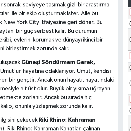
ir sonraki seviyeye taşımak gizli bir araştırma
ları ile bir ekip oluşturmak ister. Aile bu
ik New York City itfaiyesine geri döner. Bu
 şeytani bir güç serbest kalır. Bu durumun
kibi, evlerini korumak ve dünyayı ikinci bir
ni birleştirmek zorunda kalır.
buluşacak
Güneşi Söndürmem Gerek,
lan Umut'un hayatına odaklanıyor. Umut, kendisi
ren bir gençtir. Ancak onun hayatı, hayatındaki
etmesiyle alt üst olur. Büyük bir yıkıma uğrayan
etmekte zorlanır. Ancak bu sırada hiç
 kalıp, onunla yüzleşmek zorunda kalır.
ilgisini çekecek
Riki Rhino: Kahraman
), Riki Rhino: Kahraman Kanatlar, çalınan