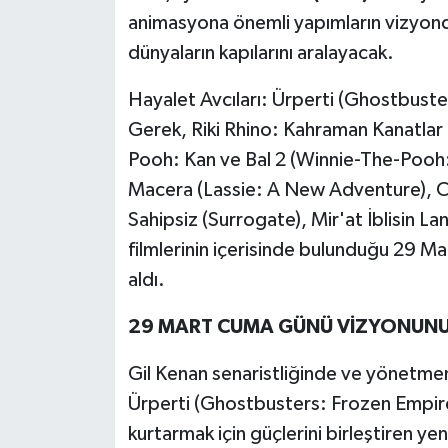
animasyona önemli yapımların vizyond
Politika
dünyaların kapılarını aralayacak.
Sağlık
Hayalet Avcıları: Ürperti (Ghostbus
Gerek, Riki Rhino: Kahraman Kanatlar 
Spor
Pooh: Kan ve Bal 2 (Winnie-The-Pooh:
Teknoloji
Macera (Lassie: A New Adventure), Ci
Sahipsiz (Surrogate), Mir'at İblisin 
Yaşam
filmlerinin içerisinde bulunduğu 29 M
aldı.
29 MART CUMA GÜNÜ VİZYONUNU
Gil Kenan senaristliğinde ve yönetme
Ürperti (Ghostbusters: Frozen Empire)
kurtarmak için güçlerini birleştiren yen