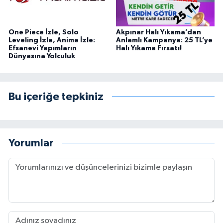
One Piece İzle, Solo
Akpınar Halı Yıkama’dan
Leveling İzle, Anime İzle:
Anlamlı Kampanya: 25 TL’ye
Efsanevi Yapımların
Halı Yıkama Fırsatı!
Dünyasına Yolculuk
Bu içeriğe tepkiniz
Yorumlar