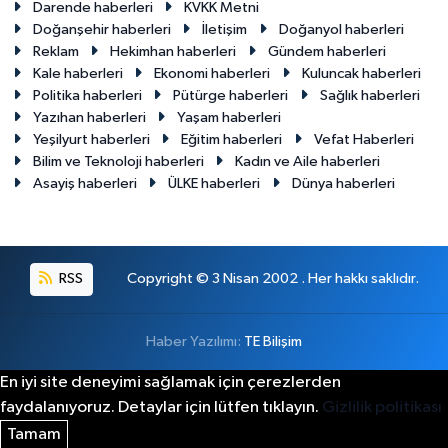
Darende haberleri
KVKK Metni
Doğanşehir haberleri
İletişim
Doğanyol haberleri
Reklam
Hekimhan haberleri
Gündem haberleri
Kale haberleri
Ekonomi haberleri
Kuluncak haberleri
Politika haberleri
Pütürge haberleri
Sağlık haberleri
Yazıhan haberleri
Yaşam haberleri
Yeşilyurt haberleri
Eğitim haberleri
Vefat Haberleri
Bilim ve Teknoloji haberleri
Kadın ve Aile haberleri
Asayiş haberleri
ÜLKE haberleri
Dünya haberleri
RSS
Copyright © 3 Nisan 2002 . Her hakkı saklıdır.
Haber Yazılımı:
TE Bilişim
En iyi site deneyimi sağlamak için çerezlerden
faydalanıyoruz. Detaylar için lütfen tıklayın.
Gizlilik politikası
Tamam