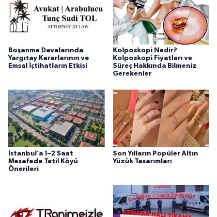
Boşanma Davalarında
Kolposkopi Nedir?
Yargıtay Kararlarının ve
Kolposkopi Fiyatları ve
Emsal İçtihatların Etkisi
Süreç Hakkında Bilmeniz
Gerekenler
İstanbul’a 1–2 Saat
Son Yılların Popüler Altın
Mesafede Tatil Köyü
Yüzük Tasarımları
Önerileri