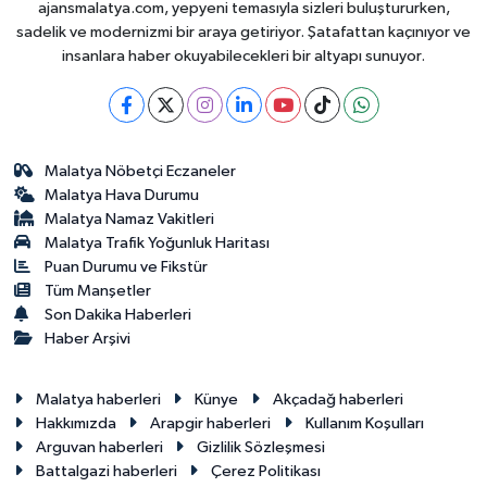
ajansmalatya.com, yepyeni temasıyla sizleri buluştururken,
sadelik ve modernizmi bir araya getiriyor. Şatafattan kaçınıyor ve
insanlara haber okuyabilecekleri bir altyapı sunuyor.
Malatya Nöbetçi Eczaneler
Malatya Hava Durumu
Malatya Namaz Vakitleri
Malatya Trafik Yoğunluk Haritası
Puan Durumu ve Fikstür
Tüm Manşetler
Son Dakika Haberleri
Haber Arşivi
Malatya haberleri
Künye
Akçadağ haberleri
Hakkımızda
Arapgir haberleri
Kullanım Koşulları
Arguvan haberleri
Gizlilik Sözleşmesi
Battalgazi haberleri
Çerez Politikası