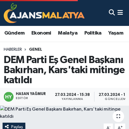
Asayiş
Malatya Nöbetçi Eczaneler
Gündem
Ekonomi
Malatya
Politika
Yaşam
Dünya
Malatya Hava Durumu
HABERLER
GENEL
Eğitim
Malatya Namaz Vakitleri
DEM Parti Eş Genel Başkanı
Ekonomi
Malatya Trafik Yoğunluk Haritası
Bakırhan, Kars'taki mitinge
katıldı
Gündem
TFF 3.Lig 2.Grup Puan Durumu ve Fikstür
HASAN YAĞMUR
Kadın
Tüm Manşetler
27.03.2024 - 15:38
27.03.2024 - 16
EDITÖR
YAYINLANMA
GÜNCELLEME
Kültür & Sanat
Son Dakika Haberleri
Magazin
Haber Arşivi
Paylaş
-
+
A
A