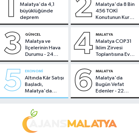
1
2
Malatya'da 4,1
Malatya'da 8 Bin
büyüklüğünde
456 TOKİ
deprem
Konutunun Kurası
Bugün Çekiliyor
3
4
GÜNCEL
MALATYA
Malatya ve
Malatya COP31
İlçelerinin Hava
İklim Zirvesi
Durumu - 24
Toplantısına Ev
Temmuz 2026
Sahipliği Yaptı
5
6
EKONOMI
MALATYA
Altında Kâr Satışı
Malatya'da
Başladı,
Bugün Vefat
Malatya'da
Edenler - 22
Makas Ne
Temmuz 2026
Durumda?