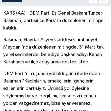
Politika
KARS (AA) - DEM Parti Eş Genel Başkanı Tuncer
Bakırhan, partisince Kars'ta düzenlenen mitinge
Sağlık
katıldı.
Spor
Bakırhan, Haydar Aliyev Caddesi Cumhuriyet
Teknoloji
Meydanı'nda düzenlenen mitingde, 31 Mart'taki
yerel seçimlerde, belediye başkan adayı Kenan
Yaşam
Karahancı ve ilçe adaylarına destek istedi.
DEM Parti'nin üçüncü yol olduğunu ifade eden
Bakırhan "Kadınların, emekçilerin, gençlerin,
ezilenlerin partisiyiz. Üçüncü yol öylesine
söylenmiş bir yol değil, hiç kimse bizi üçüncü
yoldan vazgeçiremez, bize ayar veremez,
dümeni yanlış yere kıramaz, biz buna izin