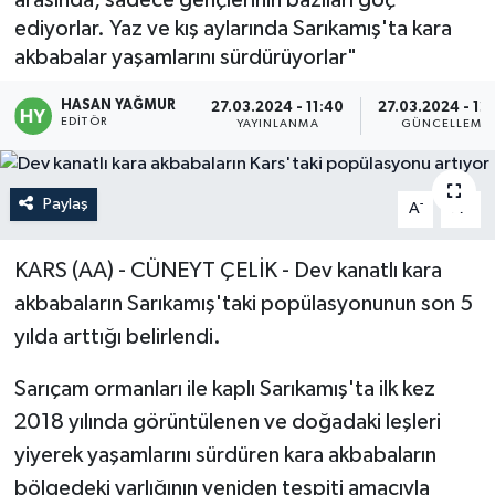
ediyorlar. Yaz ve kış aylarında Sarıkamış'ta kara
Politika
akbabalar yaşamlarını sürdürüyorlar"
Sağlık
HASAN YAĞMUR
27.03.2024 - 11:40
27.03.2024 - 12
EDITÖR
YAYINLANMA
GÜNCELLEME
Spor
Paylaş
-
+
Teknoloji
A
A
Yaşam
KARS (AA) - CÜNEYT ÇELİK - Dev kanatlı kara
akbabaların Sarıkamış'taki popülasyonunun son 5
yılda arttığı belirlendi.
Sarıçam ormanları ile kaplı Sarıkamış'ta ilk kez
2018 yılında görüntülenen ve doğadaki leşleri
yiyerek yaşamlarını sürdüren kara akbabaların
bölgedeki varlığının yeniden tespiti amacıyla