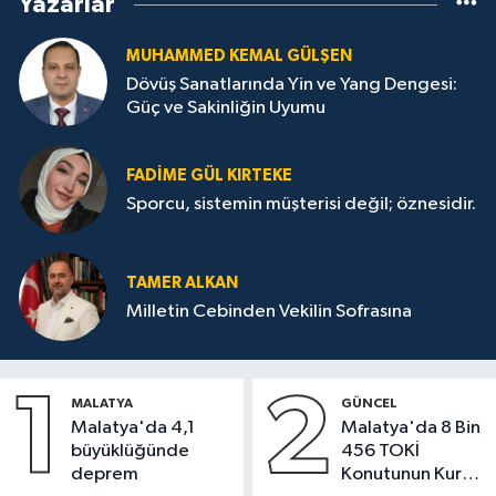
Yazarlar
MUHAMMED KEMAL GÜLŞEN
Dövüş Sanatlarında Yin ve Yang Dengesi:
Güç ve Sakinliğin Uyumu
FADIME GÜL KIRTEKE
Sporcu, sistemin müşterisi değil; öznesidir.
TAMER ALKAN
Milletin Cebinden Vekilin Sofrasına
1
2
MALATYA
GÜNCEL
Malatya'da 4,1
Malatya'da 8 Bin
büyüklüğünde
456 TOKİ
deprem
Konutunun Kurası