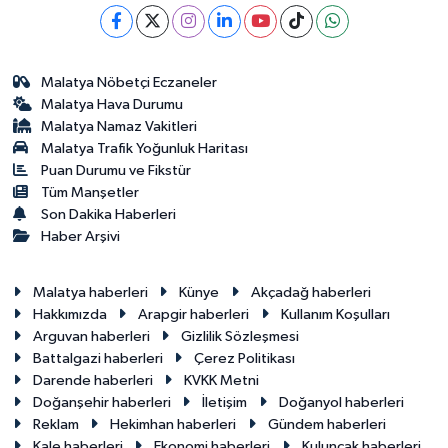
Malatya Nöbetçi Eczaneler
Malatya Hava Durumu
Malatya Namaz Vakitleri
Malatya Trafik Yoğunluk Haritası
Puan Durumu ve Fikstür
Tüm Manşetler
Son Dakika Haberleri
Haber Arşivi
Malatya haberleri
Künye
Akçadağ haberleri
Hakkımızda
Arapgir haberleri
Kullanım Koşulları
Arguvan haberleri
Gizlilik Sözleşmesi
Battalgazi haberleri
Çerez Politikası
Darende haberleri
KVKK Metni
Doğanşehir haberleri
İletişim
Doğanyol haberleri
Reklam
Hekimhan haberleri
Gündem haberleri
Kale haberleri
Ekonomi haberleri
Kuluncak haberleri