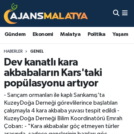
Asayiş
Malatya Nöbetçi Eczaneler
Gündem
Ekonomi
Malatya
Politika
Yaşam
Dünya
Malatya Hava Durumu
HABERLER
GENEL
Eğitim
Malatya Namaz Vakitleri
Dev kanatlı kara
Ekonomi
Malatya Trafik Yoğunluk Haritası
akbabaların Kars'taki
popülasyonu artıyor
Gündem
TFF 3.Lig 2.Grup Puan Durumu ve Fikstür
- Sarıçam ormanları ile kaplı Sarıkamış'ta
Kadın
Tüm Manşetler
KuzeyDoğa Derneği görevlilerince başlatılan
çalışmayla 4 kara akbaba yuvası tespit edildi -
Kültür & Sanat
Son Dakika Haberleri
KuzeyDoğa Derneği Bilim Koordinatörü Emrah
Çoban: - "Kara akbabalar göç etmeyen türler
Magazin
Haber Arşivi
arasında, sadece gençlerinin bazıları göç