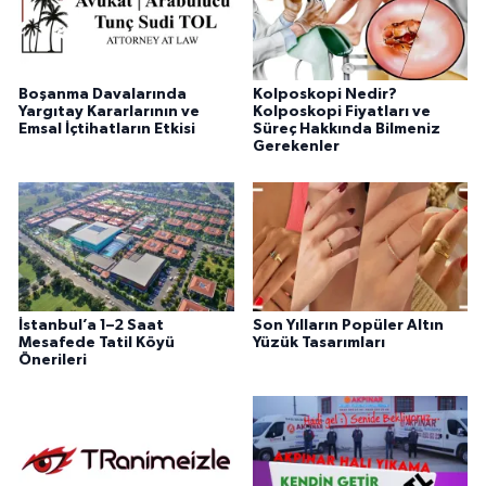
Boşanma Davalarında
Kolposkopi Nedir?
Yargıtay Kararlarının ve
Kolposkopi Fiyatları ve
Emsal İçtihatların Etkisi
Süreç Hakkında Bilmeniz
Gerekenler
İstanbul’a 1–2 Saat
Son Yılların Popüler Altın
Mesafede Tatil Köyü
Yüzük Tasarımları
Önerileri