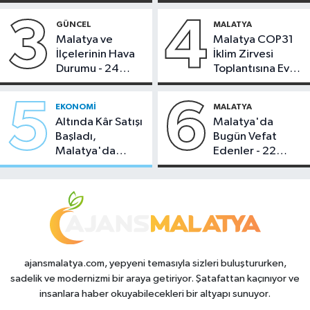
Bugün Çekiliyor
3
4
GÜNCEL
MALATYA
Malatya ve
Malatya COP31
İlçelerinin Hava
İklim Zirvesi
Durumu - 24
Toplantısına Ev
Temmuz 2026
Sahipliği Yaptı
5
6
EKONOMI
MALATYA
Altında Kâr Satışı
Malatya'da
Başladı,
Bugün Vefat
Malatya'da
Edenler - 22
Makas Ne
Temmuz 2026
Durumda?
ajansmalatya.com, yepyeni temasıyla sizleri buluştururken,
sadelik ve modernizmi bir araya getiriyor. Şatafattan kaçınıyor ve
insanlara haber okuyabilecekleri bir altyapı sunuyor.