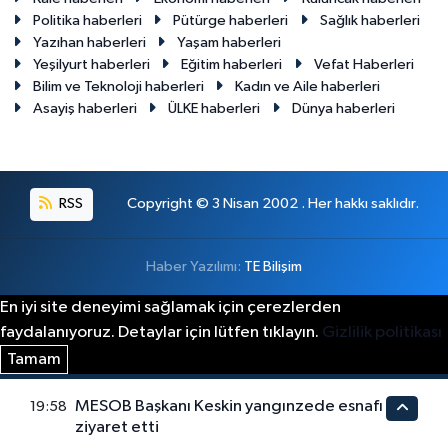
Politika haberleri
Pütürge haberleri
Sağlık haberleri
Yazıhan haberleri
Yaşam haberleri
Yeşilyurt haberleri
Eğitim haberleri
Vefat Haberleri
Bilim ve Teknoloji haberleri
Kadın ve Aile haberleri
Asayiş haberleri
ÜLKE haberleri
Dünya haberleri
RSS
Copyright © 3 Nisan 2002 . Her hakkı saklıdır.
Haber Yazılımı:
TE Bilişim
En iyi site deneyimi sağlamak için çerezlerden
faydalanıyoruz. Detaylar için lütfen tıklayın.
Gizlilik politikası
Tamam
MESOB Başkanı Keskin yangınzede esnafı
19:58
ziyaret etti