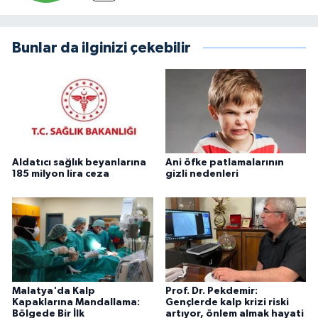
Bunlar da ilginizi çekebilir
Aldatıcı sağlık beyanlarına
Ani öfke patlamalarının
185 milyon lira ceza
gizli nedenleri
Malatya'da Kalp
Prof. Dr. Pekdemir:
Kapaklarına Mandallama:
Gençlerde kalp krizi riski
Bölgede Bir İlk
artıyor, önlem almak hayati