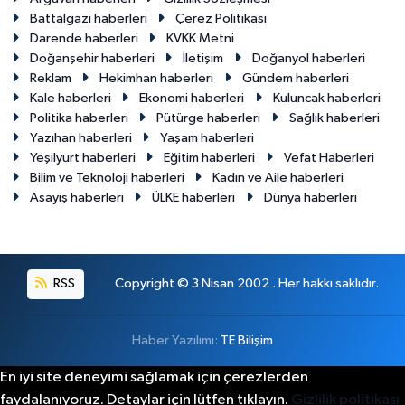
Battalgazi haberleri
Çerez Politikası
Darende haberleri
KVKK Metni
Doğanşehir haberleri
İletişim
Doğanyol haberleri
Reklam
Hekimhan haberleri
Gündem haberleri
Kale haberleri
Ekonomi haberleri
Kuluncak haberleri
Politika haberleri
Pütürge haberleri
Sağlık haberleri
Yazıhan haberleri
Yaşam haberleri
Yeşilyurt haberleri
Eğitim haberleri
Vefat Haberleri
Bilim ve Teknoloji haberleri
Kadın ve Aile haberleri
Asayiş haberleri
ÜLKE haberleri
Dünya haberleri
RSS
Copyright © 3 Nisan 2002 . Her hakkı saklıdır.
Haber Yazılımı:
TE Bilişim
En iyi site deneyimi sağlamak için çerezlerden
faydalanıyoruz. Detaylar için lütfen tıklayın.
Gizlilik politikası