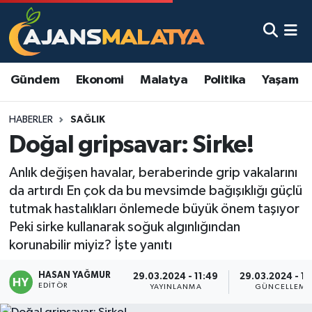
Asayiş
Malatya Nöbetçi Eczaneler
Gündem
Ekonomi
Malatya
Politika
Yaşam
Dünya
Malatya Hava Durumu
HABERLER
SAĞLIK
Eğitim
Malatya Namaz Vakitleri
Doğal gripsavar: Sirke!
Ekonomi
Malatya Trafik Yoğunluk Haritası
Anlık değişen havalar, beraberinde grip vakalarını
da artırdı En çok da bu mevsimde bağışıklığı güçlü
Gündem
TFF 3.Lig 2.Grup Puan Durumu ve Fikstür
tutmak hastalıkları önlemede büyük önem taşıyor
Peki sirke kullanarak soğuk algınlığından
Kadın
Tüm Manşetler
korunabilir miyiz? İşte yanıtı
Kültür & Sanat
Son Dakika Haberleri
HASAN YAĞMUR
29.03.2024 - 11:49
29.03.2024 - 12
EDITÖR
YAYINLANMA
GÜNCELLEME
Magazin
Haber Arşivi