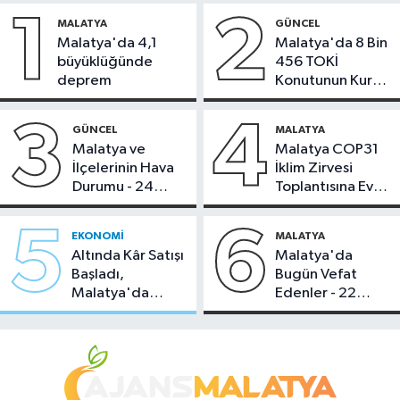
1
2
MALATYA
GÜNCEL
Malatya'da 4,1
Malatya'da 8 Bin
büyüklüğünde
456 TOKİ
deprem
Konutunun Kurası
Bugün Çekiliyor
3
4
GÜNCEL
MALATYA
Malatya ve
Malatya COP31
İlçelerinin Hava
İklim Zirvesi
Durumu - 24
Toplantısına Ev
Temmuz 2026
Sahipliği Yaptı
5
6
EKONOMI
MALATYA
Altında Kâr Satışı
Malatya'da
Başladı,
Bugün Vefat
Malatya'da
Edenler - 22
Makas Ne
Temmuz 2026
Durumda?