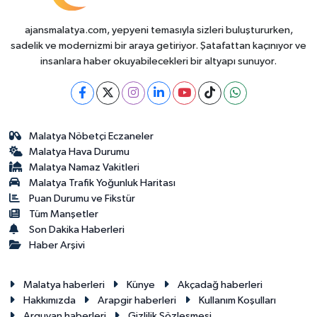
ajansmalatya.com, yepyeni temasıyla sizleri buluştururken,
sadelik ve modernizmi bir araya getiriyor. Şatafattan kaçınıyor ve
insanlara haber okuyabilecekleri bir altyapı sunuyor.
Malatya Nöbetçi Eczaneler
Malatya Hava Durumu
Malatya Namaz Vakitleri
Malatya Trafik Yoğunluk Haritası
Puan Durumu ve Fikstür
Tüm Manşetler
Son Dakika Haberleri
Haber Arşivi
Malatya haberleri
Künye
Akçadağ haberleri
Hakkımızda
Arapgir haberleri
Kullanım Koşulları
Arguvan haberleri
Gizlilik Sözleşmesi