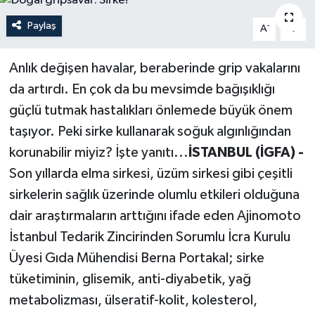
Politika
Paylaş
-
+
A
A
Sağlık
Anlık değişen havalar, beraberinde grip vakalarını
da artırdı. En çok da bu mevsimde bağışıklığı
Spor
güçlü tutmak hastalıkları önlemede büyük önem
taşıyor. Peki sirke kullanarak soğuk algınlığından
Teknoloji
korunabilir miyiz? İşte yanıtı...
İSTANBUL (İGFA) -
Yaşam
Son yıllarda elma sirkesi, üzüm sirkesi gibi çeşitli
sirkelerin sağlık üzerinde olumlu etkileri olduğuna
dair araştırmaların arttığını ifade eden Ajinomoto
İstanbul Tedarik Zincirinden Sorumlu İcra Kurulu
Üyesi Gıda Mühendisi Berna Portakal; sirke
tüketiminin, glisemik, anti-diyabetik, yağ
metabolizması, ülseratif-kolit, kolesterol,