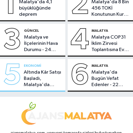
1
2
Malatya'da 4,1
Malatya'da 8 Bin
büyüklüğünde
456 TOKİ
deprem
Konutunun Kurası
Bugün Çekiliyor
3
4
GÜNCEL
MALATYA
Malatya ve
Malatya COP31
İlçelerinin Hava
İklim Zirvesi
Durumu - 24
Toplantısına Ev
Temmuz 2026
Sahipliği Yaptı
5
6
EKONOMI
MALATYA
Altında Kâr Satışı
Malatya'da
Başladı,
Bugün Vefat
Malatya'da
Edenler - 22
Makas Ne
Temmuz 2026
Durumda?
ajansmalatya.com, yepyeni temasıyla sizleri buluştururken,