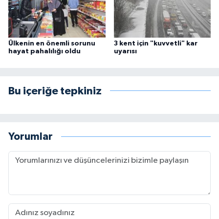
Ülkenin en önemli sorunu
3 kent için "kuvvetli" kar
hayat pahalılığı oldu
uyarısı
Bu içeriğe tepkiniz
Yorumlar