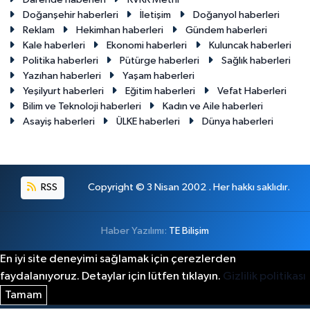
Doğanşehir haberleri
İletişim
Doğanyol haberleri
Reklam
Hekimhan haberleri
Gündem haberleri
Kale haberleri
Ekonomi haberleri
Kuluncak haberleri
Politika haberleri
Pütürge haberleri
Sağlık haberleri
Yazıhan haberleri
Yaşam haberleri
Yeşilyurt haberleri
Eğitim haberleri
Vefat Haberleri
Bilim ve Teknoloji haberleri
Kadın ve Aile haberleri
Asayiş haberleri
ÜLKE haberleri
Dünya haberleri
RSS
Copyright © 3 Nisan 2002 . Her hakkı saklıdır.
Haber Yazılımı:
TE Bilişim
En iyi site deneyimi sağlamak için çerezlerden
faydalanıyoruz. Detaylar için lütfen tıklayın.
Gizlilik politikası
Tamam