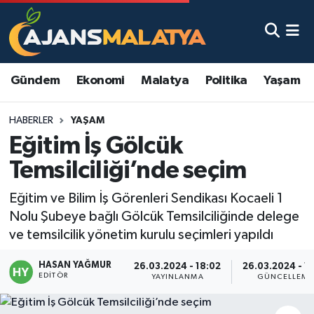
Asayiş
Malatya Nöbetçi Eczaneler
Gündem
Ekonomi
Malatya
Politika
Yaşam
Dünya
Malatya Hava Durumu
HABERLER
YAŞAM
Eğitim
Malatya Namaz Vakitleri
Eğitim İş Gölcük
Ekonomi
Malatya Trafik Yoğunluk Haritası
Temsilciliği’nde seçim
Gündem
TFF 3.Lig 2.Grup Puan Durumu ve Fikstür
Eğitim ve Bilim İş Görenleri Sendikası Kocaeli 1
Nolu Şubeye bağlı Gölcük Temsilciliğinde delege
Kadın
Tüm Manşetler
ve temsilcilik yönetim kurulu seçimleri yapıldı
HASAN YAĞMUR
Kültür & Sanat
Son Dakika Haberleri
26.03.2024 - 18:02
26.03.2024 - 18
EDITÖR
YAYINLANMA
GÜNCELLEME
Magazin
Haber Arşivi