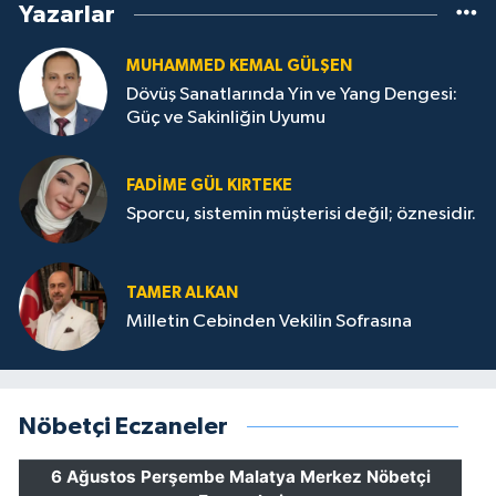
Yazarlar
MUHAMMED KEMAL GÜLŞEN
Dövüş Sanatlarında Yin ve Yang Dengesi:
Güç ve Sakinliğin Uyumu
FADIME GÜL KIRTEKE
Sporcu, sistemin müşterisi değil; öznesidir.
TAMER ALKAN
Milletin Cebinden Vekilin Sofrasına
Nöbetçi Eczaneler