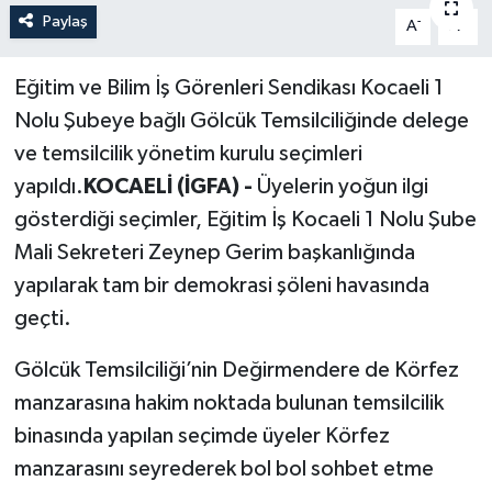
Paylaş
-
+
A
A
Politika
Eğitim ve Bilim İş Görenleri Sendikası Kocaeli 1
Sağlık
Nolu Şubeye bağlı Gölcük Temsilciliğinde delege
Spor
ve temsilcilik yönetim kurulu seçimleri
yapıldı.
KOCAELİ (İGFA) -
Üyelerin yoğun ilgi
Teknoloji
gösterdiği seçimler, Eğitim İş Kocaeli 1 Nolu Şube
Mali Sekreteri Zeynep Gerim başkanlığında
Yaşam
yapılarak tam bir demokrasi şöleni havasında
geçti.
Gölcük Temsilciliği’nin Değirmendere de Körfez
manzarasına hakim noktada bulunan temsilcilik
binasında yapılan seçimde üyeler Körfez
manzarasını seyrederek bol bol sohbet etme