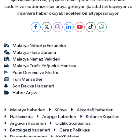
sadelik ve modernizmi bir araya getiriyor. Şatafattan kaçınıyor ve
insanlara haber okuyabilecekleri bir altyapı sunuyor.
Malatya Nöbetçi Eczaneler
Malatya Hava Durumu
Malatya Namaz Vakitleri
Malatya Trafik Yoğunluk Haritası
Puan Durumu ve Fikstür
Tüm Manşetler
Son Dakika Haberleri
Haber Arşivi
Malatya haberleri
Künye
Akçadağ haberleri
Hakkımızda
Arapgir haberleri
Kullanım Koşulları
Arguvan haberleri
Gizlilik Sözleşmesi
Battalgazi haberleri
Çerez Politikası
Darende haberleri
KVKK Metni