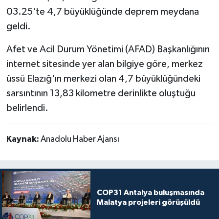
03.25'te 4,7 büyüklüğünde deprem meydana
Politika
geldi.
Sağlık
Afet ve Acil Durum Yönetimi (AFAD) Başkanlığının
internet sitesinde yer alan bilgiye göre, merkez
Spor
üssü Elazığ'ın merkezi olan 4,7 büyüklüğündeki
Teknoloji
sarsıntının 13,83 kilometre derinlikte oluştuğu
belirlendi.
Yaşam
Kaynak:
Anadolu Haber Ajansı
COP31 Antalya buluşmasında
Malatya projeleri görüşüldü