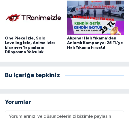
One Piece İzle, Solo
Akpınar Halı Yıkama’dan
Leveling İzle, Anime İzle:
Anlamlı Kampanya: 25 TL’ye
Efsanevi Yapımların
Halı Yıkama Fırsatı!
Dünyasına Yolculuk
Bu içeriğe tepkiniz
Yorumlar