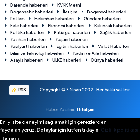
Darende haberleri
KVKK Metni
Doğanşehir haberleri
İletişim
Doğanyol haberleri
Reklam
Hekimhan haberleri
Gündem haberleri
Kale haberleri
Ekonomi haberleri
Kuluncak haberleri
Politika haberleri
Pütürge haberleri
Sağlık haberleri
Yazıhan haberleri
Yaşam haberleri
Yeşilyurt haberleri
Eğitim haberleri
Vefat Haberleri
Bilim ve Teknoloji haberleri
Kadın ve Aile haberleri
Asayiş haberleri
ÜLKE haberleri
Dünya haberleri
RSS
Copyright © 3 Nisan 2002 . Her hakkı saklıdır.
Haber Yazılımı:
TE Bilişim
En iyi site deneyimi sağlamak için çerezlerden
faydalanıyoruz. Detaylar için lütfen tıklayın.
Gizlilik politikası
Tamam