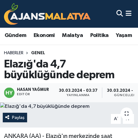
Asayiş
Malatya Nöbetçi Eczaneler
Gündem
Ekonomi
Malatya
Politika
Yaşam
Dünya
Malatya Hava Durumu
HABERLER
GENEL
Eğitim
Malatya Namaz Vakitleri
Elazığ'da 4,7
Ekonomi
Malatya Trafik Yoğunluk Haritası
büyüklüğünde deprem
Gündem
TFF 3.Lig 2.Grup Puan Durumu ve Fikstür
HASAN YAĞMUR
30.03.2024 - 03:37
30.03.2024 - 0
EDITÖR
YAYINLANMA
GÜNCELLEM
Kadın
Tüm Manşetler
Kültür & Sanat
Son Dakika Haberleri
Paylaş
-
+
A
A
Magazin
Haber Arşivi
ANKARA (AA) - Elazığ'ın merkezinde saat