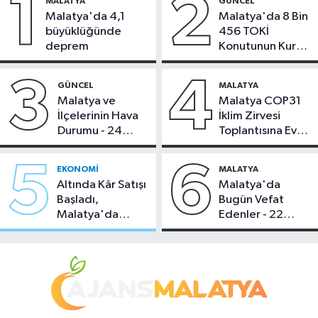
1
2
MALATYA
GÜNCEL
Malatya'da 4,1
Malatya'da 8 Bin
büyüklüğünde
456 TOKİ
deprem
Konutunun Kurası
Bugün Çekiliyor
3
4
GÜNCEL
MALATYA
Malatya ve
Malatya COP31
İlçelerinin Hava
İklim Zirvesi
Durumu - 24
Toplantısına Ev
Temmuz 2026
Sahipliği Yaptı
5
6
EKONOMI
MALATYA
Altında Kâr Satışı
Malatya'da
Başladı,
Bugün Vefat
Malatya'da
Edenler - 22
Makas Ne
Temmuz 2026
Durumda?