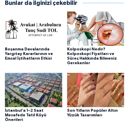
Bunlar da ilginizi çekebilir
Boşanma Davalarında
Kolposkopi Nedir?
Yargıtay Kararlarının ve
Kolposkopi Fiyatları ve
Emsal İçtihatların Etkisi
Süreç Hakkında Bilmeniz
Gerekenler
İstanbul’a 1–2 Saat
Son Yılların Popüler Altın
Mesafede Tatil Köyü
Yüzük Tasarımları
Önerileri