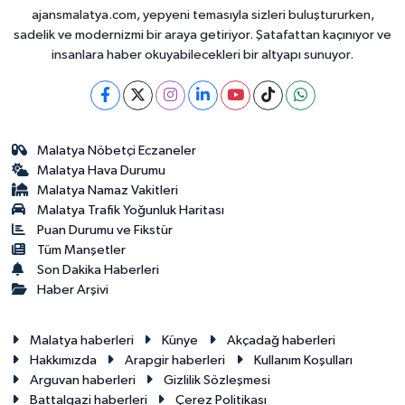
ajansmalatya.com, yepyeni temasıyla sizleri buluştururken,
sadelik ve modernizmi bir araya getiriyor. Şatafattan kaçınıyor ve
insanlara haber okuyabilecekleri bir altyapı sunuyor.
Malatya Nöbetçi Eczaneler
Malatya Hava Durumu
Malatya Namaz Vakitleri
Malatya Trafik Yoğunluk Haritası
Puan Durumu ve Fikstür
Tüm Manşetler
Son Dakika Haberleri
Haber Arşivi
Malatya haberleri
Künye
Akçadağ haberleri
Hakkımızda
Arapgir haberleri
Kullanım Koşulları
Arguvan haberleri
Gizlilik Sözleşmesi
Battalgazi haberleri
Çerez Politikası